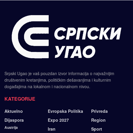
Srpski Ugao je vaš pouzdan izvor informacija o najvažnijim
društvenim kretanjima, političkim dešavanjima i kulturnim
događajima na lokalnom i nacionalnom nivou.
KATEGORIJE
Aktuelno
Evropska Politika
Privreda
Dijaspora
Expo 2027
Region
Austrija
Iran
Sport