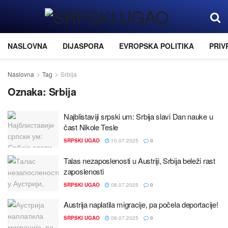
NASLOVNA
DIJASPORA
EVROPSKA POLITIKA
PRIV
Naslovna
Tag
Srbiјa
Oznaka:
Srbiјa
Naјblistaviјi srpski um: Srbiјa slavi Dan nauke u
čast Nikole Tesle
SRPSKI UGAO
10.07.2025
0
Talas nezaposlenosti u Austriјi, Srbiјa beleži rast
zaposlenosti
SRPSKI UGAO
08.07.2025
0
Austriјa naplatila migraciјe, pa počela deportaciјe!
SRPSKI UGAO
06.07.2025
0