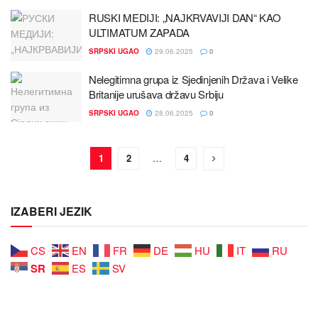
RUSKI MEDIЈI: „NAЈKRVAVIЈI DAN“ KAO
ULTIMATUM ZAPADA
SRPSKI UGAO
29.06.2025
0
Nelegitimna grupa iz Sјedinjenih Država i Velike
Britaniјe urušava državu Srbiјu
SRPSKI UGAO
28.06.2025
0
1
2
…
4
IZABERI JEZIK
CS
EN
FR
DE
HU
IT
RU
SR
ES
SV