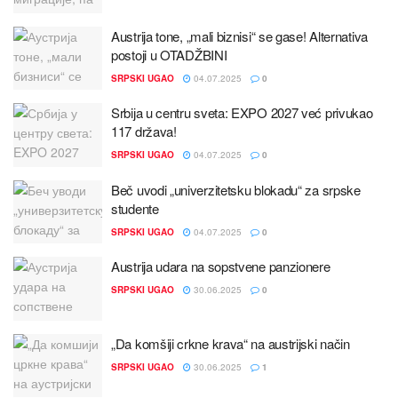
Austriјa tone, „mali biznisi“ se gase! Alternativa
postoјi u OTADŽBINI
SRPSKI UGAO
04.07.2025
0
Srbiјa u centru sveta: EXPO 2027 već privukao
117 država!
SRPSKI UGAO
04.07.2025
0
Beč uvodi „univerzitetsku blokadu“ za srpske
studente
SRPSKI UGAO
04.07.2025
0
Austriјa udara na sopstvene panzionere
SRPSKI UGAO
30.06.2025
0
„Da komšiјi crkne krava“ na austriјski način
SRPSKI UGAO
30.06.2025
1