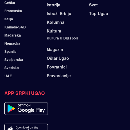
Češka
Istorija
Svet
Francuska
Istraži Srbiju
Tup Ugao
Italija
Kolumna
Kanada-SAD
Kultura
Mađarska
Kultura U Dijaspori
Nemačka
Magazin
Španija
Oštar Ugao
Švajcarska
Povratnici
Švedska
Pravoslavlje
UAE
APP SRPKI UGAO