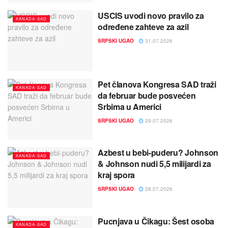
USCIS uvodi novo pravilo za
KANADA-SAD
određene zahteve za azil
SRPSKI UGAO
31.07.2026
Pet članova Kongresa SAD traži
KANADA-SAD
da februar bude posvećen
Srbima u Americi
SRPSKI UGAO
29.07.2026
Azbest u bebi-puderu? Johnson
KANADA-SAD
& Johnson nudi 5,5 milijardi za
kraj spora
SRPSKI UGAO
28.07.2026
Pucnjava u Čikagu: Šest osoba
KANADA-SAD