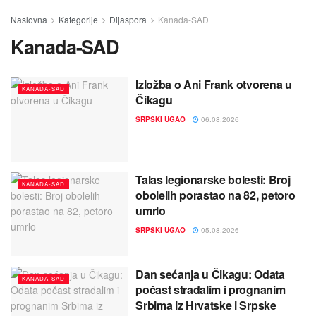
Naslovna
Kategorije
Dijaspora
Kanada-SAD
Kanada-SAD
Izložba o Ani Frank otvorena u
KANADA-SAD
Čikagu
SRPSKI UGAO
06.08.2026
Talas legionarske bolesti: Broj
KANADA-SAD
obolelih porastao na 82, petoro
umrlo
SRPSKI UGAO
05.08.2026
Dan sećanja u Čikagu: Odata
KANADA-SAD
počast stradalim i prognanim
Srbima iz Hrvatske i Srpske