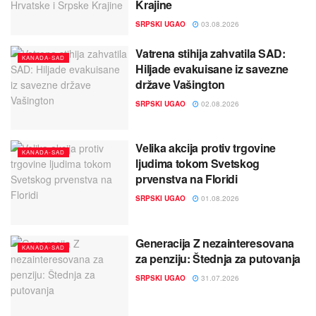
Krajine
SRPSKI UGAO
03.08.2026
Vatrena stihija zahvatila SAD:
KANADA-SAD
Hiljade evakuisane iz savezne
države Vašington
SRPSKI UGAO
02.08.2026
Velika akcija protiv trgovine
KANADA-SAD
ljudima tokom Svetskog
prvenstva na Floridi
SRPSKI UGAO
01.08.2026
Generacija Z nezainteresovana
KANADA-SAD
za penziju: Štednja za putovanja
SRPSKI UGAO
31.07.2026