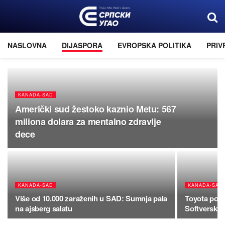
NASLOVNA
DIJASPORA
EVROPSKA POLITIKA
PRIV
KANADA-SAD
Američki sud žestoko kaznio Metu: 567
miliona dolara za mentalno zdravlje
dece
KANADA-SAD
KANADA-SAD
Više od 10.000 zaraženih u SAD: Sumnja pala
Toyota povla
na ajsberg salatu
Softverski 