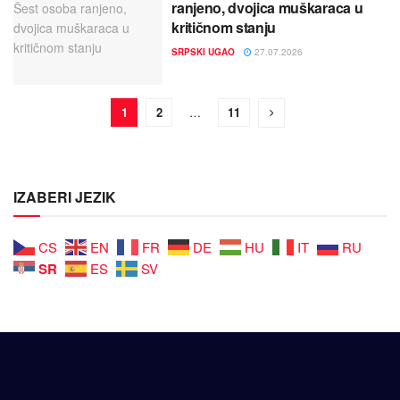
ranjeno, dvojica muškaraca u
kritičnom stanju
SRPSKI UGAO
27.07.2026
1
2
…
11
IZABERI JEZIK
CS
EN
FR
DE
HU
IT
RU
SR
ES
SV