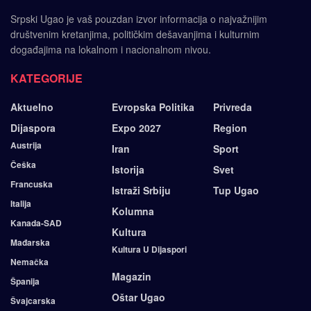
Srpski Ugao je vaš pouzdan izvor informacija o najvažnijim
društvenim kretanjima, političkim dešavanjima i kulturnim
događajima na lokalnom i nacionalnom nivou.
KATEGORIJE
Aktuelno
Evropska Politika
Privreda
Dijaspora
Expo 2027
Region
Austrija
Iran
Sport
Češka
Istorija
Svet
Francuska
Istraži Srbiju
Tup Ugao
Italija
Kolumna
Kanada-SAD
Kultura
Mađarska
Kultura U Dijaspori
Nemačka
Magazin
Španija
Oštar Ugao
Švajcarska