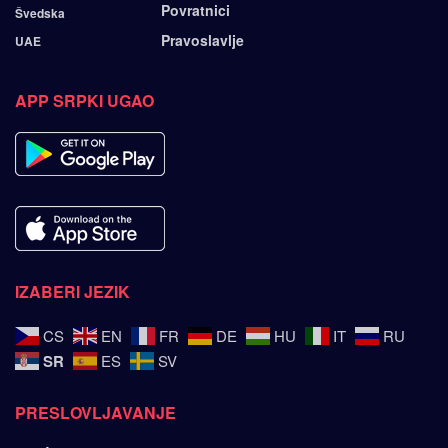
Povratnici
Švedska
Pravoslavlje
UAE
APP SRPKI UGAO
IZABERI JEZIK
CS
EN
FR
DE
HU
IT
RU
SR
ES
SV
PRESLOVLJAVANJE