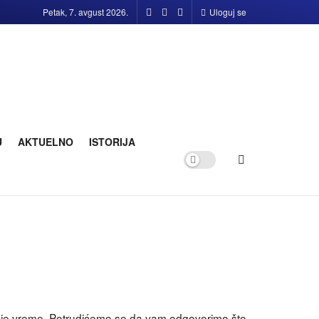
Petak, 7. avgust 2026.
Uloguj se
U
AKTUELNO
ISTORIJA
o koje vreme. Potrudićemo se da vam odgovorimo što