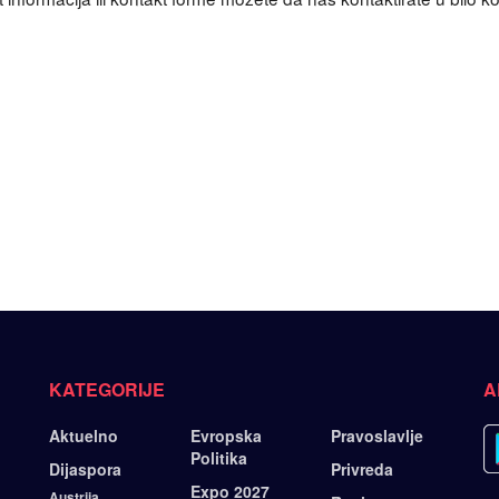
KATEGORIJE
A
Aktuelno
Evropska
Pravoslavlje
Politika
Dijaspora
Privreda
Expo 2027
Austrija