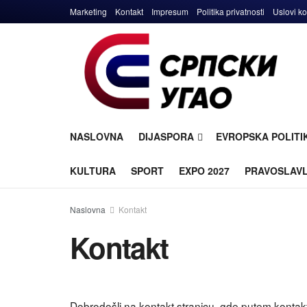
Marketing
Kontakt
Impresum
Politika privatnosti
Uslovi ko
NASLOVNA
DIJASPORA
EVROPSKA POLITI
KULTURA
SPORT
EXPO 2027
PRAVOSLAV
Naslovna
Kontakt
Kontakt
Dobrodošli na kontakt stranicu, gde putem kontakt