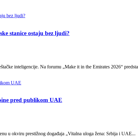
ke stanice ostaju bez ljudi?
eštačke inteligencije. Na forumu „Make it in the Emirates 2026“ predstav
roine pred publikom UAE
enu u okviru prestižnog događaja „Vitalna uloga žena: Srbija i UAE...