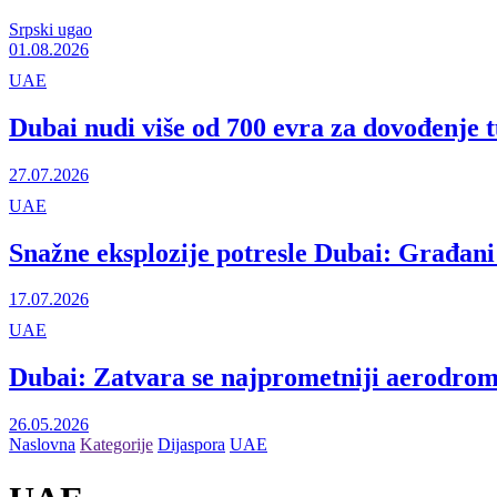
Srpski ugao
01.08.2026
UAE
Dubai nudi više od 700 evra za dovođenje t
27.07.2026
UAE
Snažne eksplozije potresle Dubai: Građani 
17.07.2026
UAE
Dubai: Zatvara se najprometniji aerodrom
26.05.2026
Naslovna
Kategorije
Dijaspora
UAE