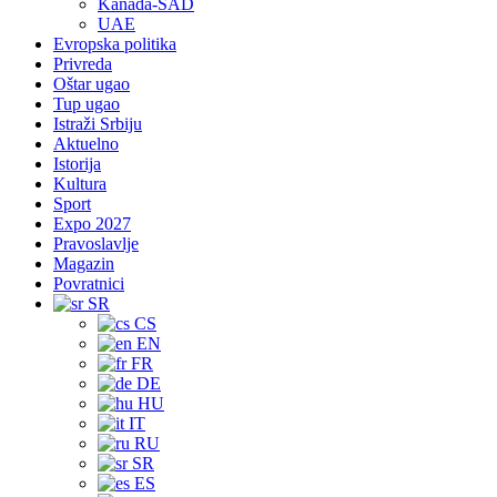
Kanada-SAD
UAE
Evropska politika
Privreda
Oštar ugao
Tup ugao
Istraži Srbiju
Aktuelno
Istorija
Kultura
Sport
Expo 2027
Pravoslavlje
Magazin
Povratnici
SR
CS
EN
FR
DE
HU
IT
RU
SR
ES