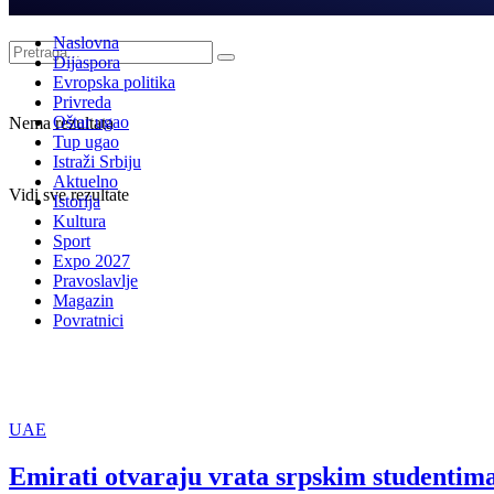
Naslovna
Dijaspora
Evropska politika
Privreda
Oštar ugao
Nema rezultata
Tup ugao
Istraži Srbiju
Aktuelno
Vidi sve rezultate
Istorija
Kultura
Sport
Expo 2027
Pravoslavlje
Magazin
Povratnici
UAE
Emirati otvaraju vrata srpskim studentima: