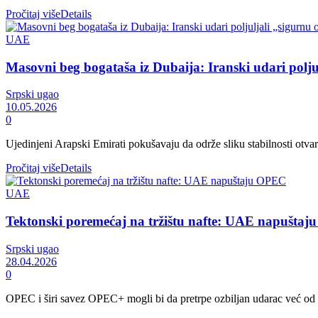
Pročitaj više
Details
UAE
Masovni beg bogataša iz Dubaija: Iranski udari polju
Srpski ugao
10.05.2026
0
Ujedinjeni Arapski Emirati pokušavaju da održe sliku stabilnosti otvar
Pročitaj više
Details
UAE
Tektonski poremećaj na tržištu nafte: UAE napušta
Srpski ugao
28.04.2026
0
OPEC i širi savez OPEC+ mogli bi da pretrpe ozbiljan udarac već od 1