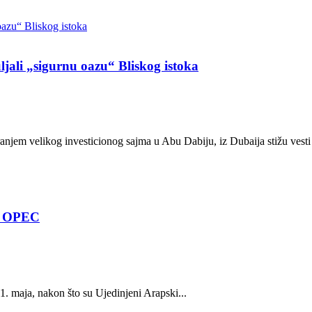
ljali „sigurnu oazu“ Bliskog istoka
anjem velikog investicionog sajma u Abu Dabiju, iz Dubaija stižu vesti 
ju OPEC
. maja, nakon što su Ujedinjeni Arapski...