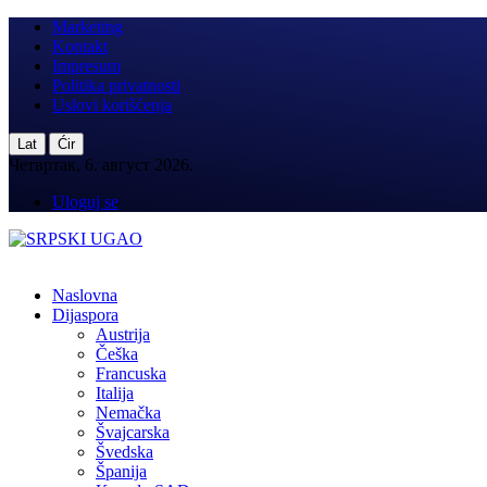
Marketing
Kontakt
Impresum
Politika privatnosti
Uslovi korišćenja
|
Lat
Ćir
Четвртак, 6. август 2026.
Uloguj se
Naslovna
Dijaspora
Austrija
Češka
Francuska
Italija
Nemačka
Švajcarska
Švedska
Španija