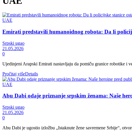
UAE
UAE
Emirati predstavili humanoidnog robota: Da li policijs
Srpski ugao
21.05.2026
0
Ujedinjeni Arapski Emirati nastavljaju da pomiču granice robotike i v
Pročitaj više
Details
UAE
Abu Dabi odaje priznanje srpskim ženama: Naše he
Srpski ugao
21.05.2026
0
Abu Dabi je ugostio izložbu „Istaknute žene savremene Srbije“, otvor