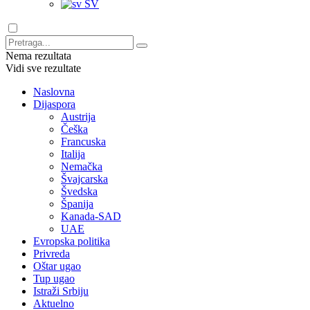
SV
Nema rezultata
Vidi sve rezultate
Naslovna
Dijaspora
Austrija
Češka
Francuska
Italija
Nemačka
Švajcarska
Švedska
Španija
Kanada-SAD
UAE
Evropska politika
Privreda
Oštar ugao
Tup ugao
Istraži Srbiju
Aktuelno