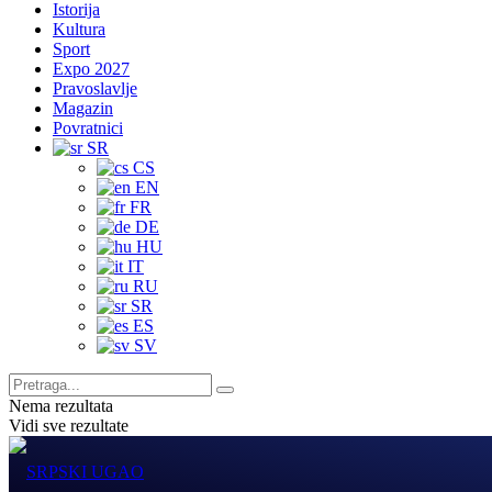
Istorija
Kultura
Sport
Expo 2027
Pravoslavlje
Magazin
Povratnici
SR
CS
EN
FR
DE
HU
IT
RU
SR
ES
SV
Nema rezultata
Vidi sve rezultate