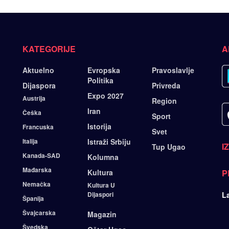
KATEGORIJE
A
Aktuelno
Evropska
Pravoslavlje
Politika
Dijaspora
Privreda
Expo 2027
Austrija
Region
Iran
Češka
Sport
Istorija
Francuska
Svet
Italija
Istraži Srbiju
I
Tup Ugao
Kanada-SAD
Kolumna
Mađarska
Kultura
P
Nemačka
Kultura U
Dijaspori
L
Španija
Švajcarska
Magazin
Švedska