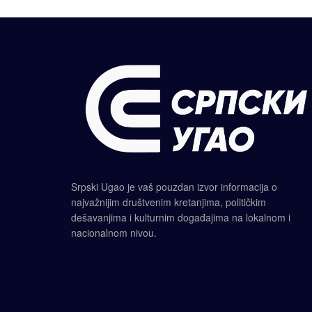
Srpski Ugao je vaš pouzdan izvor informacija o
najvažnijim društvenim kretanjima, političkim
dešavanjima i kulturnim događajima na lokalnom i
nacionalnom nivou.