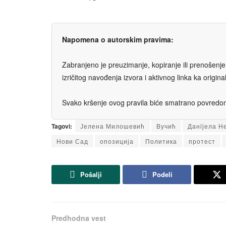
Napomena o autorskim pravima:
Zabranjeno je preuzimanje, kopiranje ili prenošenje t
izričitog navođenja izvora i aktivnog linka ka origi
Svako kršenje ovog pravila biće smatrano povredom 
Tagovi:
Јелена Милошевић
Вучић
Данijела Н
Нови Сад
опозиција
Политика
протест
Pošalji
Podeli
Predhodna vest