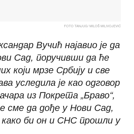
FOTO TANJUG/ MILOŠ MILIVOJEVIĆ
сандар Вучић најавио је да
ви Сад, поручивши да ће
их који мрзе Србију и све
ава уследила је као одговор
чара из Покрета „Браво“,
не сме да дође у Нови Сад,
е како би он и СНС прошли у