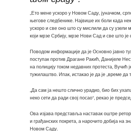
„Ето мене ускоро у Новом Саду, јуначком, срп
његове следбенике. Највише их боли када нек
ускоро и све оно што су мислили да су узели
који мрзе Србију, мрзе Нови Сад и све што је 
Поводом информације да је Основно јавно т
поступак против Драгане Ракић, Данијеле Не
на полицију током недавних протеста, Вучић је
тужилаштво. Ипак, истакао је да је „време да
„Да сам ја нешто слично урадио, био бих ухап
неко сети да ради свој посао“, рекао је предсе
Ова изјава представља наставак оштре ретор
и грађанских покрета, а нарочито добија на зн
Новом Саду.