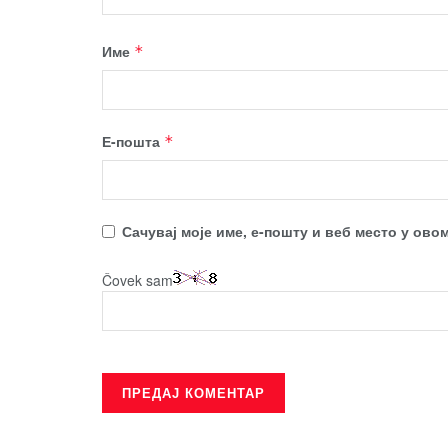
Име
*
Е-пошта
*
Сачувај моје име, е-пошту и веб место у ово
Čovek sam