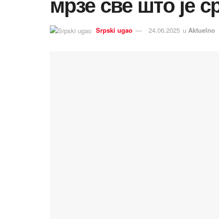
мрзе све што је с
Srpski ugao
24.06.2025
u
Aktuelno