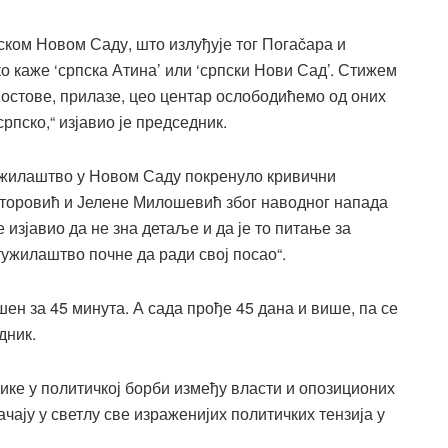
ском Новом Саду, што излуђује тог Погаčара и
о каже ‘српска Атина’ или ‘српски Нови Сад’. Стижем
 мостове, прилазе, цео центар ослободићемо од оних
српско,“ изјавио је председник.
ужилаштво у Новом Саду покренуло кривични
сторовић и Јелене Милошевић због наводног напада
 изјавио да не зна детаље и да је то питање за
 тужилаштво почне да ради свој посао“.
шен за 45 минута. А сада прође 45 дана и више, па се
дник.
ике у политичкој борби између власти и опозиционих
ачају у светлу све израженијих политичких тензија у