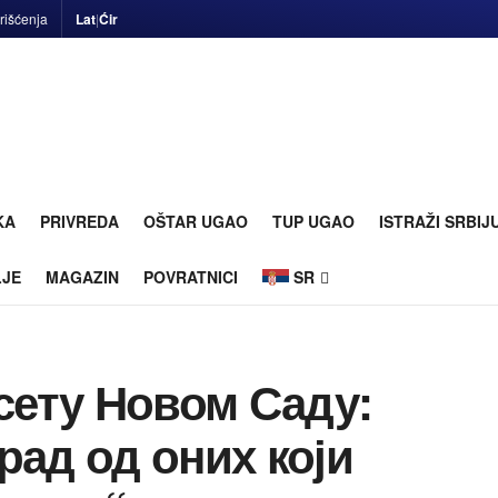
rišćenja
Lat
|
Ćir
KA
PRIVREDA
OŠTAR UGAO
TUP UGAO
ISTRAŽI SRBIJ
LJE
MAGAZIN
POVRATNICI
SR
сету Новом Саду:
ад од оних који