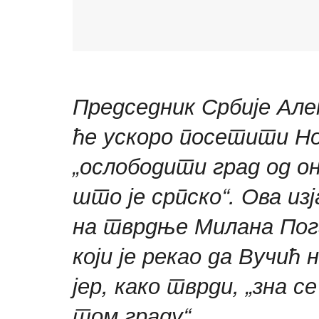
Председник Србије Алек
ће ускоро посетити Но
„ослободити град од он
што је српско“. Ова изј
на тврдње Милана Пога
који је рекао да Вучић 
јер, како тврди, „зна с
том граду“.