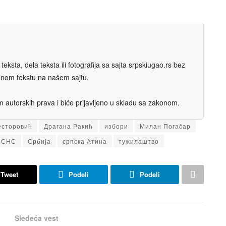
eksta, dela teksta ili fotografija sa sajta srpskiugao.rs bez
nalnom tekstu na našem sajtu.
autorskih prava i biće prijavljeno u skladu sa zakonom.
есторовић
Драгана Ракић
избори
Милан Погаčар
СНС
Србија
српска Атина
тужилаштво
Tweet
Podeli
Podeli
Sledeća vest