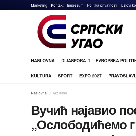
Marketing
Kontakt
Impresum
Politika privatnosti
Uslovi ko
NASLOVNA
DIJASPORA
EVROPSKA POLITI
KULTURA
SPORT
EXPO 2027
PRAVOSLAV
Naslovna
Aktuelno
Вучић најавио по
„Ослободићемо гр