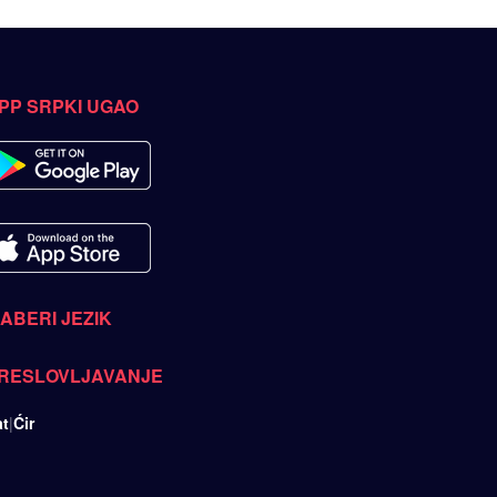
PP SRPKI UGAO
ZABERI JEZIK
RESLOVLJAVANJE
at
|
Ćir