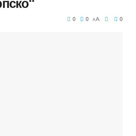
рпско“
0
0
0
A
A