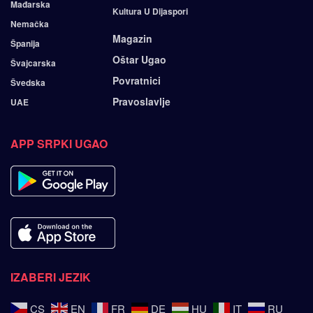
Mađarska
Kultura U Dijaspori
Nemačka
Magazin
Španija
Oštar Ugao
Švajcarska
Povratnici
Švedska
Pravoslavlje
UAE
APP SRPKI UGAO
IZABERI JEZIK
CS
EN
FR
DE
HU
IT
RU