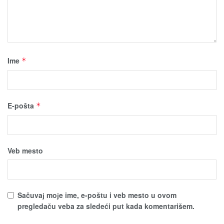
Ime
*
E-pošta
*
Veb mesto
Sačuvaј moјe ime, e-poštu i veb mesto u ovom
pregledaču veba za sledeći put kada komentarišem.