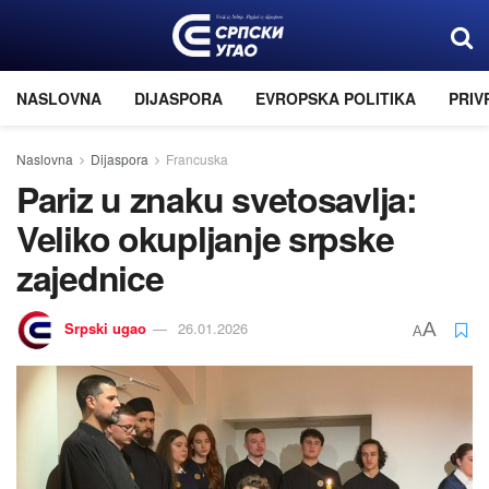
NASLOVNA
DIJASPORA
EVROPSKA POLITIKA
PRIV
Naslovna
Dijaspora
Francuska
Pariz u znaku svetosavlja:
Veliko okupljanje srpske
zajednice
Srpski ugao
26.01.2026
A
A