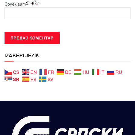
Čovek sam
IZABERI JEZIK
CS
EN
FR
DE
HU
IT
RU
SR
ES
SV