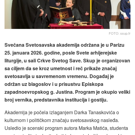
FOTO: ssup.fr
Svečana Svetosavska akademija održana je u Parizu
25. januara 2026. godine, posle Svete arhijerejske
liturgije, u sali Crkve Svetog Save. Skup je organizovan
sa ciljem da se kroz umetnost i reč prikaže značaj
svetosavlja u savremenom vremenu. Događaj je
održan uz blagoslov i u prisustvu Episkopa
zapadnoevropskog g. Justina. Program je okupio veliki
broj vernika, predstavnika institucija i gostiju.
Akademija je počela izlaganjem Darka Tanaskovića o
kulturnom i političkom značaju svetosavskog nasleđa.
Usledio je scenski program autora Marka Matića, studenta