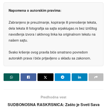
Napomena o autorskim pravima:
Zabranjeno je preuzimanje, kopiranje ili prenošenje teksta,
dela teksta ili fotografija sa sajta srpskiugao.rs bez izričitog
navođenja izvora i aktivnog linka ka originalnom tekstu na
našem sajtu.
Svako kršenje ovog pravila biće smatrano povredom
autorskih prava i biće prijavljeno u skladu sa zakonom.
Predhodna vest
SUDBONOSNA RASKRSNICA: Zašto je Sveti Sava