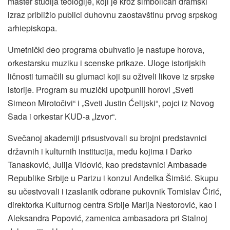
master studija teologije, koji je kroz simboličan dramski
izraz približio publici duhovnu zaostavštinu prvog srpskog
arhiepiskopa.
Umetnički deo programa obuhvatio je nastupe horova,
orkestarsku muziku i scenske prikaze. Uloge istorijskih
ličnosti tumačili su glumaci koji su oživeli likove iz srpske
istorije. Program su muzički upotpunili horovi „Sveti
Simeon Mirotočivi“ i „Sveti Justin Ćelijski“, pojci iz Novog
Sada i orkestar KUD-a „Izvor“.
Svečanoj akademiji prisustvovali su brojni predstavnici
državnih i kulturnih institucija, među kojima i Darko
Tanasković, Julija Vidović, kao predstavnici Ambasade
Republike Srbije u Parizu i konzul Anđelka Šimšić. Skupu
su učestvovali i izaslanik odbrane pukovnik Tomislav Ćirić,
direktorka Kulturnog centra Srbije Marija Nestorović, kao i
Aleksandra Popović, zamenica ambasadora pri Stalnoj