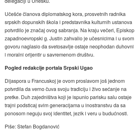
delegaciji u Unesku.
Učešće članova diplomatskog kora, prosvetnih radnika
srpskih dopunskih škola i predstavnika kulturnih ustanova
potvrdilo je značaj ovog sabranja. Na kraju večeri, Episkop
zapadnoevropski g. Justin zahvalio je učesnicima i u svom
govoru naglasio da svetosavlje ostaje neophodan duhovni
i moralni orijentir u savremenom društvu.
Pogled redakcije portala Srpski Ugao
Dijaspora u Francuskoj je ovom proslavom još jednom
potvrdila da verno čuva svoju tradiciju i živo sećanje na
pretke. Duh zajedništva koji je ispunio parisku salu ostaje
trajni podsticaj svim generacijama u inostranstvu da sa
ponosom neguju svoj identitet, jezik i veru u budućnosti.
Piše: Stefan Bogdanović