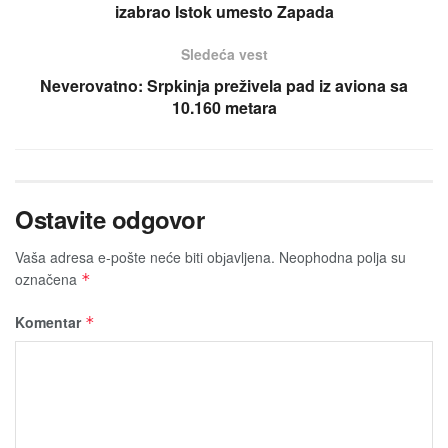
izabrao Istok umesto Zapada
Sledeća vest
Neverovatno: Srpkinja preživela pad iz aviona sa
10.160 metara
Ostavite odgovor
Vaša adresa e-pošte neće biti obјavljena.
Neophodna polja su
označena
*
Komentar
*