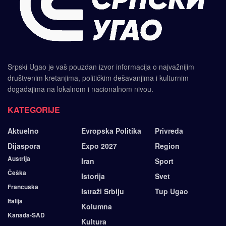
Srpski Ugao je vaš pouzdan izvor informacija o najvažnijim
društvenim kretanjima, političkim dešavanjima i kulturnim
događajima na lokalnom i nacionalnom nivou.
KATEGORIJE
Aktuelno
Evropska Politika
Privreda
Dijaspora
Expo 2027
Region
Austrija
Iran
Sport
Češka
Istorija
Svet
Francuska
Istraži Srbiju
Tup Ugao
Italija
Kolumna
Kanada-SAD
Kultura