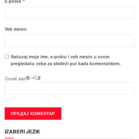
E-pošta
*
Veb mesto
Sačuvaј moјe ime, e-poštu i veb mesto u ovom
pregledaču veba za sledeći put kada komentarišem.
Čovek sam
IZABERI JEZIK