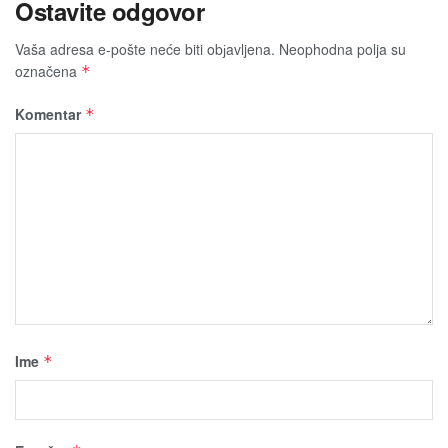
Ostavite odgovor
Vaša adresa e-pošte neće biti obјavljena.
Neophodna polja su
označena
*
Komentar
*
Ime
*