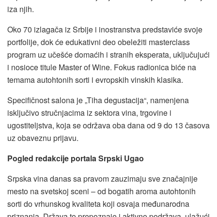
iza njih.
Oko 70 izlagača iz Srbije i inostranstva predstaviće svoje
portfolije, dok će edukativni deo obeležiti masterclass
program uz učešće domaćih i stranih eksperata, uključujući
i nosioce titule Master of Wine. Fokus radionica biće na
temama autohtonih sorti i evropskih vinskih klasika.
Specifičnost salona je „Tiha degustacija“, namenjena
isključivo stručnjacima iz sektora vina, trgovine i
ugostiteljstva, koja se održava oba dana od 9 do 13 časova
uz obaveznu prijavu.
Pogled redakcije portala Srpski Ugao
Srpska vina danas sa pravom zauzimaju sve značajnije
mesto na svetskoj sceni – od bogatih aroma autohtonih
sorti do vrhunskog kvaliteta koji osvaja međunarodna
priznanja. Država to prepoznaje i aktivno podržava, ulažući