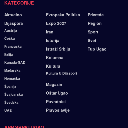
KATEGORIJE
Aktuelno
Evropska Politika
Privreda
Dijaspora
Expo 2027
Region
Austrija
Iran
Sport
Češka
Istorija
Svet
Francuska
Istraži Srbiju
Tup Ugao
Italija
Kolumna
Kanada-SAD
Kultura
Mađarska
Kultura U Dijaspori
Nemačka
Magazin
Španija
Oštar Ugao
Švajcarska
Povratnici
Švedska
Pravoslavlje
UAE
APP SRPKI UGAO