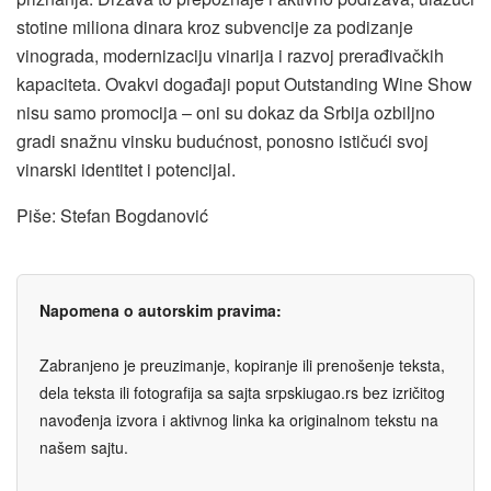
stotine miliona dinara kroz subvencije za podizanje
vinograda, modernizaciju vinarija i razvoj prerađivačkih
kapaciteta. Ovakvi događaji poput Outstanding Wine Show
nisu samo promocija – oni su dokaz da Srbija ozbiljno
gradi snažnu vinsku budućnost, ponosno ističući svoj
vinarski identitet i potencijal.
Piše: Stefan Bogdanović
Napomena o autorskim pravima:
Zabranjeno je preuzimanje, kopiranje ili prenošenje teksta,
dela teksta ili fotografija sa sajta srpskiugao.rs bez izričitog
navođenja izvora i aktivnog linka ka originalnom tekstu na
našem sajtu.