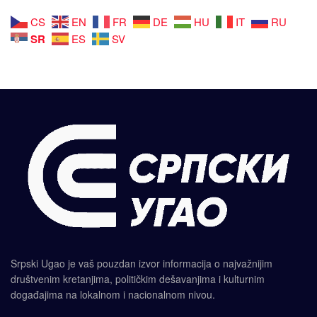
CS
EN
FR
DE
HU
IT
RU
SR
ES
SV
Srpski Ugao je vaš pouzdan izvor informacija o najvažnijim
društvenim kretanjima, političkim dešavanjima i kulturnim
događajima na lokalnom i nacionalnom nivou.