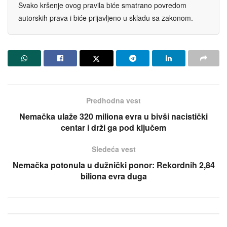
Svako kršenje ovog pravila biće smatrano povredom
autorskih prava i biće prijavljeno u skladu sa zakonom.
Predhodna vest
Nemačka ulaže 320 miliona evra u bivši nacistički
centar i drži ga pod ključem
Sledeća vest
Nemačka potonula u dužnički ponor: Rekordnih 2,84
biliona evra duga