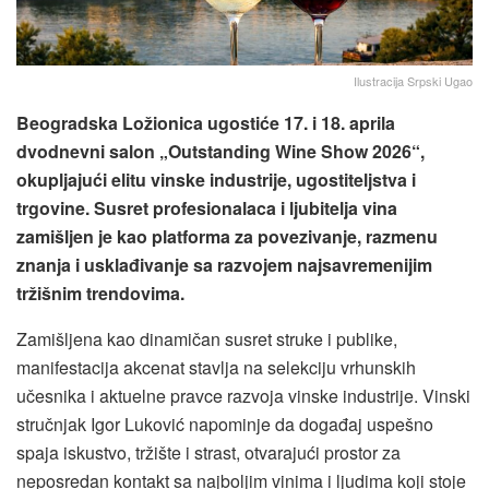
Ilustracija Srpski Ugao
Beogradska Ložionica ugostiće 17. i 18. aprila
dvodnevni salon „Outstanding Wine Show 2026“,
okupljajući elitu vinske industrije, ugostiteljstva i
trgovine. Susret profesionalaca i ljubitelja vina
zamišljen je kao platforma za povezivanje, razmenu
znanja i usklađivanje sa razvojem najsavremenijim
tržišnim trendovima.
Zamišljena kao dinamičan susret struke i publike,
manifestacija akcenat stavlja na selekciju vrhunskih
učesnika i aktuelne pravce razvoja vinske industrije. Vinski
stručnjak Igor Luković napominje da događaj uspešno
spaja iskustvo, tržište i strast, otvarajući prostor za
neposredan kontakt sa najboljim vinima i ljudima koji stoje