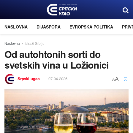
NASLOVNA
DIJASPORA
EVROPSKA POLITIKA
PRIV
Naslovna
Istraži Srbiju
Od autohtonih sorti do
svetskih vina u Ložionici
Srpski ugao
07.04.2026
A
A