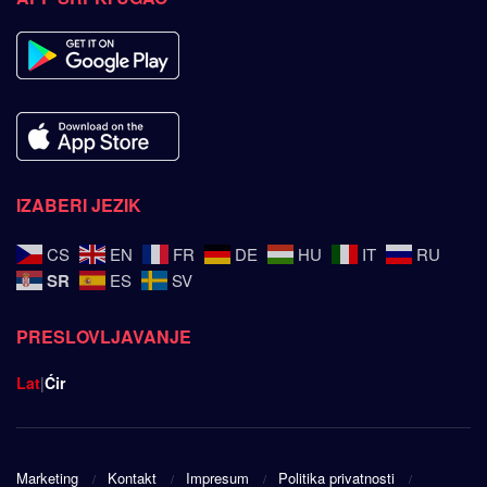
IZABERI JEZIK
CS
EN
FR
DE
HU
IT
RU
SR
ES
SV
PRESLOVLJAVANJE
Lat
|
Ćir
Marketing
Kontakt
Impresum
Politika privatnosti