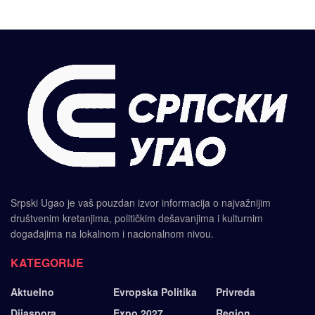
Srpski Ugao je vaš pouzdan izvor informacija o najvažnijim
društvenim kretanjima, političkim dešavanjima i kulturnim
događajima na lokalnom i nacionalnom nivou.
KATEGORIJE
Aktuelno
Evropska Politika
Privreda
Dijaspora
Expo 2027
Region