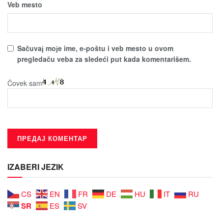
Veb mesto
Sačuvaј moјe ime, e-poštu i veb mesto u ovom
pregledaču veba za sledeći put kada komentarišem.
Čovek sam
IZABERI JEZIK
CS
EN
FR
DE
HU
IT
RU
SR
ES
SV