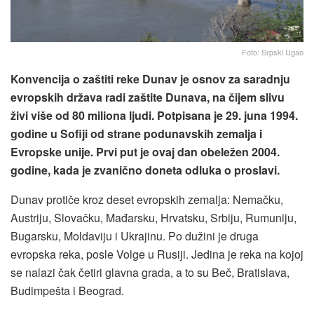
Foto: Srpski Ugao
Konvencija o zaštiti reke Dunav je osnov za saradnju
evropskih država radi zaštite Dunava, na čijem slivu
živi više od 80 miliona ljudi. Potpisana je 29. juna 1994.
godine u Sofiji od strane podunavskih zemalja i
Evropske unije. Prvi put je ovaj dan obeležen 2004.
godine, kada je zvanično doneta odluka o proslavi.
Dunav protiče kroz deset evropskih zemalja: Nemačku,
Austriju, Slovačku, Mađarsku, Hrvatsku, Srbiju, Rumuniju,
Bugarsku, Moldaviju i Ukrajinu. Po dužini je druga
evropska reka, posle Volge u Rusiji. Jedina je reka na kojoj
se nalazi čak četiri glavna grada, a to su Beč, Bratislava,
Budimpešta i Beograd.