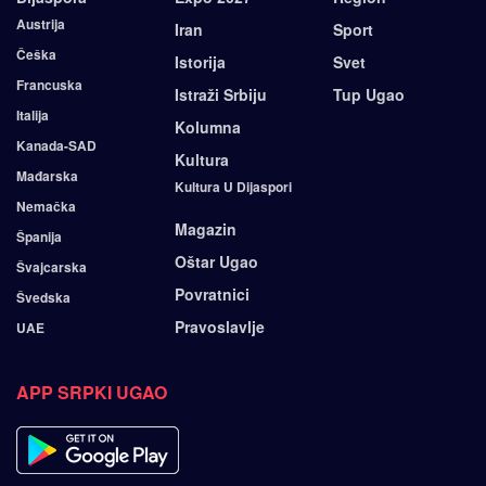
Austrija
Iran
Sport
Češka
Istorija
Svet
Francuska
Istraži Srbiju
Tup Ugao
Italija
Kolumna
Kanada-SAD
Kultura
Mađarska
Kultura U Dijaspori
Nemačka
Magazin
Španija
Oštar Ugao
Švajcarska
Povratnici
Švedska
Pravoslavlje
UAE
APP SRPKI UGAO