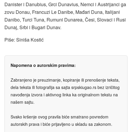
Danister i Danubius, Grci Dunavius, Nemci i Austrijanci ga
zovu Donau, Francuzi Le Danibe, Mađari Duna, Italijani
Danibo, Turci Tuna, Rumuni Dunarea, Česi, Slovaci i Rusi
Dunaj, Srbi i Bugari Dunav.
Piše: Siniša Kostić
Napomena o autorskim pravima:
Zabranjeno je preuzimanje, kopiranje ili prenošenje teksta,
dela teksta ili fotografija sa sajta srpskiugao.rs bez izričitog
navođenja izvora i aktivnog linka ka originalnom tekstu na
našem sajtu.
Svako kršenje ovog pravila biće smatrano povredom
autorskih prava i biće prijavljeno u skladu sa zakonom.