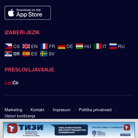
IZABERI JEZIK
CS
EN
FR
DE
HU
IT
RU
SR
ES
SV
PRESLOVLJAVANJE
Lat
|
Ćir
Marketing
Kontakt
Impresum
Politika privatnosti
Uslovi korišćenja
© 2025
Srpski ugao
- Design by
Public Eye doo
.