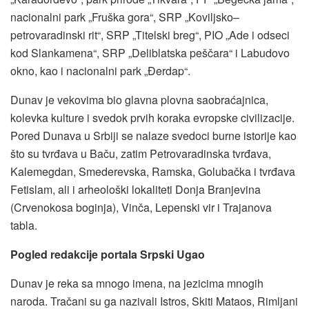
nacionalni park „Fruška gora“, SRP „Koviljsko–
petrovaradinski rit“, SRP „Titelski breg“, PIO „Ade i odseci
kod Slankamena“, SRP „Deliblatska peščara“ i Labudovo
okno, kao i nacionalni park „Đerdap“.
Dunav je vekovima bio glavna plovna saobraćajnica,
kolevka kulture i svedok prvih koraka evropske civilizacije.
Pored Dunava u Srbiji se nalaze svedoci burne istorije kao
što su tvrđava u Baču, zatim Petrovaradinska tvrđava,
Kalemegdan, Smederevska, Ramska, Golubačka i tvrđava
Fetislam, ali i arheološki lokaliteti Donja Branjevina
(Crvenokosa boginja), Vinča, Lepenski vir i Trajanova
tabla.
Pogled redakcije portala Srpski Ugao
Dunav je reka sa mnogo imena, na jezicima mnogih
naroda. Tračani su ga nazivali Istros, Skiti Mataos, Rimljani