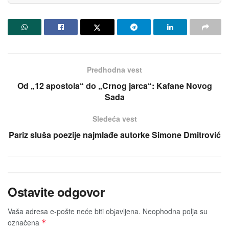
Predhodna vest
Od „12 apostola“ do „Crnog jarca“: Kafane Novog
Sada
Sledeća vest
Pariz sluša poezije najmlađe autorke Simone Dmitrović
Ostavite odgovor
Vaša adresa e-pošte neće biti obјavljena.
Neophodna polja su
označena
*