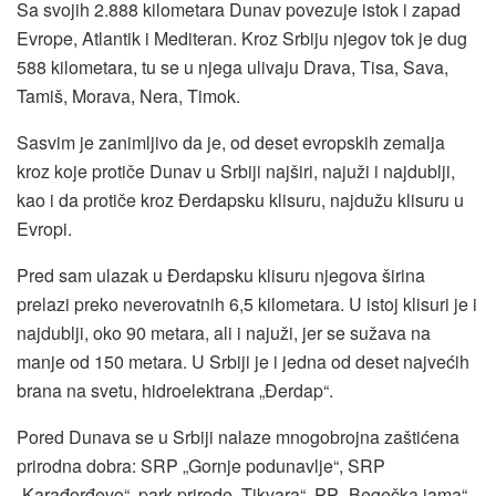
Sa svojih 2.888 kilometara Dunav povezuje istok i zapad
Evrope, Atlantik i Mediteran. Kroz Srbiju njegov tok je dug
588 kilometara, tu se u njega ulivaju Drava, Tisa, Sava,
Tamiš, Morava, Nera, Timok.
Sasvim je zanimljivo da je, od deset evropskih zemalja
kroz koje protiče Dunav u Srbiji najširi, najuži i najdublji,
kao i da protiče kroz Đerdapsku klisuru, najdužu klisuru u
Evropi.
Pred sam ulazak u Đerdapsku klisuru njegova širina
prelazi preko neverovatnih 6,5 kilometara. U istoj klisuri je i
najdublji, oko 90 metara, ali i najuži, jer se sužava na
manje od 150 metara. U Srbiji je i jedna od deset najvećih
brana na svetu, hidroelektrana „Đerdap“.
Pored Dunava se u Srbiji nalaze mnogobrojna zaštićena
prirodna dobra: SRP „Gornje podunavlje“, SRP
„Karađorđevo“, park prirode „Tikvara“, PP „Begečka jama“,