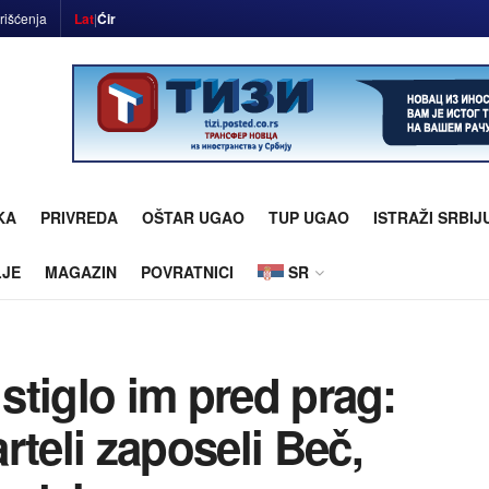
rišćenja
Lat
|
Ćir
KA
PRIVREDA
OŠTAR UGAO
TUP UGAO
ISTRAŽI SRBIJ
LJE
MAGAZIN
POVRATNICI
SR
 stiglo im pred prag:
rteli zaposeli Beč,