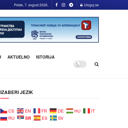
Petak, 7. avgust 2026.
Uloguj se
U
AKTUELNO
ISTORIJA
IZABERI JEZIK
CS
EN
FR
DE
HU
IT
SR
RU
ES
SV