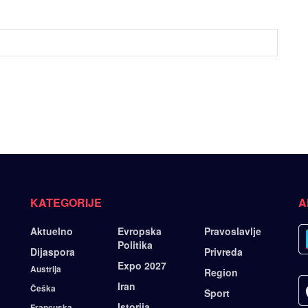
KATEGORIJE
A
Aktuelno
Evropska
Pravoslavlje
Politika
Dijaspora
Privreda
Expo 2027
Austrija
Region
Iran
Češka
Sport
Istorija
Francuska