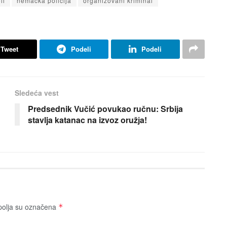
li
nemačka policiјa
organizovani kriminal
Tweet
Podeli
Podeli
Sledeća vest
Predsednik Vučić povukao ručnu: Srbiјa
stavlja katanac na izvoz oružјa!
olja su označena
*