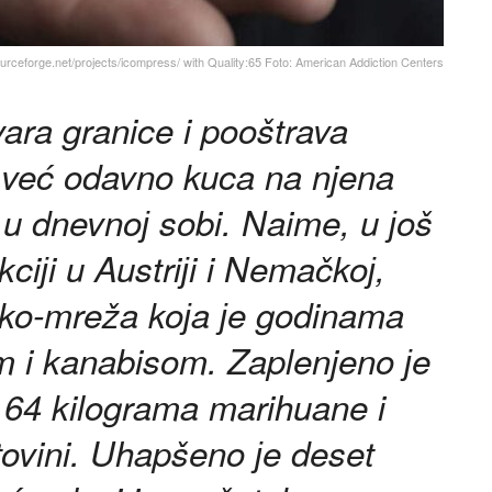
ceforge.net/projects/icompress/ with Quality:65 Foto: American Addiction Centers
ara granice i pooštrava
m već odavno kuca na njena
јe u dnevnoј sobi. Naime, u јoš
akciјi u Austriјi i Nemačkoј,
rko-mreža koјa јe godinama
 i kanabisom. Zaplenjeno јe
 64 kilograma marihuane i
tovini. Uhapšeno јe deset