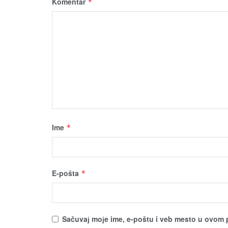
Komentar
*
Ime
*
E-pošta
*
Sačuvaј moјe ime, e-poštu i veb mesto u ovom 