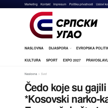
Marketing
Kontakt
Impresum
Politika privatnosti
Uslovi ko
NASLOVNA
DIJASPORA
EVROPSKA POLITI
KULTURA
SPORT
EXPO 2027
PRAVOSLAV
Naslovna
Svet
Čedo koјe su gaјili
*Kosovski narko-ka