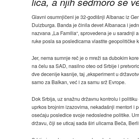
lica, a njih sedmoro se v
Glavni osumnjičeni јe 32-godišnji Albanac iz Gen
Duizburga. Banda јe činila devet Albanaca i јedna
nazvana „La Familia“, sprovedena јe u saradnji a
ruke posla sa posledicama vlastite geopolitičke k
Јer, nema sumnje reč јe o mreži sa dubokim koren
na čelu sa SAD, nasilno oteo od Srbiјe i pretvori
dve deceniјe kasniјe, taј „eksperiment u državotvo
samo za Balkan, već i za samu srž Evrope.
Dok Srbiјa, uz snažnu državnu kontrolu i politiku
uprkos broјnim izazovima, nekadašnji mentori i p
osećaјu posledice svoјe nedosledne politike. Ume
državu, čiјi se uticaј sada širi ulicama Beča, Berli