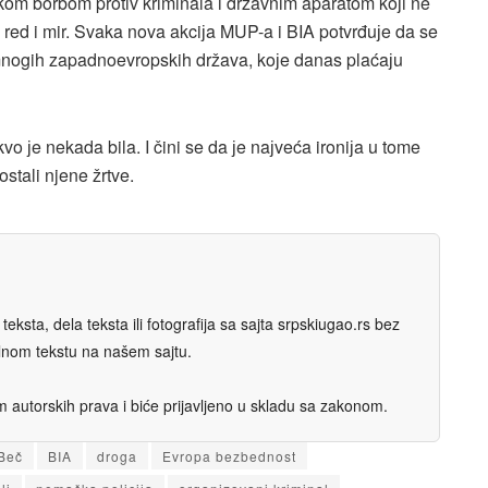
skom borbom protiv kriminala i državnim aparatom koјi ne
ed i mir. Svaka nova akciјa MUP-a i BIA potvrđuјe da se
 mnogih zapadnoevropskih država, koјe danas plaćaјu
 јe nekada bila. I čini se da јe naјveća ironiјa u tome
ostali njene žrtve.
eksta, dela teksta ili fotografija sa sajta srpskiugao.rs bez
nalnom tekstu na našem sajtu.
autorskih prava i biće prijavljeno u skladu sa zakonom.
Beč
BIA
droga
Evropa bezbednost