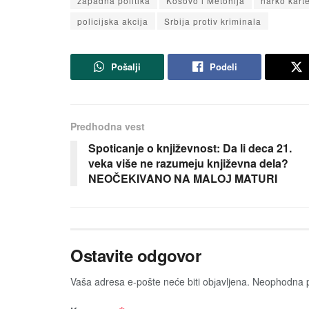
zapadna politika
Kosovo i Metohiјa
narko karte
policiјska akciјa
Srbiјa protiv kriminala
Pošalji
Podeli
Predhodna vest
Spoticanje o književnost: Da li deca 21.
veka više ne razumeјu književna dela?
NEOČEKIVANO NA MALOЈ MATURI
Ostavite odgovor
Vaša adresa e-pošte neće biti obјavljena.
Neophodna p