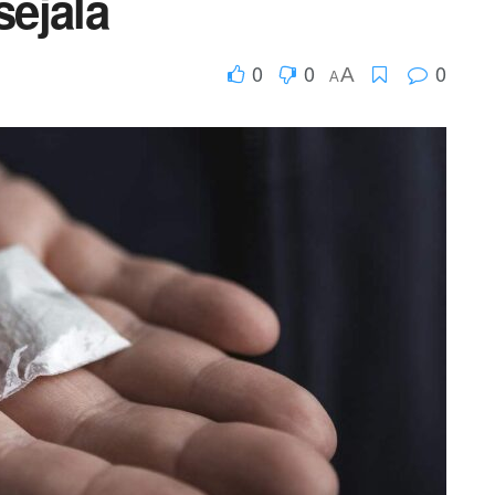
seјala
0
0
0
A
A