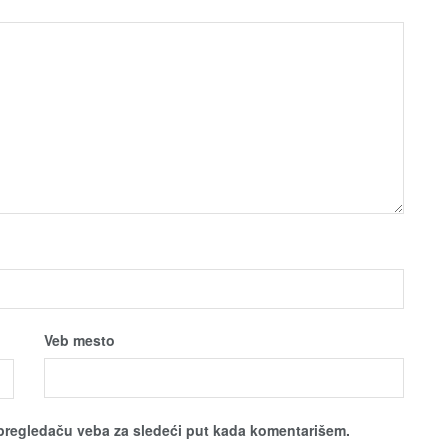
Veb mesto
pregledaču veba za sledeći put kada komentarišem.