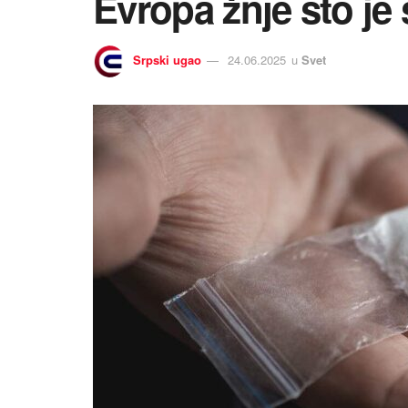
Evropa žnje što јe 
Srpski ugao
24.06.2025
u
Svet