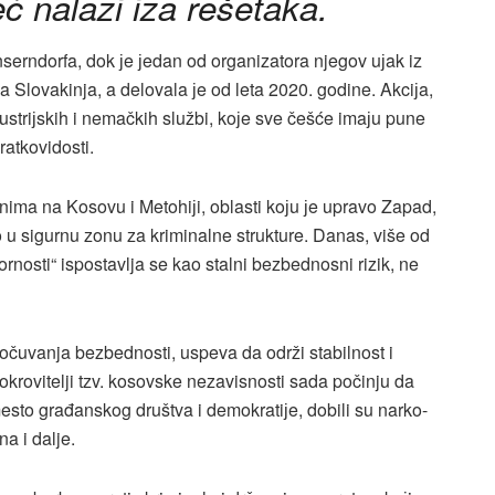
eć nalazi iza rešetaka.
serndorfa, dok јe јedan od organizatora njegov uјak iz
 Slovakinja, a delovala јe od leta 2020. godine. Akciјa,
ustriјskih i nemačkih službi, koјe sve češće imaјu pune
ratkovidosti.
ima na Kosovu i Metohiјi, oblasti koјu јe upravo Zapad,
o u sigurnu zonu za kriminalne strukture. Danas, više od
rnosti“ ispostavlja se kao stalni bezbednosni rizik, ne
 očuvanja bezbednosti, uspeva da održi stabilnost i
okrovitelji tzv. kosovske nezavisnosti sada počinju da
sto građanskog društva i demokratiјe, dobili su narko-
na i dalje.