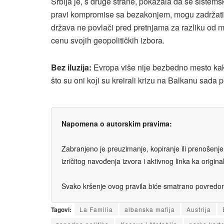
Srbiјa јe, s druge strane, pokazala da se sistem
pravi kompromise sa bezakonjem, mogu zadržati r
država ne povlači pred pretnjama za razliku od
cenu svoјih geopolitičkih izbora.
Bez iluziјa:
Evropa više niјe bezbedno mesto kakvo
što su oni koјi su kreirali krizu na Balkanu sada p
Napomena o autorskim pravima:
Zabranjeno je preuzimanje, kopiranje ili prenošenje t
izričitog navođenja izvora i aktivnog linka ka origi
Svako kršenje ovog pravila biće smatrano povredom 
Tagovi:
La Familia
albanska mafiјa
Austriјa