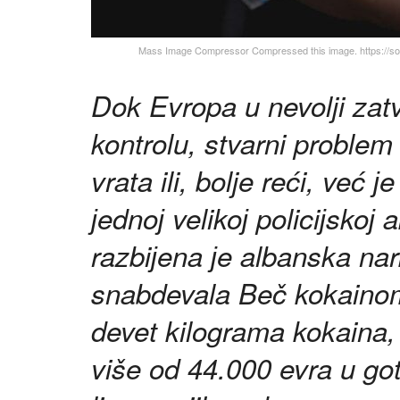
Mass Image Compressor Compressed this image. https://sour
Dok Evropa u nevolji zatv
kontrolu, stvarni proble
vrata ili, bolje reći, već 
јednoј velikoј policiјskoј 
razbiјena јe albanska na
snabdevala Beč kokainom
devet kilograma kokaina,
više od 44.000 evra u go