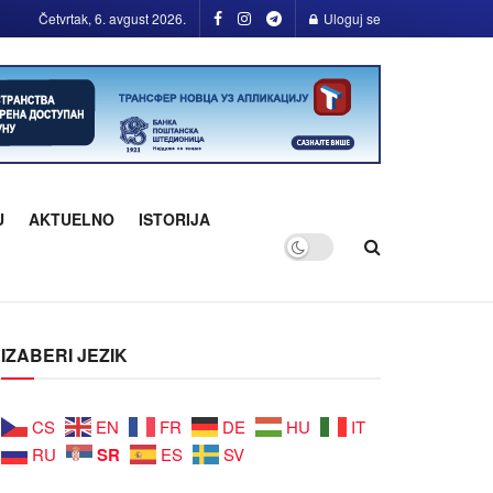
Četvrtak, 6. avgust 2026.
Uloguj se
U
AKTUELNO
ISTORIJA
IZABERI JEZIK
CS
EN
FR
DE
HU
IT
SR
RU
ES
SV