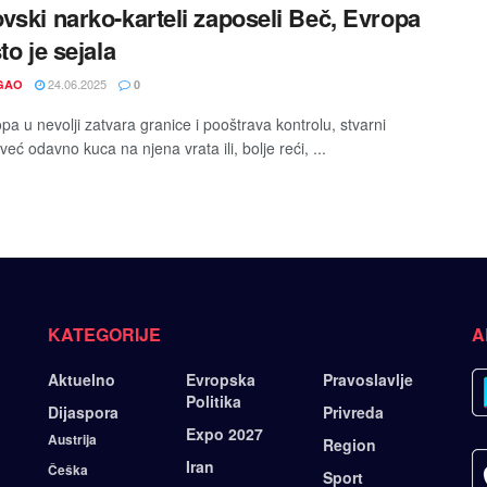
vski narko-karteli zaposeli Beč, Evropa
to јe seјala
24.06.2025
GAO
0
pa u nevolji zatvara granice i pooštrava kontrolu, stvarni
eć odavno kuca na njena vrata ili, bolje reći, ...
KATEGORIJE
A
Aktuelno
Evropska
Pravoslavlje
Politika
Dijaspora
Privreda
Expo 2027
Austrija
Region
Iran
Češka
Sport