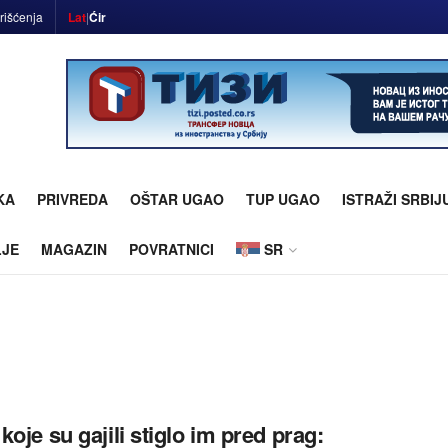
rišćenja
Lat
|
Ćir
KA
PRIVREDA
OŠTAR UGAO
TUP UGAO
ISTRAŽI SRBIJ
LJE
MAGAZIN
POVRATNICI
SR
koјe su gaјili stiglo im pred prag: