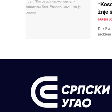
*Koso
žnje š
SRPSKI U
Dok Evro
problem v