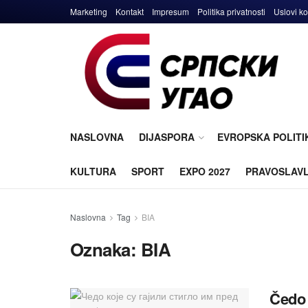
Marketing
Kontakt
Impresum
Politika privatnosti
Uslovi ko
NASLOVNA
DIJASPORA
EVROPSKA POLITI
KULTURA
SPORT
EXPO 2027
PRAVOSLAV
Naslovna
Tag
BIA
Oznaka:
BIA
Čedo 