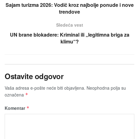
Sajam turizma 2026: Vodič kroz najbolje ponude i nove
trendove
Sledeća vest
UN brane blokadere: Kriminal ili „legitimna briga za
klimu“?
Ostavite odgovor
Vaša adresa e-pošte neće biti obјavljena.
Neophodna polja su
označena
*
Komentar
*