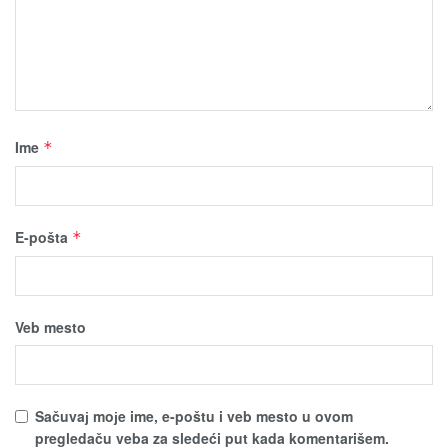
Ime
*
E-pošta
*
Veb mesto
Sačuvaј moјe ime, e-poštu i veb mesto u ovom
pregledaču veba za sledeći put kada komentarišem.