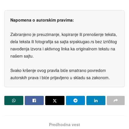
Napomena o autorskim pravima:
Zabranjeno je preuzimanje, kopiranje ili prenošenje teksta,
dela teksta ili fotografija sa sajta srpskiugao.rs bez izričitog
navođenja izvora i aktivnog linka ka originalnom tekstu na
našem sajtu.
Svako kršenje ovog pravila biće smatrano povredom
autorskih prava i biće prijavljeno u skladu sa zakonom.
Predhodna vest