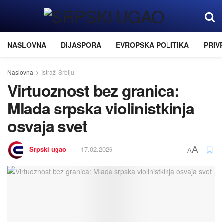
NASLOVNA
DIJASPORA
EVROPSKA POLITIKA
PRIV
Naslovna
Istraži Srbiju
Virtuoznost bez granica:
Mlada srpska violinistkinja
osvaja svet
Srpski ugao
17.02.2026
A
A