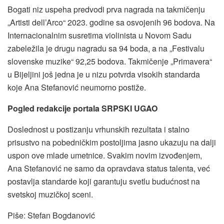
Bogati niz uspeha predvodi prva nagrada na takmičenju
„Artisti dell’Arco“ 2023. godine sa osvojenih 96 bodova. Na
Internacionalnim susretima violinista u Novom Sadu
zabeležila je drugu nagradu sa 94 boda, a na „Festivalu
slovenske muzike“ 92,25 bodova. Takmičenje „Primavera“
u Bijeljini još jedna je u nizu potvrda visokih standarda
koje Ana Stefanović neumorno postiže.
​Pogled redakcije portala SRPSKI UGAO
Doslednost u postizanju vrhunskih rezultata i stalno
prisustvo na pobedničkim postoljima jasno ukazuju na dalji
uspon ove mlade umetnice. Svakim novim izvođenjem,
Ana Stefanović ne samo da opravdava status talenta, već
postavlja standarde koji garantuju svetlu budućnost na
svetskoj muzičkoj sceni.
Piše: Stefan Bogdanović