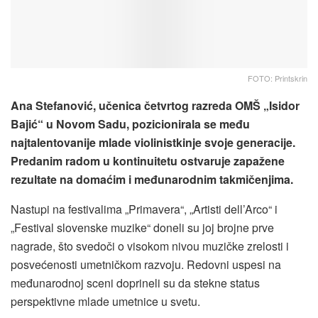
FOTO: Printskrin
Ana Stefanović, učenica četvrtog razreda OMŠ „Isidor
Bajić“ u Novom Sadu, pozicionirala se među
najtalentovanije mlade violinistkinje svoje generacije.
Predanim radom u kontinuitetu ostvaruje zapažene
rezultate na domaćim i međunarodnim takmičenjima.
Nastupi na festivalima „Primavera“, „Artisti dell’Arco“ i
„Festival slovenske muzike“ doneli su joj brojne prve
nagrade, što svedoči o visokom nivou muzičke zrelosti i
posvećenosti umetničkom razvoju. Redovni uspesi na
međunarodnoj sceni doprineli su da stekne status
perspektivne mlade umetnice u svetu.