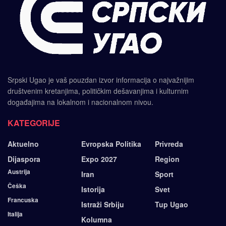
Srpski Ugao je vaš pouzdan izvor informacija o najvažnijim
društvenim kretanjima, političkim dešavanjima i kulturnim
događajima na lokalnom i nacionalnom nivou.
KATEGORIJE
Aktuelno
Evropska Politika
Privreda
Dijaspora
Expo 2027
Region
Austrija
Iran
Sport
Češka
Istorija
Svet
Francuska
Istraži Srbiju
Tup Ugao
Italija
Kolumna