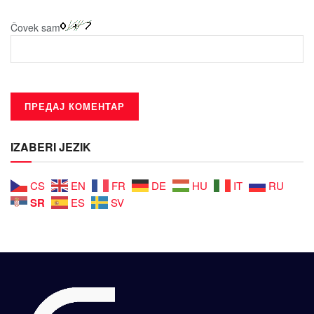
Čovek sam
IZABERI JEZIK
CS
EN
FR
DE
HU
IT
RU
SR
ES
SV