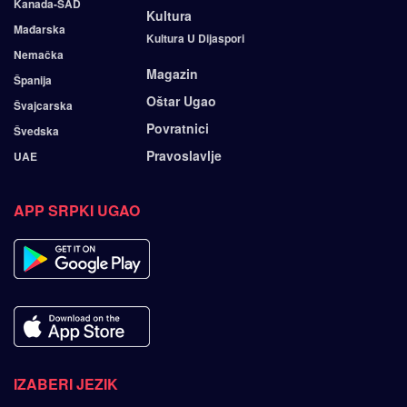
Kanada-SAD
Kultura
Mađarska
Kultura U Dijaspori
Nemačka
Magazin
Španija
Oštar Ugao
Švajcarska
Povratnici
Švedska
Pravoslavlje
UAE
APP SRPKI UGAO
IZABERI JEZIK