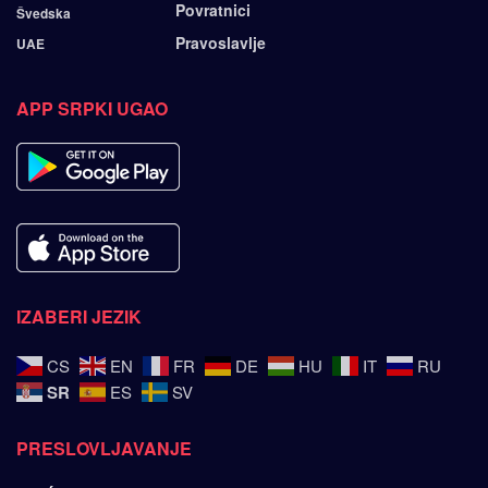
Povratnici
Švedska
Pravoslavlje
UAE
APP SRPKI UGAO
IZABERI JEZIK
CS
EN
FR
DE
HU
IT
RU
SR
ES
SV
PRESLOVLJAVANJE