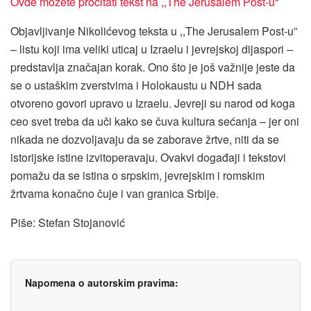
Ovde možete pročitati tekst na ,,The Jerusalem Post-u“
Objavljivanje Nikolićevog teksta u ,,The Jerusalem Post-u”
– listu koji ima veliki uticaj u Izraelu i jevrejskoj dijaspori –
predstavlja značajan korak. Ono što je još važnije jeste da
se o ustaškim zverstvima i Holokaustu u NDH sada
otvoreno govori upravo u Izraelu. Jevreji su narod od koga
ceo svet treba da uči kako se čuva kultura sećanja – jer oni
nikada ne dozvoljavaju da se zaborave žrtve, niti da se
istorijske istine izvitoperavaju. Ovakvi događaji i tekstovi
pomažu da se istina o srpskim, jevrejskim i romskim
žrtvama konačno čuje i van granica Srbije.
Piše: Stefan Stojanović
Napomena o autorskim pravima: