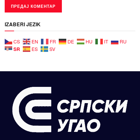
IZABERI JEZIK
CS
EN
FR
DE
HU
IT
RU
SR
ES
SV