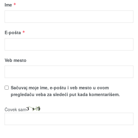
Ime
*
E-pošta
*
Veb mesto
Sačuvaј moјe ime, e-poštu i veb mesto u ovom
pregledaču veba za sledeći put kada komentarišem.
Čovek sam