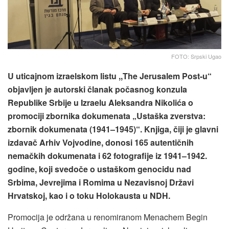
FOTO: Srpski Ugao
U uticajnom izraelskom listu ,,The Jerusalem Post-u“
objavljen je autorski članak počasnog konzula
Republike Srbije u Izraelu Aleksandra Nikolića o
promociji zbornika dokumenata „Ustaška zverstva:
zbornik dokumenata (1941–1945)“. Knjiga, čiji je glavni
izdavač Arhiv Vojvodine, donosi 165 autentičnih
nemačkih dokumenata i 62 fotografije iz 1941–1942.
godine, koji svedoče o ustaškom genocidu nad
Srbima, Jevrejima i Romima u Nezavisnoj Državi
Hrvatskoj, kao i o toku Holokausta u NDH.
Promocija je održana u renomiranom Menachem Begin