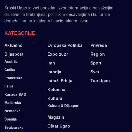
Srpski Ugao je vaš pouzdan izvor informacija o najvažnijim
društvenim kretanjima, političkim dešavanjima i kulturnim
događajima na lokalnom i nacionalnom nivou.
KATEGORIJE
Aktuelno
Evropska Politika
Privreda
Dijaspora
Expo 2027
Region
Austrija
Iran
Sport
Češka
Istorija
Svet
Francuska
Istraži Srbiju
Tup Ugao
Italija
Kolumna
Kanada-SAD
Kultura
Mađarska
Kultura U Dijaspori
Nemačka
Magazin
Španija
Oštar Ugao
Švajcarska