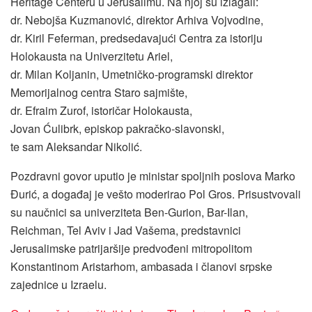
Heritage Centeru u Jerusalimu. Na njoj su izlagali:
dr. Nebojša Kuzmanović, direktor Arhiva Vojvodine,
dr. Kiril Feferman, predsedavajući Centra za istoriju
Holokausta na Univerzitetu Ariel,
dr. Milan Koljanin, Umetničko-programski direktor
Memorijalnog centra Staro sajmište,
dr. Efraim Zurof, istoričar Holokausta,
Jovan Ćulibrk, episkop pakračko-slavonski,
te sam Aleksandar Nikolić.
Pozdravni govor uputio je ministar spoljnih poslova Marko
Đurić, a događaj je vešto moderirao Pol Gros. Prisustvovali
su naučnici sa univerziteta Ben-Gurion, Bar-Ilan,
Reichman, Tel Aviv i Jad Vašema, predstavnici
Jerusalimske patrijaršije predvođeni mitropolitom
Konstantinom Aristarhom, ambasada i članovi srpske
zajednice u Izraelu.