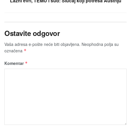
Lažni evri, TEMU i sud: Slučaj koji potresa Austriju
Ostavite odgovor
Vaša adresa e-pošte neće biti obјavljena.
Neophodna polja su
označena
*
Komentar
*