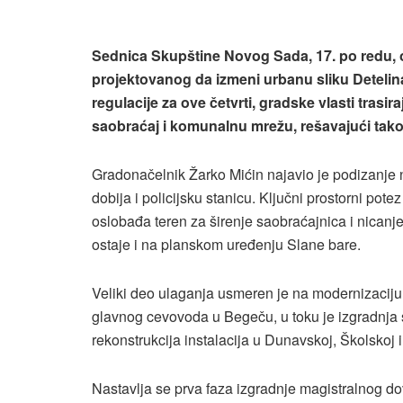
Sednica Skupštine Novog Sada, 17. po redu, o
projektovanog da izmeni urbanu sliku Detelin
regulacije za ove četvrti, gradske vlasti tras
saobraćaj i komunalnu mrežu, rešavajući tako
Gradonačelnik Žarko Mićin najavio je podizanje n
dobija i policijsku stanicu. Ključni prostorni po
oslobađa teren za širenje saobraćajnica i nicanje
ostaje i na planskom uređenju Slane bare.
Veliki deo ulaganja usmeren je na modernizacij
glavnog cevovoda u Begeču, u toku je izgradnja
rekonstrukcija instalacija u Dunavskoj, Školskoj i
Nastavlja se prva faza izgradnje magistralnog 