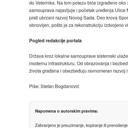
do Veternika. Na tom potezu biće izgrađeno oko 3
samouprava najavljuje i početak uređenja Ulice
prati ubrzani razvoj Novog Sada. Deo krova Spor
obnovljen, pošto je za rekonstrukciju izdvojeno v
Pogled redakcije portala
Država kroz lokalne samouprave sistemski ulaže u
modernu infrastrukturu. Od obrazovanja i bezbedn
života građana i obezbeđuju ravnomeran razvoj i
Piše: Stefan Bogdanović
Napomena o autorskim pravima:
Zabranjeno je preuzimanje, kopiranje ili prenošenje t