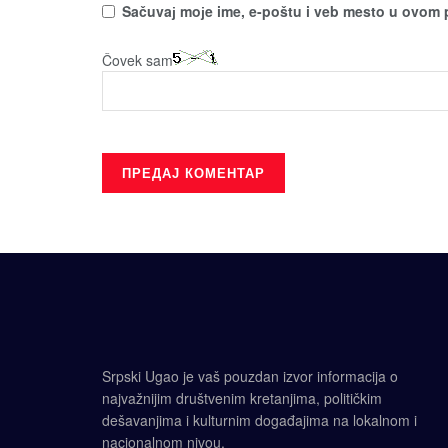
Sačuvaј moјe ime, e-poštu i veb mesto u ovom 
Čovek sam
Srpski Ugao je vaš pouzdan izvor informacija o
najvažnijim društvenim kretanjima, političkim
dešavanjima i kulturnim događajima na lokalnom i
nacionalnom nivou.