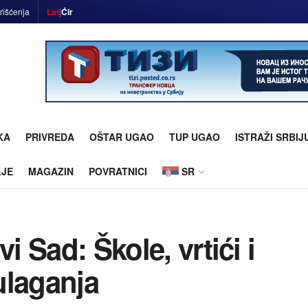
rišćenja
Lat
|
Ćir
KA
PRIVREDA
OŠTAR UGAO
TUP UGAO
ISTRAŽI SRBIJ
LJE
MAGAZIN
POVRATNICI
SR
i Sad: Škole, vrtići i
ulaganja