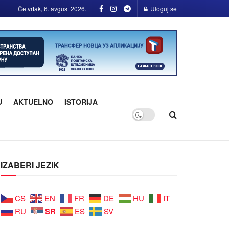
Četvrtak, 6. avgust 2026.
Uloguj se
U
AKTUELNO
ISTORIJA
IZABERI JEZIK
CS
EN
FR
DE
HU
IT
SR
RU
ES
SV