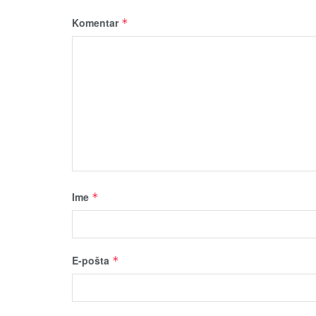
Komentar
*
Ime
*
E-pošta
*