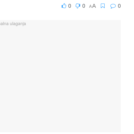
0
0
0
A
A