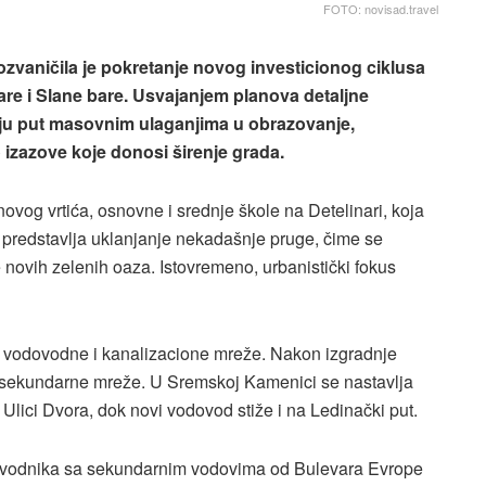
FOTO: novisad.travel
zvaničila je pokretanje novog investicionog ciklusa
are i Slane bare. Usvajanjem planova detaljne
iraju put masovnim ulaganjima u obrazovanje,
 izazove koje donosi širenje grada.
ovog vrtića, osnovne i srednje škole na Detelinari, koja
tez predstavlja uklanjanje nekadašnje pruge, čime se
 novih zelenih oaza. Istovremeno, urbanistički fokus
u vodovodne i kanalizacione mreže. Nakon izgradnje
 sekundarne mreže. U Sremskoj Kamenici se nastavlja
 Ulici Dvora, dok novi vodovod stiže i na Ledinački put.
dovodnika sa sekundarnim vodovima od Bulevara Evrope