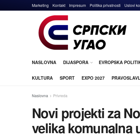
Marketing
Kontakt
Impresum
Politika privatnosti
Uslovi ko
NASLOVNA
DIJASPORA
EVROPSKA POLITI
KULTURA
SPORT
EXPO 2027
PRAVOSLAV
Naslovna
Privreda
Novi projekti za Nov
velika komunalna 