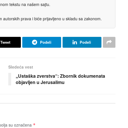
nalnom tekstu na našem sajtu.
autorskih prava i biće prijavljeno u skladu sa zakonom.
Tweet
Podeli
Podeli
Sledeća vest
,,Ustaška zverstva“: Zbornik dokumenata
objavljen u Jerusalimu
olja su označena
*