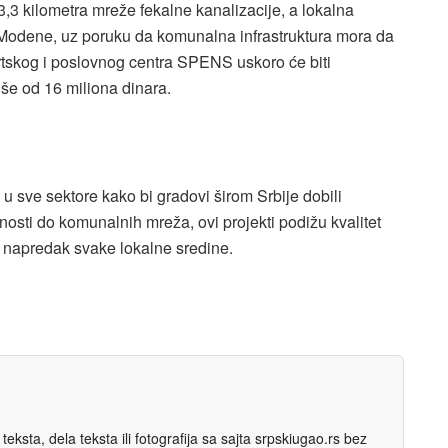
,3 kilometra mreže fekalne kanalizacije, a lokalna
 Modene, uz poruku da komunalna infrastruktura mora da
tskog i poslovnog centra SPENS uskoro će biti
iše od 16 miliona dinara.
 sve sektore kako bi gradovi širom Srbije dobili
osti do komunalnih mreža, ovi projekti podižu kvalitet
 napredak svake lokalne sredine.
eksta, dela teksta ili fotografija sa sajta srpskiugao.rs bez