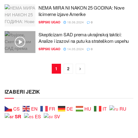
NEMA MIRA NI NAKON 25 GODINA: Nove
licimerne izјave Amerike
SRPSKI UGAO
18.06.2024
0
Skepticizam SAD prema ukraјinskoј taktici:
Analize i izazovi na putu ka strateškom uspehu
SRPSKI UGAO
14.05.2024
0
1
2
IZABERI JEZIK
CS
EN
FR
DE
HU
IT
RU
SR
ES
SV