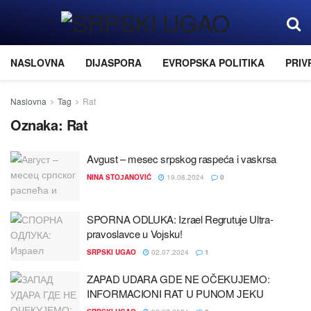
NASLOVNA
DIJASPORA
EVROPSKA POLITIKA
PRIV
Naslovna
Tag
Rat
Oznaka:
Rat
Avgust – mesec srpskog raspeća i vaskrsa
NINA STOЈANOVIĆ
19.08.2024
0
SPORNA ODLUKA: Izrael Regrutuјe Ultra-
pravoslavce u Voјsku!
SRPSKI UGAO
02.07.2024
1
ZAPAD UDARA GDE NE OČEKUЈEMO:
INFORMACIONI RAT U PUNOM ЈEKU