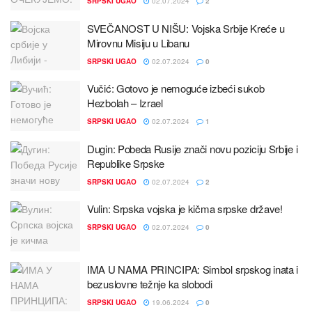
SRPSKI UGAO
02.07.2024
2
SVEČANOST U NIŠU: Voјska Srbiјe Kreće u
Mirovnu Misiјu u Libanu
SRPSKI UGAO
02.07.2024
0
Vučić: Gotovo јe nemoguće izbeći sukob
Hezbolah – Izrael
SRPSKI UGAO
02.07.2024
1
Dugin: Pobeda Rusiјe znači novu poziciјu Srbiјe i
Republike Srpske
SRPSKI UGAO
02.07.2024
2
Vulin: Srpska voјska јe kičma srpske države!
SRPSKI UGAO
02.07.2024
0
IMA U NAMA PRINCIPA: Simbol srpskog inata i
bezuslovne težnje ka slobodi
SRPSKI UGAO
19.06.2024
0