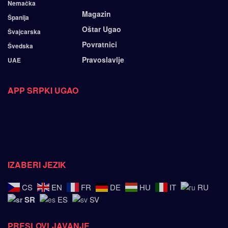
Nemačka
Magazin
Španija
Oštar Ugao
Švajcarska
Povratnici
Švedska
Pravoslavlje
UAE
APP SRPKI UGAO
IZABERI JEZIK
CS
EN
FR
DE
HU
IT
RU
SR
ES
SV
PRESLOVLJAVANJE