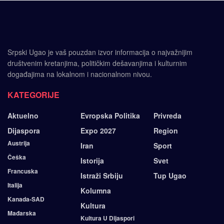
Srpski Ugao je vaš pouzdan izvor informacija o najvažnijim
društvenim kretanjima, političkim dešavanjima i kulturnim
događajima na lokalnom i nacionalnom nivou.
KATEGORIJE
Aktuelno
Evropska Politika
Privreda
Dijaspora
Expo 2027
Region
Austrija
Iran
Sport
Češka
Istorija
Svet
Francuska
Istraži Srbiju
Tup Ugao
Italija
Kolumna
Kanada-SAD
Kultura
Mađarska
Kultura U Dijaspori