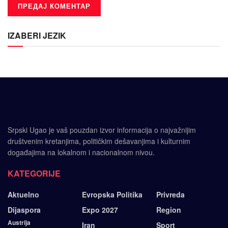
IZABERI JEZIK
Srpski Ugao je vaš pouzdan izvor informacija o najvažnijim
društvenim kretanjima, političkim dešavanjima i kulturnim
događajima na lokalnom i nacionalnom nivou.
KATEGORIJE
Aktuelno
Evropska Politika
Privreda
Dijaspora
Expo 2027
Region
Austrija
Iran
Sport