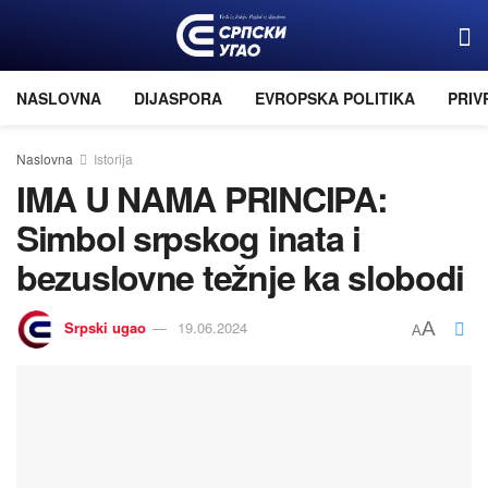
NASLOVNA
DIJASPORA
EVROPSKA POLITIKA
PRIV
Naslovna
Istorija
IMA U NAMA PRINCIPA:
Simbol srpskog inata i
bezuslovne težnje ka slobodi
Srpski ugao
19.06.2024
A
A