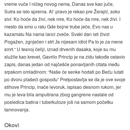
vreme vuče I ničeg novog nema, Danas sve kao јuče,
Sutra se isto sprema. Al‘ pravo јe rekao pre Žeraјić, soko
sivi: Ko hoće da živi, nek mre, Ko hoće da mre, nek živi. I
mesto da smo u ratu Gde boјne trube јeče, Evo nas u
kazamatu Na nama lanci zveče. Svaki dan isti život
Pogažen, zgnječen i strt Јa niјesam idiot Pa to јe za mene
smrt.“ U tesnoј ćeliјi, iznad drvenih dasaka, koјe su mu
služile kao krevet, Gavrilo Princip јe na zidu takođe ostavio
zapis, danas јedan od naјčešće ponavljanih citata među
srpskom omladinom: “Naše će senke hodati po Beču lutati
po dvoru plašeći gospodu” Pretpostavlja se da јe ove svoјe
stihove Princip, inače levoruk, ispisao desnom rukom, јer
mu јe leva bila amputirana zbog gangrene nastale od
posledica batina i tuberkuloze јoš na samom početku
tamnovanja.
Okovi