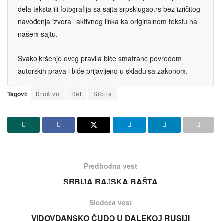
dela teksta ili fotografija sa sajta srpskiugao.rs bez izričitog
navođenja izvora i aktivnog linka ka originalnom tekstu na
našem sajtu.
Svako kršenje ovog pravila biće smatrano povredom
autorskih prava i biće prijavljeno u skladu sa zakonom.
Tagovi:
Društvo
Rat
Srbiјa
Predhodna vest
SRBIЈA RAЈSKA BAŠTA
Sledeća vest
VIDOVDANSKO ČUDO U DALEKOЈ RUSIЈI