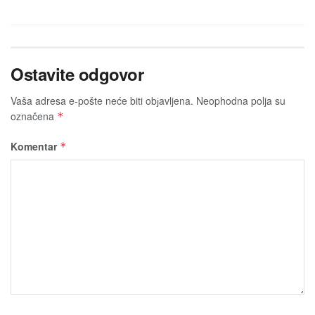
Ostavite odgovor
Vaša adresa e-pošte neće biti obјavljena.
Neophodna polja su
označena
*
Komentar
*