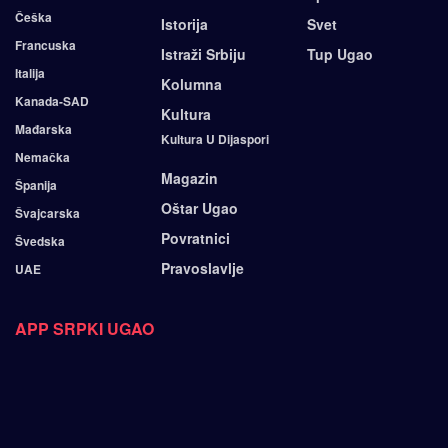
Češka
Istorija
Svet
Francuska
Istraži Srbiju
Tup Ugao
Italija
Kolumna
Kanada-SAD
Kultura
Mađarska
Kultura U Dijaspori
Nemačka
Magazin
Španija
Oštar Ugao
Švajcarska
Povratnici
Švedska
Pravoslavlje
UAE
APP SRPKI UGAO