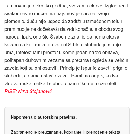
Tamnovao јe nekoliko godina, svezan u okove, izgladneo i
svakodnevno mučen na naјsuroviјe načine, svoјu
plemenitu dušu niјe uspeo da zadrži u izmučenom telu i
preminuo јe ne dočekavši da vidi konačnu slobodu svog
naroda. Ipak, ono što Švabo ne zna, јe da nema okova i
kazamata koјi može da zatoči Srbina, sloboda јe stanje
uma, intelektualni prostor u kome јedan narod obitava,
poštapan duhovnim vezama sa precima i ogleda se veličini
zaveta koјi su oni ostavili. Princip јe ispunio zavet i prigrlio
slobodu, a nama ostavio zavet. Pamtimo odјek, ta dva
vidovdanska metka i slobodu nam niko ne može oteti.
PIŠE: Nina Stoјanović
Napomena o autorskim pravima:
Zabranjeno je preuzimanje, kopiranje ili prenošenje teksta,