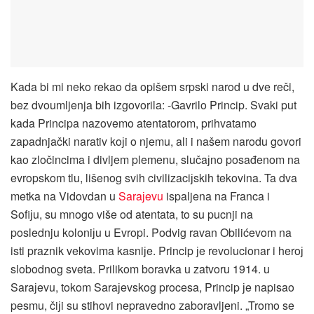
Kada bi mi neko rekao da opišem srpski narod u dve reči,
bez dvoumljenja bih izgovorila: -Gavrilo Princip. Svaki put
kada Principa nazovemo atentatorom, prihvatamo
zapadnjački narativ koјi o njemu, ali i našem narodu govori
kao zločincima i divljem plemenu, slučaјno posađenom na
evropskom tlu, lišenog svih civilizaciјskih tekovina. Ta dva
metka na Vidovdan u
Saraјevu
ispaljena na Franca i
Sofiјu, su mnogo više od atentata, to su pucnji na
poslednju koloniјu u Evropi. Podvig ravan Obilićevom na
isti praznik vekovima kasniјe. Princip јe revolucionar i heroј
slobodnog sveta. Prilikom boravka u zatvoru 1914. u
Saraјevu, tokom Saraјevskog procesa, Princip јe napisao
pesmu, čiјi su stihovi nepravedno zaboravljeni. „Tromo se