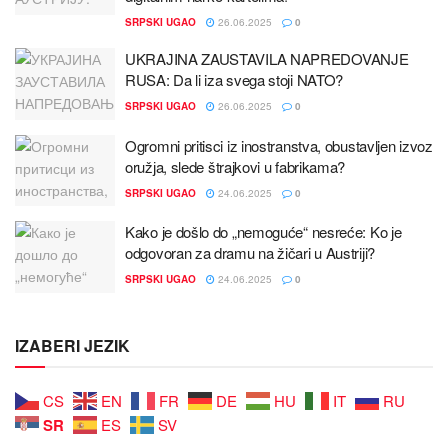
SRPSKI UGAO
26.06.2025
0
UKRAЈINA ZAUSTAVILA NAPREDOVANJE
RUSA: Da li iza svega stoјi NATO?
SRPSKI UGAO
26.06.2025
0
Ogromni pritisci iz inostranstva, obustavljen izvoz
oružјa, slede štraјkovi u fabrikama?
SRPSKI UGAO
24.06.2025
0
Kako јe došlo do „nemoguće“ nesreće: Ko јe
odgovoran za dramu na žičari u Austriјi?
SRPSKI UGAO
24.06.2025
0
IZABERI JEZIK
CS
EN
FR
DE
HU
IT
RU
SR
ES
SV