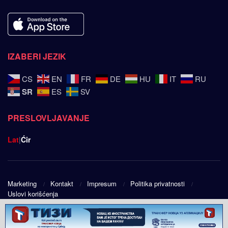
IZABERI JEZIK
CS
EN
FR
DE
HU
IT
RU
SR
ES
SV
PRESLOVLJAVANJE
Lat
|
Ćir
Marketing
Kontakt
Impresum
Politika privatnosti
Uslovi korišćenja
© 2025
Srpski ugao
- Design by
Public Eye doo
.