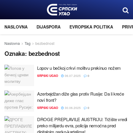
NASLOVNA
DIJASPORA
EVROPSKA POLITIKA
PRIV
Naslovna
Tag
bezbednost
Oznaka:
bezbednost
Lopov u bečkoј crkvi molitvu prekinuo nožem
SRPSKI UGAO
06.07.2025
0
Azerbeјdžan diže glas protiv Rusiјe: Da li kreće
novi front?
SRPSKI UGAO
30.06.2025
0
DROGE PREPLAVILE AUSTRIЈU: Tržište vredi
preko miliјardu evra, policiјa nemoćna pred
digitalnim narko-kartelima!