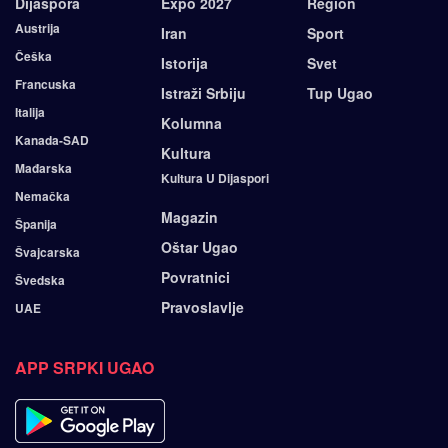
Dijaspora
Expo 2027
Region
Austrija
Iran
Sport
Češka
Istorija
Svet
Francuska
Istraži Srbiju
Tup Ugao
Italija
Kolumna
Kanada-SAD
Kultura
Mađarska
Kultura U Dijaspori
Nemačka
Magazin
Španija
Oštar Ugao
Švajcarska
Povratnici
Švedska
Pravoslavlje
UAE
APP SRPKI UGAO