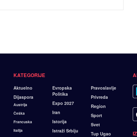
KATEGORIJE
A
Aktuelno
Evropska
Pravoslavlje
Politika
Dijaspora
Privreda
Expo 2027
Austrija
Region
Iran
Češka
Sport
Istorija
Francuska
Svet
Italija
Istraži Srbiju
I
Tup Ugao