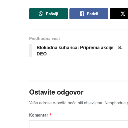
Pošalji
Podeli
Predhodna vest
Blokadna kuharica: Priprema akcije – 8.
DEO
Ostavite odgovor
Vaša adresa e-pošte neće biti obјavljena.
Neophodna p
Komentar
*