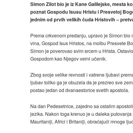
Simon Zilot bio je iz Kane Galilejske, mesta koj
poznat Gospodu Isusu Hristu i Presvetoj Bog
jednim od prvih velikih čuda Hristovih – pretv
Prema crkvenom predanju, upravo je Simon bio m
vina, Gospod Isus Hristos, na molbu Presvete Bog
Simon je poverovao svim srcem u Hrista. Ostavio 
Gospodom kao Njegov verni učenik.
Zbog svoje velike revnosti i vatrene ljubavi prem
ljubav toliko ga je obuzela da je prezreo sve zem
postao jedan od dvanaestorice svetih apostola.
Na dan Pedesetnice, zajedno sa ostalim apostoli
jezika. Nakon toga krenuo je u daleka putovanja
Mauritaniji, Africi i Britaniji, obraćajući mnoge lj