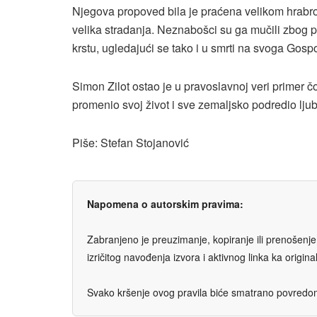
Njegova propoved bila je praćena velikom hrabroš
velika stradanja. Neznabošci su ga mučili zbog p
krstu, ugledajući se tako i u smrti na svoga Gosp
Simon Zilot ostao je u pravoslavnoj veri primer č
promenio svoj život i sve zemaljsko podredio lj
Piše: Stefan Stojanović
Napomena o autorskim pravima:
Zabranjeno je preuzimanje, kopiranje ili prenošenje t
izričitog navođenja izvora i aktivnog linka ka origi
Svako kršenje ovog pravila biće smatrano povredom 