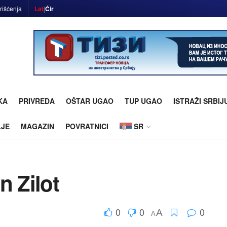
rišćenja
Lat
|
Ćir
KA
PRIVREDA
OŠTAR UGAO
TUP UGAO
ISTRAŽI SRBIJ
LJE
MAGAZIN
POVRATNICI
SR
n Zilot
0
0
0
A
A