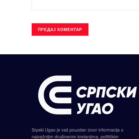
Srpski Ugao je vaš pouzdan izvor informacija o
najvažnijim društvenim kretanjima, političkim