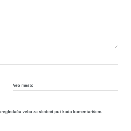
Veb mesto
pregledaču veba za sledeći put kada komentarišem.