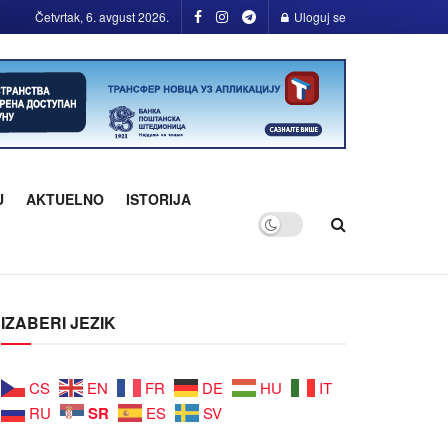
Četvrtak, 6. avgust 2026.
Uloguj se
U
AKTUELNO
ISTORIJA
IZABERI JEZIK
CS
EN
FR
DE
HU
IT
SR
RU
ES
SV