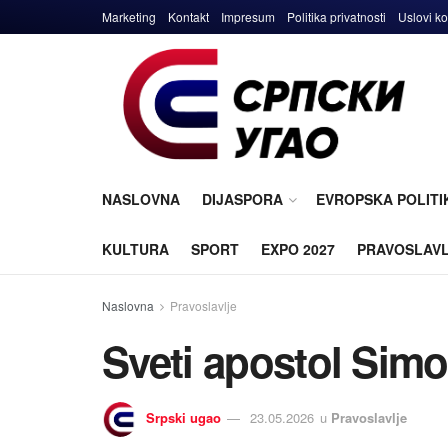
Marketing
Kontakt
Impresum
Politika privatnosti
Uslovi ko
NASLOVNA
DIJASPORA
EVROPSKA POLITI
KULTURA
SPORT
EXPO 2027
PRAVOSLAV
Naslovna
Pravoslavlje
Sveti apostol Simo
Srpski ugao
23.05.2026
u
Pravoslavlje