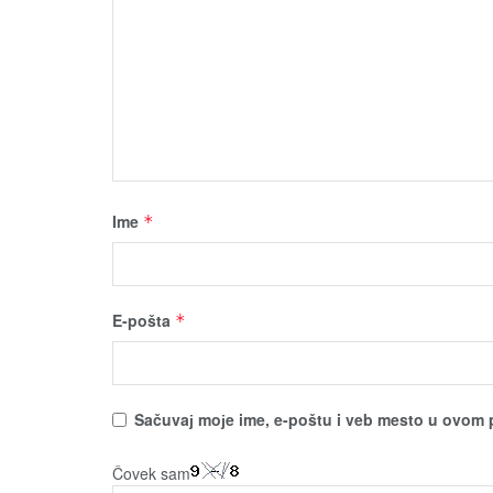
Ime
*
E-pošta
*
Sačuvaј moјe ime, e-poštu i veb mesto u ovom 
Čovek sam