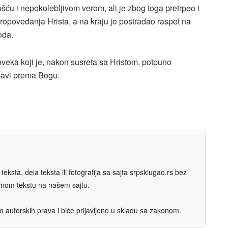
ću i nepokolebljivom verom, ali je zbog toga pretrpeo i
ropovedanja Hrista, a na kraju je postradao raspet na
oda.
oveka koji je, nakon susreta sa Hristom, potpuno
ubavi prema Bogu.
eksta, dela teksta ili fotografija sa sajta srpskiugao.rs bez
nalnom tekstu na našem sajtu.
autorskih prava i biće prijavljeno u skladu sa zakonom.