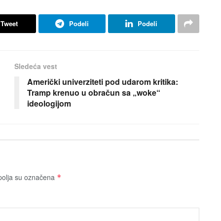
Tweet
Podeli
Podeli
Sledeća vest
Američki univerziteti pod udarom kritika:
Tramp krenuo u obračun sa „woke“
ideologijom
olja su označena
*