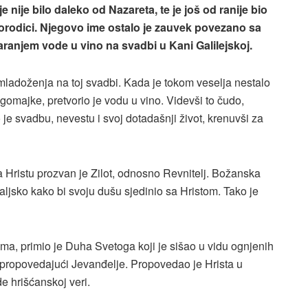
e nije bilo daleko od Nazareta, te je još od ranije bio
orodici. Njegovo ime ostalo je zauvek povezano sa
aranjem vode u vino na svadbi u Kani Galilejskoj.
ladoženja na toj svadbi. Kada je tokom veselja nestalo
omajke, pretvorio je vodu u vino. Videvši to čudo,
je svadbu, nevestu i svoj dotadašnji život, krenuvši za
a Hristu prozvan je Zilot, odnosno Revnitelj. Božanska
aljsko kako bi svoju dušu sjedinio sa Hristom. Tako je
ma, primio je Duha Svetoga koji je sišao u vidu ognjenih
 propovedajući Jevanđelje. Propovedao je Hrista u
ude hrišćanskoj veri.