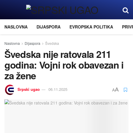
NASLOVNA
DIJASPORA
EVROPSKA POLITIKA
PRIV
Naslovna
Dijaspora
Švedska
Švedska nije ratovala 211
godina: Vojni rok obavezan i
za žene
Srpski ugao
06.11.2025
A
A