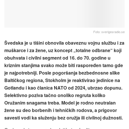
Foto: sverigesradio.se
Švedska je u tišini obnovila obaveznu vojnu službu i za
muškarce i za žene, uz koncept „totalne odbrane“ koji
obuhvata i civilni segment od 16. do 70. godine u
kriznim stanjima svako može biti raspoređen tamo gde
je najpotrebniji. Posle pogoršanja bezbednosne slike
Baltičkog regiona, Stokholm je reaktivirao jedinice na
Gotlandu i kao članica NATO od 2024, ubrzao dopunu.
Selektivno poziva tačno onoliko regruta koliko
Oružanim snagama treba. Model je rodno neutralan
žene su deo borbenih i tehničkih rodova, a prigovor
savesti vodi ka služenju bez oružja ili civilnoj dužnosti.