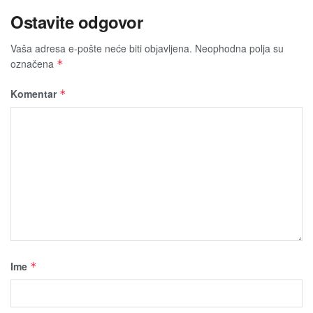
Ostavite odgovor
Vaša adresa e-pošte neće biti obјavljena.
Neophodna polja su
označena
*
Komentar
*
Ime
*