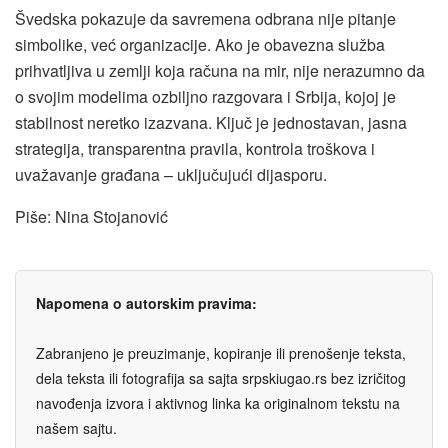
Švedska pokazuje da savremena odbrana nije pitanje
simbolike, već organizacije. Ako je obavezna služba
prihvatljiva u zemlji koja računa na mir, nije nerazumno da
o svojim modelima ozbiljno razgovara i Srbija, kojoj je
stabilnost neretko izazvana. Ključ je jednostavan, jasna
strategija, transparentna pravila, kontrola troškova i
uvažavanje građana – uključujući dijasporu.
Piše: Nina Stojanović
Napomena o autorskim pravima:
Zabranjeno je preuzimanje, kopiranje ili prenošenje teksta,
dela teksta ili fotografija sa sajta srpskiugao.rs bez izričitog
navođenja izvora i aktivnog linka ka originalnom tekstu na
našem sajtu.