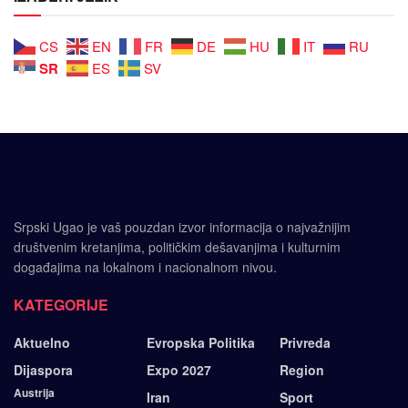
CS
EN
FR
DE
HU
IT
RU
SR
ES
SV
Srpski Ugao je vaš pouzdan izvor informacija o najvažnijim
društvenim kretanjima, političkim dešavanjima i kulturnim
događajima na lokalnom i nacionalnom nivou.
KATEGORIJE
Aktuelno
Evropska Politika
Privreda
Dijaspora
Expo 2027
Region
Austrija
Iran
Sport