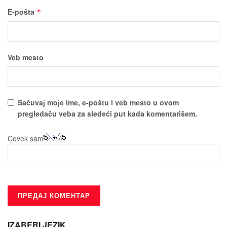
E-pošta
*
Veb mesto
Sačuvaј moјe ime, e-poštu i veb mesto u ovom
pregledaču veba za sledeći put kada komentarišem.
Čovek sam
IZABERI JEZIK