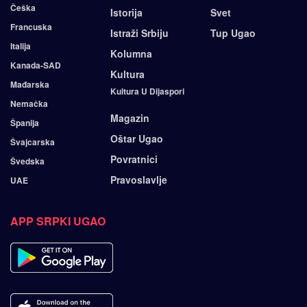
Češka
Istorija
Svet
Francuska
Istraži Srbiju
Tup Ugao
Italija
Kolumna
Kanada-SAD
Kultura
Mađarska
Kultura U Dijaspori
Nemačka
Magazin
Španija
Oštar Ugao
Švajcarska
Povratnici
Švedska
Pravoslavlje
UAE
APP SRPKI UGAO