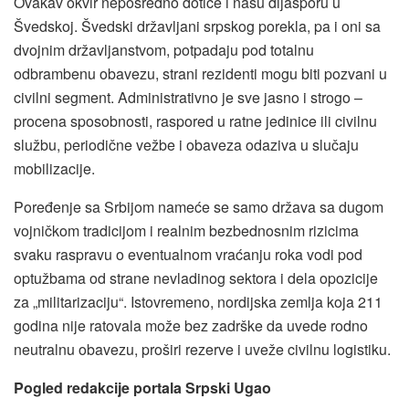
Ovakav okvir neposredno dotiče i našu dijasporu u
Švedskoj. Švedski državljani srpskog porekla, pa i oni sa
dvojnim državljanstvom, potpadaju pod totalnu
odbrambenu obavezu, strani rezidenti mogu biti pozvani u
civilni segment. Administrativno je sve jasno i strogo –
procena sposobnosti, raspored u ratne jedinice ili civilnu
službu, periodične vežbe i obaveza odaziva u slučaju
mobilizacije.
Poređenje sa Srbijom nameće se samo država sa dugom
vojničkom tradicijom i realnim bezbednosnim rizicima
svaku raspravu o eventualnom vraćanju roka vodi pod
optužbama od strane nevladinog sektora i dela opozicije
za „militarizaciju“. Istovremeno, nordijska zemlja koja 211
godina nije ratovala može bez zadrške da uvede rodno
neutralnu obavezu, proširi rezerve i uveže civilnu logistiku.
Pogled redakcije portala Srpski Ugao