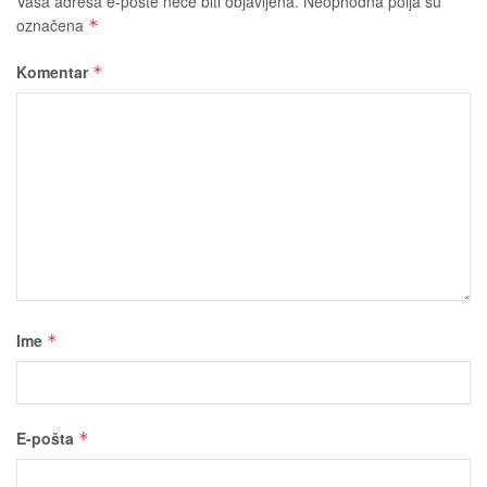
Vaša adresa e-pošte neće biti obјavljena.
Neophodna polja su
označena
*
Komentar
*
Ime
*
E-pošta
*