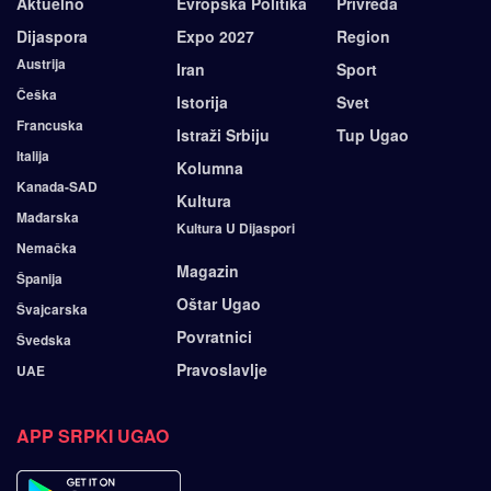
Aktuelno
Evropska Politika
Privreda
Dijaspora
Expo 2027
Region
Austrija
Iran
Sport
Češka
Istorija
Svet
Francuska
Istraži Srbiju
Tup Ugao
Italija
Kolumna
Kanada-SAD
Kultura
Mađarska
Kultura U Dijaspori
Nemačka
Magazin
Španija
Oštar Ugao
Švajcarska
Povratnici
Švedska
Pravoslavlje
UAE
APP SRPKI UGAO