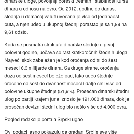
dinarske uloge, povoljniji poreski tretman i stabilnost kursa
dinara u odnosu na evro. Od 2012. godine do danas,
štednja u domaćoj valuti uvećana je više od jedanaest
puta, a njen udeo u ukupnoj štednji porastao je sa 1,89 na
9,61 odsto.
Kada se posmatra struktura dinarske štednje u prvoj
polovini godine, uočava se rast kratkoročnih štednih uloga.
Najveći skok zabeležen je kod oročenja od tri do šest
meseci 6,3 milijarde dinara. Sa druge strane, oročenja
duža od šest meseci beleže pad, iako udeo štednje
oročene od šest do dvanaest meseci i dalje čini više od
polovine ukupne štednje (51,9%). Prosečan dinarski štedni
ulog po partiji krajem juna iznosio je 191.000 dinara, dok je
prosečan devizni štedni ulog bio nešto više od 4.000 evra.
Pogled redakcije portala Srpski ugao
Ovi podaci jasno pokazuju da građani Srbije sve više