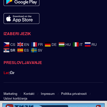
IZABERI JEZIK
CS
EN
FR
DE
HU
IT
RU
SR
ES
SV
PRESLOVLJAVANJE
Lat
|
Ćir
Marketing
Kontakt
Impresum
Politika privatnosti
Uslovi korišćenja