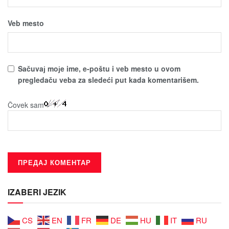
Veb mesto
Sačuvaј moјe ime, e-poštu i veb mesto u ovom
pregledaču veba za sledeći put kada komentarišem.
Čovek sam
IZABERI JEZIK
CS
EN
FR
DE
HU
IT
RU