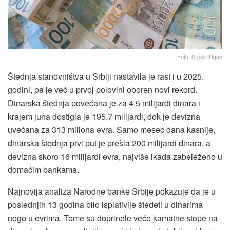
Foto: Srpski Ugao
Štednja stanovništva u Srbiji nastavila je rast i u 2025.
godini, pa je već u prvoj polovini oboren novi rekord.
Dinarska štednja povećana je za 4,5 milijardi dinara i
krajem juna dostigla je 195,7 milijardi, dok je devizna
uvećana za 313 miliona evra. Samo mesec dana kasnije,
dinarska štednja prvi put je prešla 200 milijardi dinara, a
devizna skoro 16 milijardi evra, najviše ikada zabeleženo u
domaćim bankama.
Najnovija analiza Narodne banke Srbije pokazuje da je u
poslednjih 13 godina bilo isplativije štedeti u dinarima
nego u evrima. Tome su doprinele veće kamatne stope na