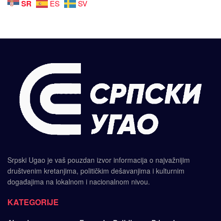
SR
ES
SV
Srpski Ugao je vaš pouzdan izvor informacija o najvažnijim
društvenim kretanjima, političkim dešavanjima i kulturnim
događajima na lokalnom i nacionalnom nivou.
KATEGORIJE