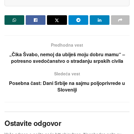
Predhodna vest
„Čika Švabo, nemoj da ubiješ moju dobru mamu“ –
potresno svedočanstvo o stradanju srpskih civila
Sledeća vest
Posebna čast: Dani Srbije na sajmu poljoprivrede u
Sloveniji
Ostavite odgovor