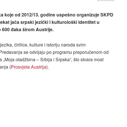
ika koje od 2012/13. godine uspešno organizuje SKPD
at jača srpski jezički i kulturološki identitet u
o 600 đaka širom Austrije.
ka, ćirilice, kulture i istoriju naroda svim
 Predavanja se odvijaju po programu preporučenom od
 „Moja otadžbina – Srbija i Srpska“, što stvara most
anja (
Prosvjeta Austrija
).