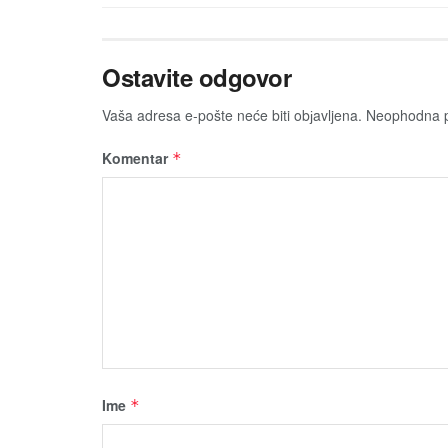
Ostavite odgovor
Vaša adresa e-pošte neće biti obјavljena.
Neophodna p
Komentar
*
Ime
*