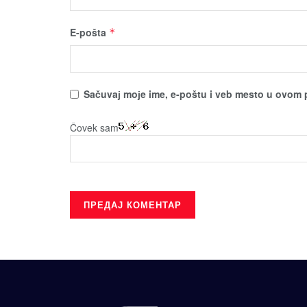
E-pošta
*
Sačuvaј moјe ime, e-poštu i veb mesto u ovom 
Čovek sam