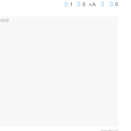
1
0
0
A
A
prosvjeta.at/