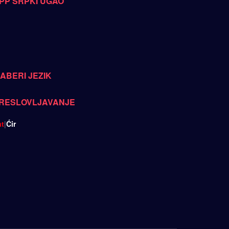
PP SRPKI UGAO
ZABERI JEZIK
RESLOVLJAVANJE
at
|
Ćir