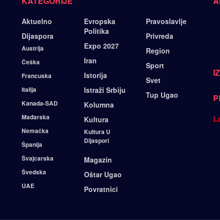
KATEGORIJE
A
Aktuelno
Evropska
Pravoslavlje
Politika
Dijaspora
Privreda
Expo 2027
Austrija
Region
Iran
Češka
Sport
I
Istorija
Francuska
Svet
Italija
Istraži Srbiju
Tup Ugao
P
Kanada-SAD
Kolumna
Mađarska
L
Kultura
Nemačka
Kultura U
Dijaspori
Španija
Švajcarska
Magazin
Švedska
Oštar Ugao
UAE
Povratnici