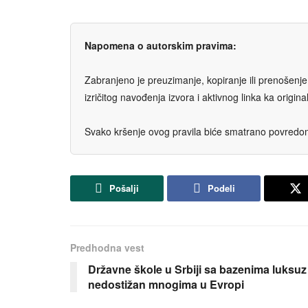
Napomena o autorskim pravima:
Zabranjeno je preuzimanje, kopiranje ili prenošenje t
izričitog navođenja izvora i aktivnog linka ka origi
Svako kršenje ovog pravila biće smatrano povredom 
Pošalji
Podeli
Predhodna vest
Državne škole u Srbiji sa bazenima luksuz
nedostižan mnogima u Evropi