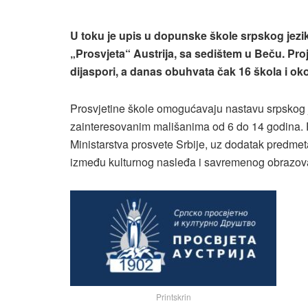
U toku je upis u dopunske škole srpskog jez
„Prosvjeta“ Austrija, sa sedištem u Beču. Projek
dijaspori, a danas obuhvata čak 16 škola i ok
Prosvjetine škole omogućavaju nastavu srpskog jezi
zainteresovanim mališanima od 6 do 14 godina.
Ministarstva prosvete Srbije, uz dodatak predmeta
između kulturnog nasleđa i savremenog obrazov
Printskrin