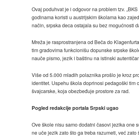
Ovaj poduhvat je i odgovor na problem tzv. „BKS 
godinama koristi u austrijskim školama kao zajedni
način, srpska deca ostajala su bez mogućnosti da
Mreža je rasprostranjena od Beča do Klagenfurta
tim gradovima funkcionišu dopunske srpske škole.
nauče pismo, jezik i baštinu na istinski autentiča
Više od 5.000 mladih polaznika prošlo je kroz pr
identitet. Uspehu škola doprinosi pedagoški tim 
švajcarske, koja obezbeđuje prostore za rad.
Pogled redakcije portala Srpski ugao
Ove škole nisu samo dodatni časovi jezika one su 
ne uče jezik zato što ga treba razumeti, već zato 