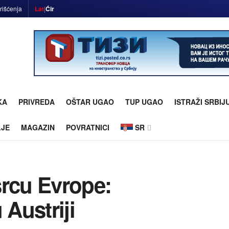
rišćenja
Lat
|
Ćir
KA
PRIVREDA
OŠTAR UGAO
TUP UGAO
ISTRAŽI SRBIJ
LJE
MAGAZIN
POVRATNICI
SR
 srcu Evrope:
 Austriji