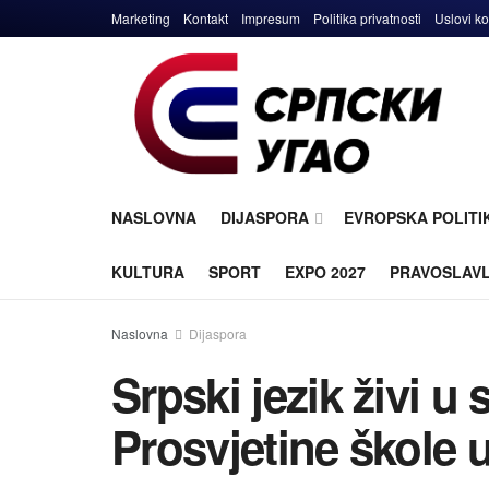
Marketing
Kontakt
Impresum
Politika privatnosti
Uslovi ko
NASLOVNA
DIJASPORA
EVROPSKA POLITI
KULTURA
SPORT
EXPO 2027
PRAVOSLAV
Naslovna
Dijaspora
Srpski jezik živi u
Prosvjetine škole u