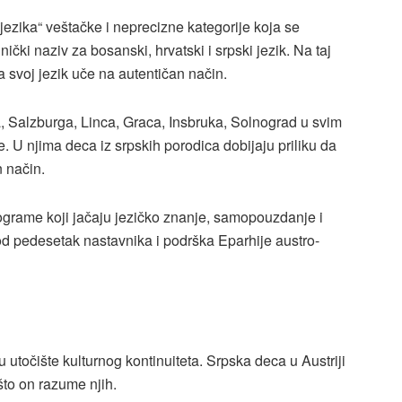
jezika“ veštačke i neprecizne kategorije koja se
čki naziv za bosanski, hrvatski i srpski jezik. Na taj
 svoj jezik uče na autentičan način.
, Salzburga, Linca, Graca, Insbruka, Solnograd u svim
 U njima deca iz srpskih porodica dobijaju priliku da
n način.
ograme koji jačaju jezičko znanje, samopouzdanje i
od pedesetak nastavnika i podrška Eparhije austro-
utočište kulturnog kontinuiteta. Srpska deca u Austriji
što on razume njih.