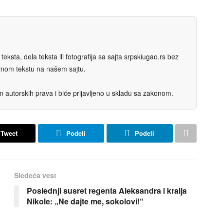
eksta, dela teksta ili fotografija sa sajta srpskiugao.rs bez
nalnom tekstu na našem sajtu.
autorskih prava i biće prijavljeno u skladu sa zakonom.
Tweet
Podeli
Podeli
Sledeća vest
Poslednji susret regenta Aleksandra i kralja
Nikole: „Ne dajte me, sokolovi!“