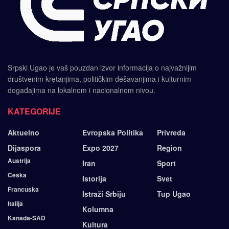
Srpski Ugao je vaš pouzdan izvor informacija o najvažnijim
društvenim kretanjima, političkim dešavanjima i kulturnim
događajima na lokalnom i nacionalnom nivou.
KATEGORIJE
Aktuelno
Evropska Politika
Privreda
Dijaspora
Expo 2027
Region
Austrija
Iran
Sport
Češka
Istorija
Svet
Francuska
Istraži Srbiju
Tup Ugao
Italija
Kolumna
Kanada-SAD
Kultura