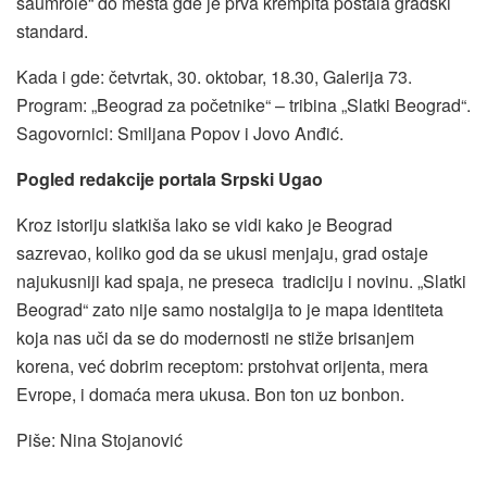
šaumrole“ do mesta gde je prva krempita postala gradski
standard.
Kada i gde: četvrtak, 30. oktobar, 18.30, Galerija 73.
Program: „Beograd za početnike“ – tribina „Slatki Beograd“.
Sagovornici: Smiljana Popov i Jovo Anđić.
Pogled redakcije portala Srpski Ugao
Kroz istoriju slatkiša lako se vidi kako je Beograd
sazrevao, koliko god da se ukusi menjaju, grad ostaje
najukusniji kad spaja, ne preseca tradiciju i novinu. „Slatki
Beograd“ zato nije samo nostalgija to je mapa identiteta
koja nas uči da se do modernosti ne stiže brisanjem
korena, već dobrim receptom: prstohvat orijenta, mera
Evrope, i domaća mera ukusa. Bon ton uz bonbon.
Piše: Nina Stojanović