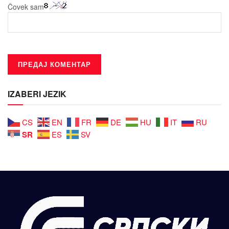
Čovek sam
IZABERI JEZIK
CS
EN
FR
DE
HU
IT
RU
SR
ES
SV