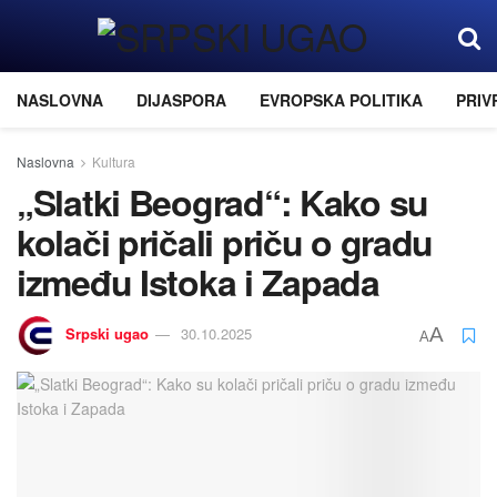
NASLOVNA
DIJASPORA
EVROPSKA POLITIKA
PRIV
Naslovna
Kultura
„Slatki Beograd“: Kako su
kolači pričali priču o gradu
između Istoka i Zapada
Srpski ugao
30.10.2025
A
A