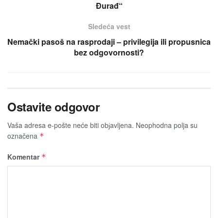
Đurađ“
Sledeća vest
Nemački pasoš na rasprodaji – privilegija ili propusnica
bez odgovornosti?
Ostavite odgovor
Vaša adresa e-pošte neće biti obјavljena.
Neophodna polja su
označena
*
Komentar
*