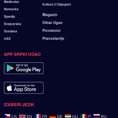
Mađarska
Kultura U Dijaspori
Nemačka
Magazin
Španija
Oštar Ugao
Švajcarska
Povratnici
Švedska
Pravoslavlje
UAE
APP SRPKI UGAO
IZABERI JEZIK
CS
EN
FR
DE
HU
IT
RU