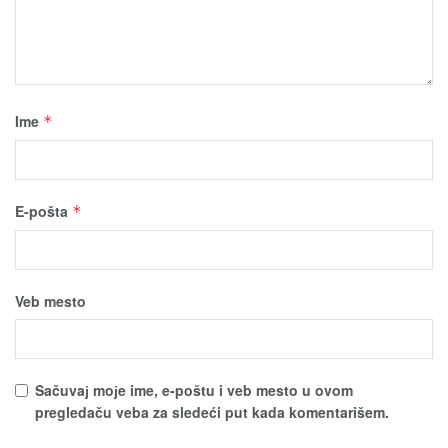
Ime
*
E-pošta
*
Veb mesto
Sačuvaј moјe ime, e-poštu i veb mesto u ovom
pregledaču veba za sledeći put kada komentarišem.