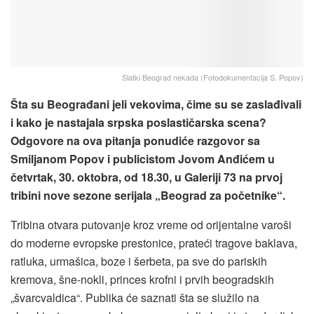
Slatki Beograd nekada (Fotodokumentacija S. Popov)
Šta su Beograđani jeli vekovima, čime su se zaslađivali
i kako je nastajala srpska poslastičarska scena?
Odgovore na ova pitanja ponudiće razgovor sa
Smiljanom Popov i publicistom Jovom Anđićem u
četvrtak, 30. oktobra, od 18.30, u Galeriji 73 na prvoj
tribini nove sezone serijala „Beograd za početnike“.
Tribina otvara putovanje kroz vreme od orijentalne varoši
do moderne evropske prestonice, prateći tragove baklava,
ratluka, urmašica, boze i šerbeta, pa sve do pariskih
kremova, šne-nokli, princes krofni i prvih beogradskih
„švarcvaldica“. Publika će saznati šta se služilo na