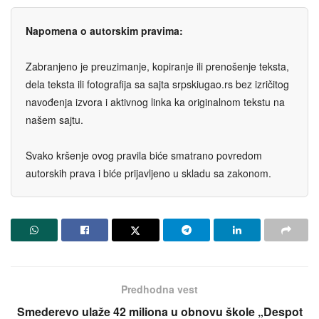
Napomena o autorskim pravima:
Zabranjeno je preuzimanje, kopiranje ili prenošenje teksta,
dela teksta ili fotografija sa sajta srpskiugao.rs bez izričitog
navođenja izvora i aktivnog linka ka originalnom tekstu na
našem sajtu.
Svako kršenje ovog pravila biće smatrano povredom
autorskih prava i biće prijavljeno u skladu sa zakonom.
Predhodna vest
Smederevo ulaže 42 miliona u obnovu škole „Despot