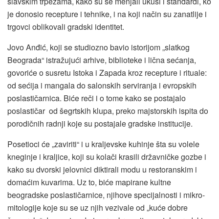
slavskim trpezama, kako su se menjali ukusi i standardi, ko
je donosio recepture i tehnike, i na koji način su zanatlije i
trgovci oblikovali gradski identitet.
Jovo Anđić, koji se studiozno bavio istorijom „slatkog
Beograda“ istražujući arhive, biblioteke i lična sećanja,
govoriće o susretu Istoka i Zapada kroz recepture i rituale:
od sećija i mangala do salonskih serviranja i evropskih
poslastičarnica. Biće reči i o tome kako se postajalo
poslastičar od šegrtskih klupa, preko majstorskih ispita do
porodičnih radnji koje su postajale gradske institucije.
Posetioci će „zaviriti“ i u kraljevske kuhinje šta su volele
kneginje i kraljice, koji su kolači krasili državničke gozbe i
kako su dvorski jelovnici diktirali modu u restoranskim i
domaćim kuvarima. Uz to, biće mapirane kultne
beogradske poslastičarnice, njihove specijalnosti i mikro-
mitologije koje su se uz njih vezivale od „kuće dobre