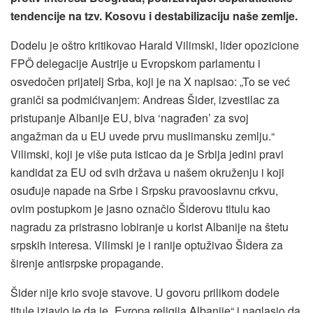
tendencije na tzv. Kosovu i destabilizaciju naše zemlje.
Dodelu je oštro kritikovao Harald Vilimski, lider opozicione
FPÖ delegacije Austrije u Evropskom parlamentu i
osvedočen prijatelj Srba, koji je na X napisao: „To se već
graniči sa podmićivanjem: Andreas Šider, izvestilac za
pristupanje Albanije EU, biva ‘nagrađen’ za svoj
angažman da u EU uvede prvu muslimansku zemlju.“
Vilimski, koji je više puta isticao da je Srbija jedini pravi
kandidat za EU od svih država u našem okruženju i koji
osuđuje napade na Srbe i Srpsku pravooslavnu crkvu,
ovim postupkom je jasno označio Šiderovu titulu kao
nagradu za pristrasno lobiranje u korist Albanije na štetu
srpskih interesa. Vilimski je i ranije optuživao Šidera za
širenje antisrpske propagande.
Šider nije krio svoje stavove. U govoru prilikom dodele
titule izjavio je da je „Evropa religija Albanije“ i naglasio da