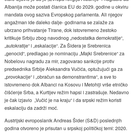
Albanija može postati članica EU do 2029. godine u okviru
mandata ovog saziva Evropskog parlamenta. Ali njegov
angažman ide daleko dalje- godinama se zalaže za
ubrzano prihvatanje Tirane, dok istovremeno žestoko
kritikuje Srbiju zbog navodnog „nedostatka demokratije“,
„autokratije“ i „eskalacije“. Za Šidera je Srebrenica
„genocid“, predlagao je nominaciju „Majki Srebrenice“ za
Nobelovu nagradu za mir, zagovarao sankcije protiv
predsednika Srbije Aleksandra Vučića, optužujući ga za
„provokacije“ i „obračun sa demonstrantima“, a sve to
istovremeno dok Albanci na Kosovu i Metohiji vrše etničko
čišćenje Srba, a Kurtijev režim hapsi i zastrašuje. Nedavno
je čak izjavio „Vučić je na kraju“ i da srpski režim koristi
eskalaciju da zadrži moć.
Austrijski evroposlanik Andreas Šider (S&D) poslednjih
godina otvoreno je prisutan u srpskoj političkoj temi: 2020.