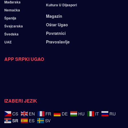
Mađarska
Kultura U Dijaspori
Nemačka
Magazin
Španija
Oštar Ugao
Švajcarska
Povratnici
Švedska
Pravoslavlje
UAE
APP SRPKI UGAO
IZABERI JEZIK
CS
EN
FR
DE
HU
IT
RU
SR
ES
SV