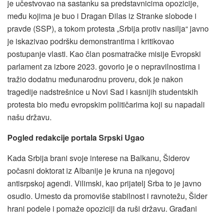
je učestvovao na sastanku sa predstavnicima opozicije,
među kojima je buo i Dragan Đilas iz Stranke slobode i
pravde (SSP), a tokom protesta „Srbija protiv nasilja“ javno
je iskazivao podršku demonstrantima i kritikovao
postupanje vlasti. Kao član posmatračke misije Evropski
parlament za izbore 2023. govorio je o nepravilnostima i
tražio dodatnu međunarodnu proveru, dok je nakon
tragedije nadstrešnice u Novi Sad i kasnijih studentskih
protesta bio među evropskim političarima koji su napadali
našu državu.
Pogled redakcije portala Srpski Ugao
Kada Srbija brani svoje interese na Balkanu, Šiderov
počasni doktorat iz Albanije je kruna na njegovoj
antisrpskoj agendi. Vilimski, kao prijatelj Srba to je javno
osudio. Umesto da promoviše stabilnost i ravnotežu, Šider
hrani podele i pomaže opoziciji da ruši državu. Građani