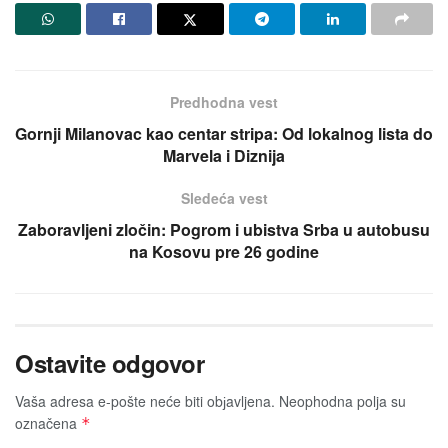
Predhodna vest
Gornji Milanovac kao centar stripa: Od lokalnog lista do
Marvela i Diznija
Sledeća vest
Zaboravljeni zločin: Pogrom i ubistva Srba u autobusu
na Kosovu pre 26 godine
Ostavite odgovor
Vaša adresa e-pošte neće biti obјavljena.
Neophodna polja su
označena
*