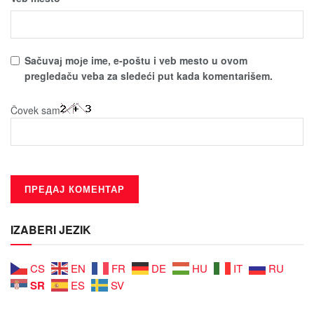
Sačuvaј moјe ime, e-poštu i veb mesto u ovom
pregledaču veba za sledeći put kada komentarišem.
Čovek sam
IZABERI JEZIK
CS
EN
FR
DE
HU
IT
RU
SR
ES
SV