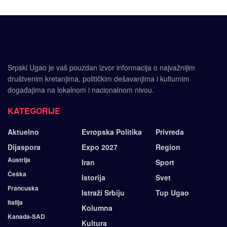
Srpski Ugao je vaš pouzdan izvor informacija o najvažnijim
društvenim kretanjima, političkim dešavanjima i kulturnim
događajima na lokalnom i nacionalnom nivou.
KATEGORIJE
Aktuelno
Evropska Politika
Privreda
Dijaspora
Expo 2027
Region
Austrija
Iran
Sport
Češka
Istorija
Svet
Francuska
Istraži Srbiju
Tup Ugao
Italija
Kolumna
Kanada-SAD
Kultura