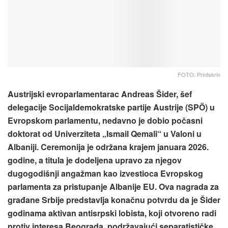
FOTO: Printskrin
Austrijski evroparlamentarac Andreas Šider, šef
delegacije Socijaldemokratske partije Austrije (SPÖ) u
Evropskom parlamentu, nedavno je dobio počasni
doktorat od Univerziteta „Ismail Qemali“ u Valoni u
Albaniji. Ceremonija je održana krajem januara 2026.
godine, a titula je dodeljena upravo za njegov
dugogodišnji angažman kao izvestioca Evropskog
parlamenta za pristupanje Albanije EU. Ova nagrada za
građane Srbije predstavlja konačnu potvrdu da je Šider
godinama aktivan antisrpski lobista, koji otvoreno radi
protiv interesa Beograda, podržavajući separatističke