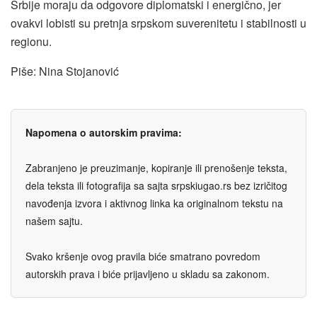
Srbije moraju da odgovore diplomatski i energično, jer
ovakvi lobisti su pretnja srpskom suverenitetu i stabilnosti u
regionu.
Piše: Nina Stojanović
Napomena o autorskim pravima:
Zabranjeno je preuzimanje, kopiranje ili prenošenje teksta,
dela teksta ili fotografija sa sajta srpskiugao.rs bez izričitog
navođenja izvora i aktivnog linka ka originalnom tekstu na
našem sajtu.
Svako kršenje ovog pravila biće smatrano povredom
autorskih prava i biće prijavljeno u skladu sa zakonom.