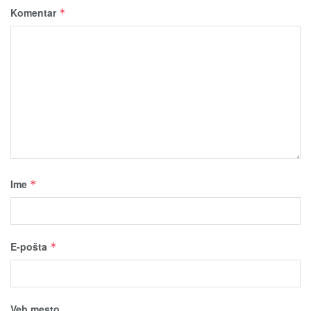
Komentar
*
Ime
*
E-pošta
*
Veb mesto