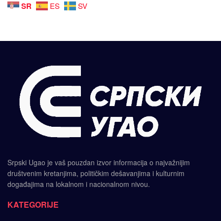
SR
ES
SV
Srpski Ugao je vaš pouzdan izvor informacija o najvažnijim
društvenim kretanjima, političkim dešavanjima i kulturnim
događajima na lokalnom i nacionalnom nivou.
KATEGORIJE