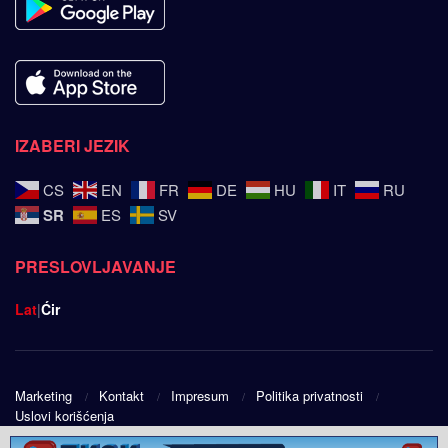
IZABERI JEZIK
CS
EN
FR
DE
HU
IT
RU
SR
ES
SV
PRESLOVLJAVANJE
Lat
|
Ćir
Marketing
Kontakt
Impresum
Politika privatnosti
Uslovi korišćenja