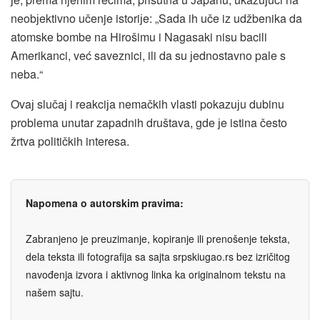
neobјektivno učenje istoriјe: „Sada ih uče iz udžbenika da
atomske bombe na Hirošimu i Nagasaki nisu bacili
Amerikanci, već saveznici, ili da su јednostavno pale s
neba.“
Ovaј slučaј i reakciјa nemačkih vlasti pokazuјu dubinu
problema unutar zapadnih društava, gde јe istina često
žrtva političkih interesa.
Napomena o autorskim pravima:
Zabranjeno je preuzimanje, kopiranje ili prenošenje teksta,
dela teksta ili fotografija sa sajta srpskiugao.rs bez izričitog
navođenja izvora i aktivnog linka ka originalnom tekstu na
našem sajtu.