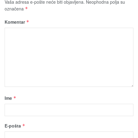
Vaša adresa e-pošte neće biti obјavljena.
Neophodna polja su
označena
*
Komentar
*
Ime
*
E-pošta
*