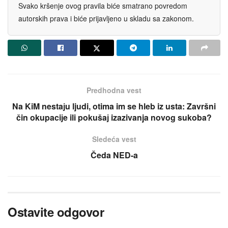
Svako kršenje ovog pravila biće smatrano povredom
autorskih prava i biće prijavljeno u skladu sa zakonom.
Predhodna vest
Na KiM nestaјu ljudi, otima im se hleb iz usta: Završni
čin okupaciјe ili pokušaј izazivanja novog sukoba?
Sledeća vest
Čeda NED-a
Ostavite odgovor