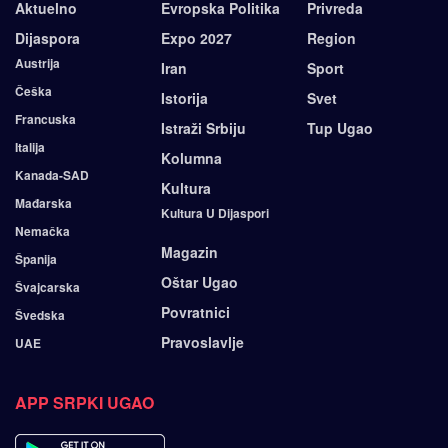
Aktuelno
Evropska Politika
Privreda
Dijaspora
Expo 2027
Region
Austrija
Iran
Sport
Češka
Istorija
Svet
Francuska
Istraži Srbiju
Tup Ugao
Italija
Kolumna
Kanada-SAD
Kultura
Mađarska
Kultura U Dijaspori
Nemačka
Magazin
Španija
Oštar Ugao
Švajcarska
Povratnici
Švedska
Pravoslavlje
UAE
APP SRPKI UGAO