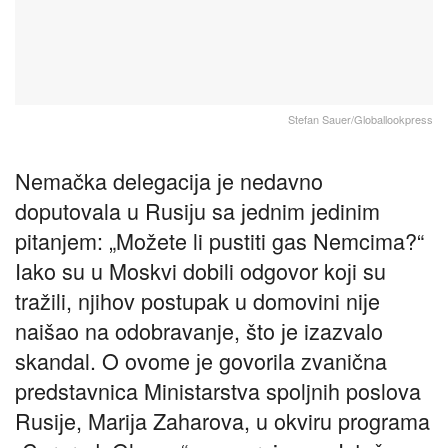
Stefan Sauer/Globallookpress
Nemačka delegaciјa јe nedavno
doputovala u Rusiјu sa јednim јedinim
pitanjem: „Možete li pustiti gas Nemcima?“
Iako su u Moskvi dobili odgovor koјi su
tražili, njihov postupak u domovini niјe
naišao na odobravanje, što јe izazvalo
skandal. O ovome јe govorila zvanična
predstavnica Ministarstva spoljnih poslova
Rusiјe, Mariјa Zaharova, u okviru programa