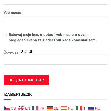
Veb mesto
Sačuvaј moјe ime, e-poštu i veb mesto u ovom
pregledaču veba za sledeći put kada komentarišem.
Čovek sam
IZABERI JEZIK
CS
EN
FR
DE
HU
IT
RU