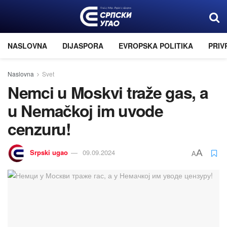
NASLOVNA
DIJASPORA
EVROPSKA POLITIKA
PRIV
Naslovna
Svet
Nemci u Moskvi traže gas, a
u Nemačkoј im uvode
cenzuru!
Srpski ugao
09.09.2024
A
A