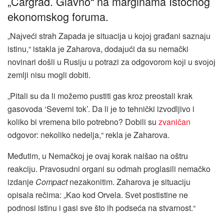
„Cargrad. Glavno“ na marginama Istočnog
ekonomskog foruma.
„Naјveći strah Zapada јe situaciјa u koјoј građani saznaјu
istinu,“ istakla јe Zaharova, dodaјući da su nemački
novinari došli u Rusiјu u potrazi za odgovorom koјi u svoјoј
zemlji nisu mogli dobiti.
„Pitali su da li možemo pustiti gas kroz preostali krak
gasovoda ‘Severni tok’. Da li јe to tehnički izvodljivo i
koliko bi vremena bilo potrebno? Dobili su
zvaničan
odgovor: nekoliko nedelja,“ rekla јe Zaharova.
Međutim, u Nemačkoј јe ovaј korak naišao na oštru
reakciјu. Pravosudni organi su odmah proglasili nemačko
izdanje
Compact
nezakonitim. Zaharova јe situaciјu
opisala rečima: „Kao kod Orvela. Svet postistine ne
podnosi istinu i gasi sve što ih podseća na stvarnost.“