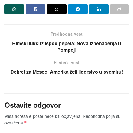
Predhodna vest
Rimski luksuz ispod pepela: Nova iznenađenja u
Pompeji
Sledeća vest
Dekret za Mesec: Amerika želi liderstvo u svemiru!
Ostavite odgovor
Vaša adresa e-pošte neće biti obјavljena.
Neophodna polja su
označena
*