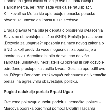
Dorfmann i gosti istakli su da je ovo ustupak Rusiji i
slabost Merca, jer Putin sada vidi da se rat „isplati“.
Kritikovali su Merca što opterećuje nemačke poreske
obveznike umesto da koristi ruska sredstva.
Druga glavna tema bila je debata o proširenju ovlašćenja
Savezne obaveštajne službe (BND). Emisija je naslovom
„Dozvola za ubijanje?“ upozorila na nacrt novog zakona o
BND-u, koji predviđa veće mogućnosti za operacije u
inostranstvu. Agentima bi bilo dozvoljeno da vrše
sabotaže, uništavaju neprijateljsku opremu ili čak dozvole
određene prestupe za zaštitu izvora. Gosti su uporedili ovo
sa „Džejms Bondom“, izražavajući zabrinutost da Nemačka
prelazi na agresivniju obaveštajnu politiku.
Pogled redakcije portala Srpski Ugao
Ove teme pokazuju duboku podelu u nemačkoj politici –
Mercova podrška ogromnoj pomoći Ukrajini i jačanju