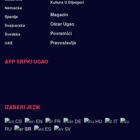
Kultura U Dijaspori
Nemačka
Magazin
Španija
Oštar Ugao
Švajcarska
Povratnici
Švedska
Pravoslavlje
UAE
APP SRPKI UGAO
IZABERI JEZIK
CS
EN
FR
DE
HU
IT
SR
RU
ES
SV