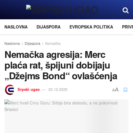
NASLOVNA
DIJASPORA
EVROPSKA POLITIKA
PRIV
Naslovna
Dijaspora
Nemačka
Nemačka agresija: Merc
plaća rat, špijuni dobijaju
„Džejms Bond“ ovlašćenja
Srpski ugao
20.12.2025
A
A