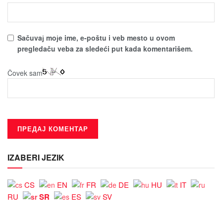
Sačuvaј moјe ime, e-poštu i veb mesto u ovom
pregledaču veba za sledeći put kada komentarišem.
Čovek sam
IZABERI JEZIK
CS
EN
FR
DE
HU
IT
SR
RU
ES
SV