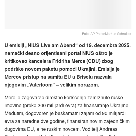
Foto: AP Photo/Markus Schreiber
U emisiji „NIUS Live am Abend“ od 19. decembra 2025.
nemački desno orijentisani portal NIUS oštro je
kritikovao kancelara Fridriha Merca (CDU) zbog
podrške novom paketu pomoći Ukrajini. Emisija je
Mercov pristup na samitu EU u Briselu nazvala
njegovim „Vaterloom“ – velikim porazom.
Merc je zagovarao direktno korišćenje zamrznute ruske
imovine (preko 200 milijardi evra) za finansiranje Ukrajine.
Međutim, dogovoren je beskamatni zajam od 90 milijardi
evra za naredne dve godine, finansiran novim zajedničkim
dugovima EU, a ne ruskim novcem. Voditelj Andreas