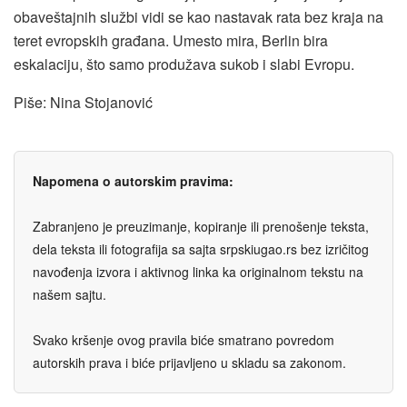
obaveštajnih službi vidi se kao nastavak rata bez kraja na
teret evropskih građana. Umesto mira, Berlin bira
eskalaciju, što samo produžava sukob i slabi Evropu.
Piše: Nina Stojanović
Napomena o autorskim pravima:
Zabranjeno je preuzimanje, kopiranje ili prenošenje teksta,
dela teksta ili fotografija sa sajta srpskiugao.rs bez izričitog
navođenja izvora i aktivnog linka ka originalnom tekstu na
našem sajtu.
Svako kršenje ovog pravila biće smatrano povredom
autorskih prava i biće prijavljeno u skladu sa zakonom.