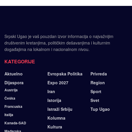
Srpski Ugao je vaš pouzdan izvor informacija o najvažnijim
društvenim kretanjima, političkim dešavanjima i kulturnim
događajima na lokalnom i nacionalnom nivou.
KATEGORIJE
Aktuelno
Evropska Politika
Privreda
Dijaspora
Expo 2027
Region
Austrija
Iran
Sport
Češka
Istorija
Svet
Francuska
Istraži Srbiju
Tup Ugao
Italija
Kolumna
Kanada-SAD
Kultura
Mađarska