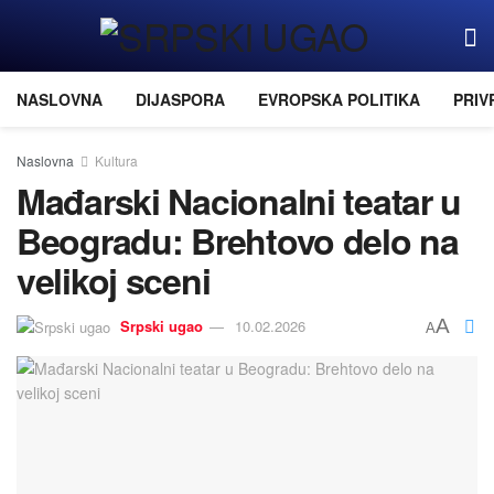
NASLOVNA
DIJASPORA
EVROPSKA POLITIKA
PRIV
Naslovna
Kultura
Mađarski Nacionalni teatar u
Beogradu: Brehtovo delo na
velikoj sceni
A
Srpski ugao
10.02.2026
A