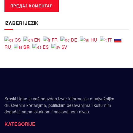
IZABERI JEZIK
CS
EN
FR
DE
HU
IT
SR
RU
ES
SV
Srpski Ugao je vaš pouzdan izvor informacija o najvažnijim
društvenim kretanjima, političkim dešavanjima i kulturnim
događajima na lokalnom i nacionalnom nivou.
KATEGORIJE