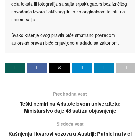
dela teksta ili fotografija sa sajta srpskiugao.rs bez izričitog
navođenja izvora i aktivnog linka ka originalnom tekstu na
našem sajtu.
Svako kršenje ovog pravila biće smatrano povredom
autorskih prava i biće prijavljeno u skladu sa zakonom.
Predhodna vest
Teški nemiri na Aristotelovom univerzitetu:
Ministarstvo daje 48 sati za objašnjenje
Sledeća vest
Kašnjenja i kvarovi vozova u Austriji: Putnici na ivici