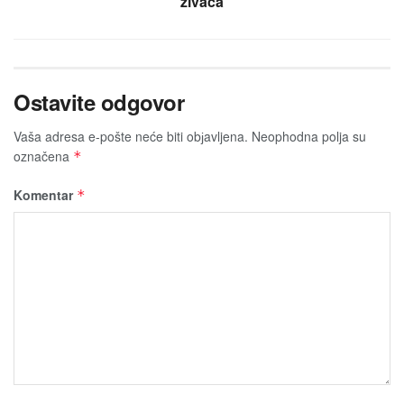
živaca
Ostavite odgovor
Vaša adresa e-pošte neće biti obјavljena.
Neophodna polja su
označena
*
Komentar
*