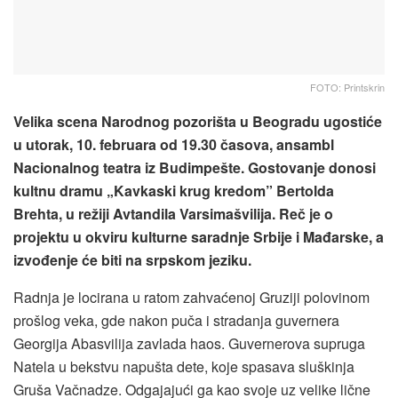
FOTO: Printskrin
Velika scena Narodnog pozorišta u Beogradu ugostiće
u utorak, 10. februara od 19.30 časova, ansambl
Nacionalnog teatra iz Budimpešte. Gostovanje donosi
kultnu dramu „Kavkaski krug kredom” Bertolda
Brehta, u režiji Avtandila Varsimašvilija. Reč je o
projektu u okviru kulturne saradnje Srbije i Mađarske, a
izvođenje će biti na srpskom jeziku.
Radnja je locirana u ratom zahvaćenoj Gruziji polovinom
prošlog veka, gde nakon puča i stradanja guvernera
Georgija Abasvilija zavlada haos. Guvernerova supruga
Natela u bekstvu napušta dete, koje spasava sluškinja
Gruša Vačnadze. Odgajajući ga kao svoje uz velike lične