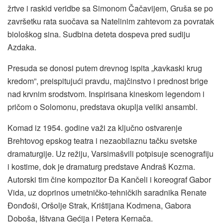
žrtve i raskid veridbe sa Simonom Čačavijem, Gruša se po
završetku rata suočava sa Natelinim zahtevom za povratak
biološkog sina. Sudbina deteta dospeva pred sudiju
Azdaka.
Presuda se donosi putem drevnog ispita „kavkaski krug
kredom”, preispitujući pravdu, majčinstvo i prednost brige
nad krvnim srodstvom. Inspirisana kineskom legendom i
pričom o Solomonu, predstava okuplja veliki ansambl.
Komad iz 1954. godine važi za ključno ostvarenje
Brehtovog epskog teatra i nezaobilaznu tačku svetske
dramaturgije. Uz režiju, Varsimašvili potpisuje scenografiju
i kostime, dok je dramaturg predstave Andraš Kozma.
Autorski tim čine kompozitor Đa Kančeli i koreograf Gabor
Vida, uz doprinos umetničko-tehničkih saradnika Renate
Đonđoši, Oršolje Strak, Krištijana Kodmena, Gabora
Doboša, Ištvana Gećija i Petera Kernača.