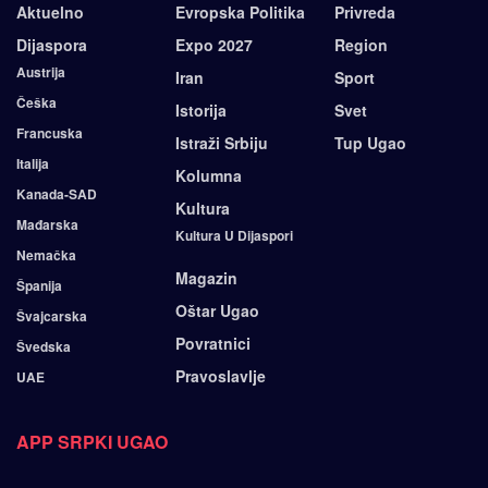
Aktuelno
Evropska Politika
Privreda
Dijaspora
Expo 2027
Region
Austrija
Iran
Sport
Češka
Istorija
Svet
Francuska
Istraži Srbiju
Tup Ugao
Italija
Kolumna
Kanada-SAD
Kultura
Mađarska
Kultura U Dijaspori
Nemačka
Magazin
Španija
Oštar Ugao
Švajcarska
Povratnici
Švedska
Pravoslavlje
UAE
APP SRPKI UGAO