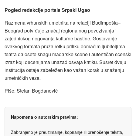
Pogled redakcije portala Srpski Ugao
Razmena vrhunskih umetnika na relaciji Budimpešta–
Beograd potvrđuje značaj regionalnog povezivanja i
zajedničkog negovanja kulturne baštine. Gostovanje
ovakvog formata pruža retku priliku domaćim ljubiteljima
teatra da osete snagu mađarske scene i autentičan scenski
izraz koji decenijama unazad osvaja kritiku. Susret dveju
institucija ostaje zabeležen kao važan korak u snaženju
umetničkih veza.
Piše: Stefan Bogdanović
Napomena o autorskim pravima:
Zabranjeno je preuzimanje, kopiranje ili prenošenje teksta,