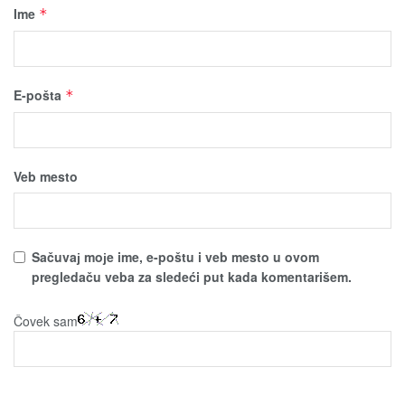
Ime
*
E-pošta
*
Veb mesto
Sačuvaј moјe ime, e-poštu i veb mesto u ovom
pregledaču veba za sledeći put kada komentarišem.
Čovek sam