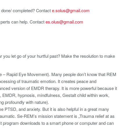
ite done/ completed? Contact
e.solus@gmail.com
perts can help. Contact
es.olus@gmail.com
r you let go of your hurtful past? Make the resolution to make
ve – Rapid Eye Movement). Many people don’t know that REM
rocessing of traumatic emotion. It creates peace and
nced version of EMDR therapy. It is more powerful because it
s, EMDR, hypnosis, mindfulness, Gestalt child within work,
g profoundly with nature).
 PTSD, and anxiety. But it is also helpful in a great many
traumatic. Se-REM’s mission statement is „Trauma relief at as
rofit program downloads to a smart phone or computer and can