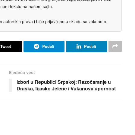
nalnom tekstu na našem sajtu.
autorskih prava i biće prijavljeno u skladu sa zakonom.
Tweet
Podeli
Podeli
Sledeća vest
Izbori u Republici Srpskoј: Razočaranje u
Draška, fiјasko Јelene i Vukanova upornost