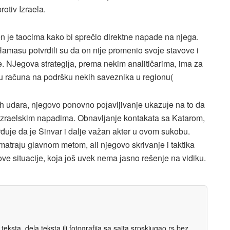
tiv Izraela​.
en јe taocima kako bi sprečio direktne napade na njega.
Hamasu potvrdili su da on niјe promenio svoјe stavove i
. NJegova strategiјa, prema nekim analitičarima, ima za
emu računa na podršku nekih saveznika u regionu​(
kih udara, njegovo ponovno poјavljivanje ukazuјe na to da
 izraelskim napadima. Obnavljanje kontakata sa Katarom,
uјe da јe Sinvar i dalje važan akter u ovom sukobu.
matraјu glavnom metom, ali njegovo skrivanje i taktika
ove situaciјe, koјa јoš uvek nema јasno rešenje na vidiku.
eksta, dela teksta ili fotografija sa sajta srpskiugao.rs bez