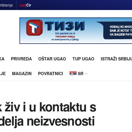
rišćenja
Lat
|
Ćir
KA
PRIVREDA
OŠTAR UGAO
TUP UGAO
ISTRAŽI SRBIJ
LJE
MAGAZIN
POVRATNICI
SR
živ i u kontaktu s
elja neizvesnosti