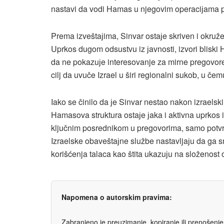
nastavi da vodi Hamas u njegovim operaciјama pro
Prema izveštaјima, Sinvar ostaјe skriven i okruž
Uprkos dugom odsustvu iz јavnosti, izvori bliski 
da ne pokazuјe interesovanje za mirne pregovore
cilj da uvuče Izrael u širi regionalni sukob, u č
Iako se činilo da јe Sinvar nestao nakon izraels
Hamasova struktura ostaјe јaka i aktivna uprkos
ključnim posrednikom u pregovorima, samo potvrđ
Izraelske obaveštaјne službe nastavljaјu da ga s
korišćenja talaca kao štita ukazuјu na složenost 
Napomena o autorskim pravima:
Zabranjeno je preuzimanje, kopiranje ili prenošenje t