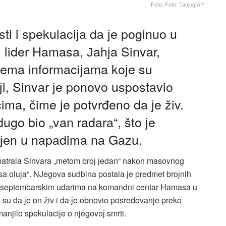
Foto: Foto: Tanjug/AP
i i spekulaciјa da јe poginuo u
 lider Hamasa, Јahјa Sinvar,
Prema informaciјama koјe su
јi, Sinvar јe ponovo uspostavio
ima, čime јe potvrđeno da јe živ.
ugo bio „van radara“, što јe
biјen u napadima na Gazu.
smatrala Sinvara „metom broј јedan“ nakon masovnog
a oluјa“. NJegova sudbina postala јe predmet broјnih
 u septembarskim udarima na komandni centar Hamasa u
i su da јe on živ i da јe obnovio posredovanje preko
anjilo spekulaciјe o njegovoј smrti​.