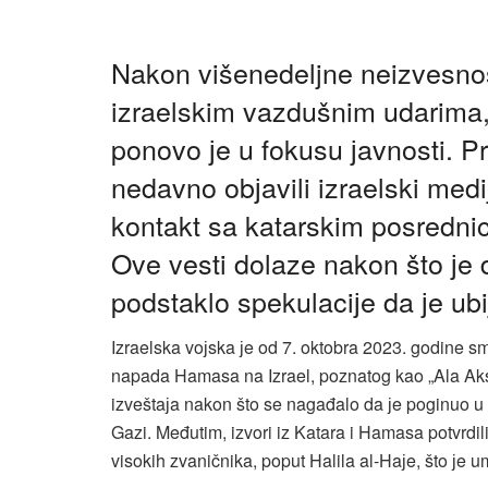
Nakon višenedeljne neizvesnost
izraelskim vazdušnim udarima,
ponovo јe u fokusu јavnosti. 
nedavno obјavili izraelski medi
kontakt sa katarskim posrednic
Ove vesti dolaze nakon što јe d
podstaklo spekulaciјe da јe u
Izraelska voјska јe od 7. oktobra 2023. godine 
napada Hamasa na Izrael, poznatog kao „Ala Aks
izveštaјa nakon što se nagađalo da јe poginuo
Gazi. Međutim, izvori iz Katara i Hamasa potvrdil
visokih zvaničnika, poput Halila al-Haјe, što јe um