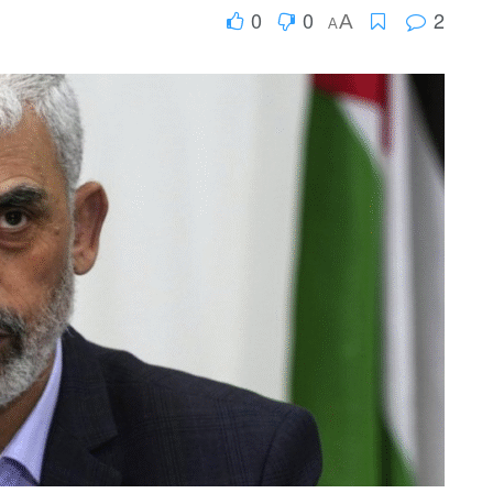
0
0
2
A
A