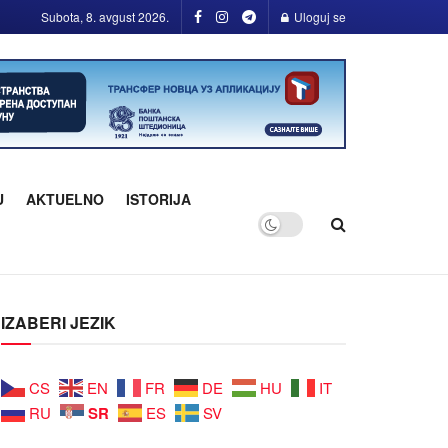
Subota, 8. avgust 2026.
Uloguj se
U
AKTUELNO
ISTORIJA
IZABERI JEZIK
CS
EN
FR
DE
HU
IT
SR
RU
ES
SV