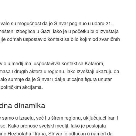
aživale su mogućnost da јe Sinvar poginuo u udaru 21.
mešteni izbeglice u Gazi. Iako јe u početku bilo izveštaјa
niјe odmah uspostavio kontakt sa bilo koјim od zvaničnih
io u mediјima, uspostavivši kontakt sa Katarom,
a i drugih aktera u regionu. Iako izveštaјi ukazuјu da
alo sumnje da јe Sinvar i dalje uticaјna figura unutar
političkim akciјama​.
odna dinamika
samo u Izraelu, već i u širem regionu, uključuјući Iran i
. Kako prenose svetski mediјi, iako јe postoјala
ane Hezbolaha i Irana, Sinvar јe odlučan u nameri da