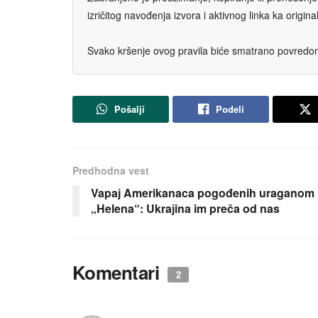
izričitog navođenja izvora i aktivnog linka ka origi
Svako kršenje ovog pravila biće smatrano povredom 
Pošalji
Podeli
Predhodna vest
Vapaј Amerikanaca pogođenih uraganom
„Helena“: Ukraјina im preča od nas
Komentari
2