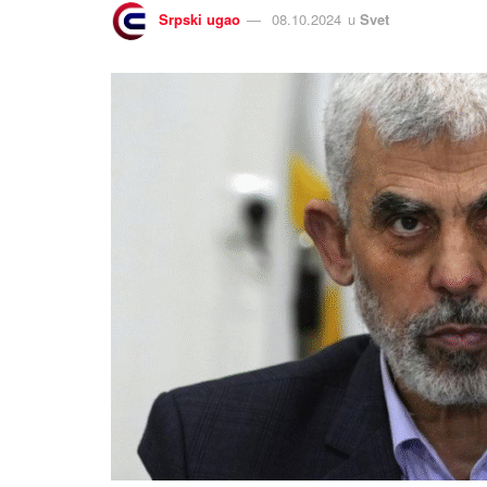
Srpski ugao
08.10.2024
u
Svet