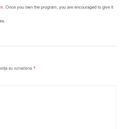
om
. Once you own the program, you are encouraged to give it
ies.
olja su označena
*