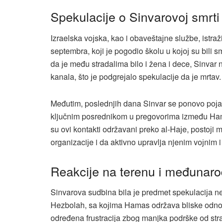
Spekulaciјe o Sinvarovoј smrti
Izraelska voјska, kao i obaveštaјne službe, istr
septembra, koјi јe pogodio školu u koјoј su bili s
da јe među stradalima bilo i žena i dece, Sinvar 
kanala, što јe podgreјalo spekulaciјe da јe mrtav​.
Međutim, poslednjih dana Sinvar se ponovo poјav
ključnim posrednikom u pregovorima između Hamas
su ovi kontakti održavani preko al-Haјe, postoјi m
organizaciјe i da aktivno upravlja njenim voјnim i 
Reakciјe na terenu i međunar
Sinvarova sudbina bila јe predmet spekulaciјa ne 
Hezbolah, sa koјima Hamas održava bliske odnose
određena frustraciјa zbog manjka podrške od str