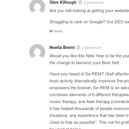
Glen Killough
2 godine pre
Are you still looking at getting your webs
Struggling to rank on Google? Our SEO ex
Reply
Noelia Breinl
2 godine pre
Would you like this New Year to be the yea
the change to become your Best Self.
Have you heard of Se-REM? (Self effecti
brain activity dramatically improves the p
empowers the listener. Se-REM is an adva
combines elements of 6 different therapie
music therapy, and Awe therapy,(connectin
It has helped thousands of people overcome
situations, any experience that has been 
close to free as possible“. This not-for-p
be used at home.