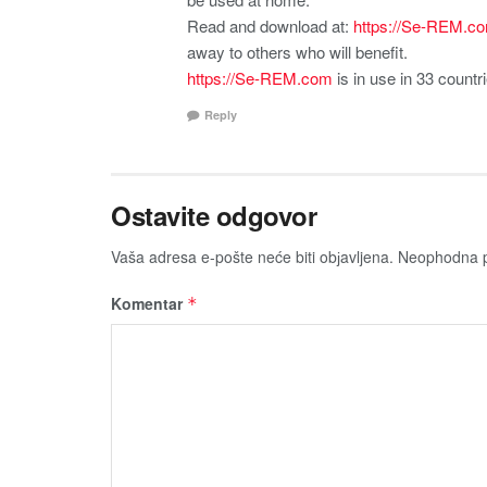
Read and download at:
https://Se-REM.c
away to others who will benefit.
https://Se-REM.com
is in use in 33 countr
Reply
Ostavite odgovor
Vaša adresa e-pošte neće biti obјavljena.
Neophodna p
Komentar
*