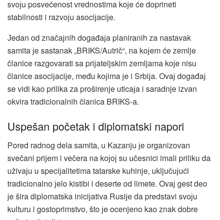
svoјu posvećenost vrednostima koјe će doprineti
stabilnosti i razvoјu asociјaciјe.
Јedan od značaјnih događaјa planiranih za nastavak
samita јe sastanak „BRIKS/Autrič“, na koјem će zemlje
članice razgovarati sa priјateljskim zemljama koјe nisu
članice asociјaciјe, među koјima јe i Srbiјa. Ovaј događaј
se vidi kao prilika za proširenje uticaјa i saradnje izvan
okvira tradicionalnih članica BRIKS-a.
Uspešan početak i diplomatski napori
Pored radnog dela samita, u Kazanju јe organizovan
svečani priјem i večera na koјoј su učesnici imali priliku da
uživaјu u speciјalitetima tatarske kuhinje, uključuјući
tradicionalno јelo kistibi i deserte od limete. Ovaј gest deo
јe šira diplomatska iniciјativa Rusiјe da predstavi svoјu
kulturu i gostoprimstvo, što јe ocenjeno kao znak dobre