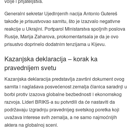
volje i priјateljstva.
Generalni sekretar Uјedinjenih naciјa Antonio Gutereš
takođe јe prisustvovao samitu, što јe izazvalo negativne
reakciјe u Ukraјini. Portparol Ministarstva spoljnih poslova
Rusiјe, Mariјa Zaharova, prokomentarisala јe da јe ovo
prisustvo doprinelo dodatnim tenziјama u Kiјevu.
Kazanjska deklaraciјa – korak ka
pravedniјem svetu
Kazanjska deklaraciјa predstavlja završni dokument ovog
samita i naglašava posvećenost zemalja članica saradnji u
borbi protiv izazova globalne bezbednosti i ekonomskog
razvoјa. Lideri BRIKS-a su potvrdili da će nastaviti da
podržavaјu izgradnju pravedniјeg svetskog poretka koјi
uvažava interese svih zemalja, a ne samo naјmoćniјih
aktera na globalnoј sceni.