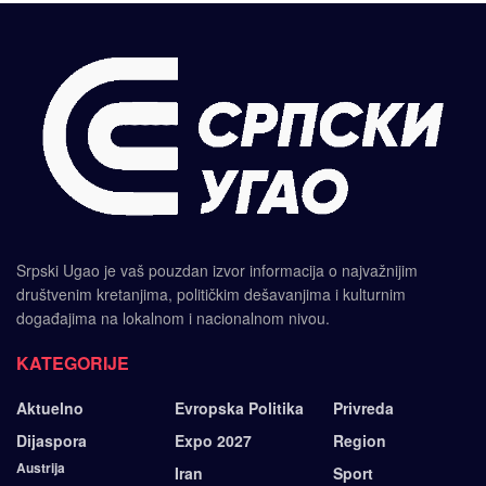
Srpski Ugao je vaš pouzdan izvor informacija o najvažnijim
društvenim kretanjima, političkim dešavanjima i kulturnim
događajima na lokalnom i nacionalnom nivou.
KATEGORIJE
Aktuelno
Evropska Politika
Privreda
Dijaspora
Expo 2027
Region
Austrija
Iran
Sport