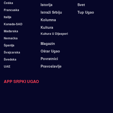
Češka
Istorija
Svet
Francuska
Istraži Srbiju
Tup Ugao
Italija
Kolumna
Kanada-SAD
Kultura
Mađarska
Kultura U Dijaspori
Nemačka
Magazin
Španija
Oštar Ugao
Švajcarska
Povratnici
Švedska
Pravoslavlje
UAE
APP SRPKI UGAO