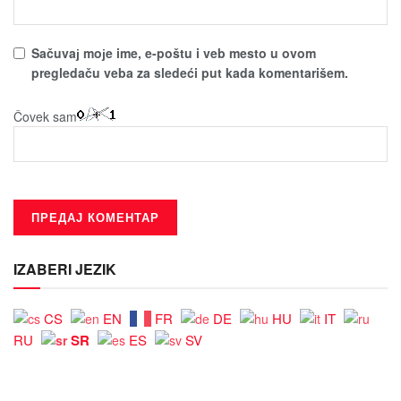
Sačuvaј moјe ime, e-poštu i veb mesto u ovom
pregledaču veba za sledeći put kada komentarišem.
Čovek sam
IZABERI JEZIK
CS
EN
FR
DE
HU
IT
SR
RU
ES
SV