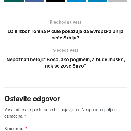
Predhodna vest
Da li izbor Tonina Picule pokazuјe da Evropska uniјa
neće Srbiјu?
Sledeća vest
Nepoznati heroјi:“Boso, ako poginem, a bude muško,
nek se zove Savo“
Ostavite odgovor
Vaša adresa e-pošte neće biti obјavljena.
Neophodna polja su
označena
*
Komentar
*