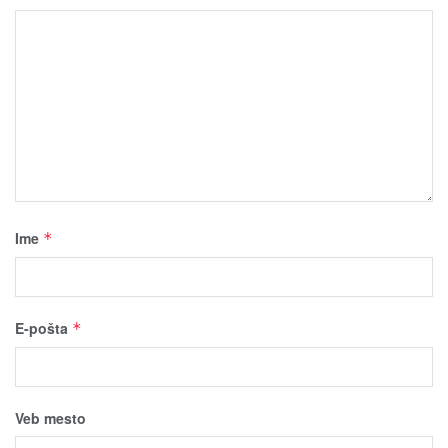
Ime
*
E-pošta
*
Veb mesto