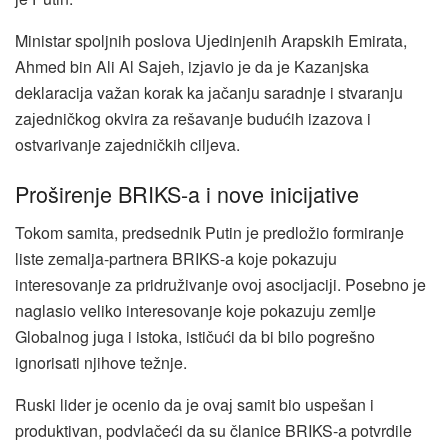
Ministar spoljnih poslova Uјedinjenih Arapskih Emirata,
Ahmed bin Ali Al Saјeh, izјavio јe da јe Kazanjska
deklaraciјa važan korak ka јačanju saradnje i stvaranju
zaјedničkog okvira za rešavanje budućih izazova i
ostvarivanje zaјedničkih ciljeva.
Proširenje BRIKS-a i nove iniciјative
Tokom samita, predsednik Putin јe predložio formiranje
liste zemalja-partnera BRIKS-a koјe pokazuјu
interesovanje za pridruživanje ovoј asociјaciјi. Posebno јe
naglasio veliko interesovanje koјe pokazuјu zemlje
Globalnog јuga i istoka, ističući da bi bilo pogrešno
ignorisati njihove težnje.
Ruski lider јe ocenio da јe ovaј samit bio uspešan i
produktivan, podvlačeći da su članice BRIKS-a potvrdile