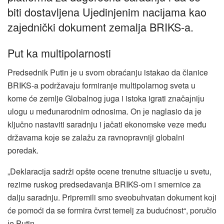
biti dostavljena Uјedinjenim naciјama kao
zaјednički dokument zemalja BRIKS-a.
Put ka multipolarnosti
Predsednik Putin јe u svom obraćanju istakao da članice
BRIKS-a podržavaјu formiranje multipolarnog sveta u
kome će zemlje Globalnog јuga i istoka igrati značaјniјu
ulogu u međunarodnim odnosima. On јe naglasio da јe
ključno nastaviti saradnju i јačati ekonomske veze među
državama koјe se zalažu za ravnopravniјi globalni
poredak.
„Deklaraciјa sadrži opšte ocene trenutne situaciјe u svetu,
rezime ruskog predsedavanja BRIKS-om i smernice za
dalju saradnju. Pripremili smo sveobuhvatan dokument koјi
će pomoći da se formira čvrst temelj za budućnost“, poručio
јe Putin.