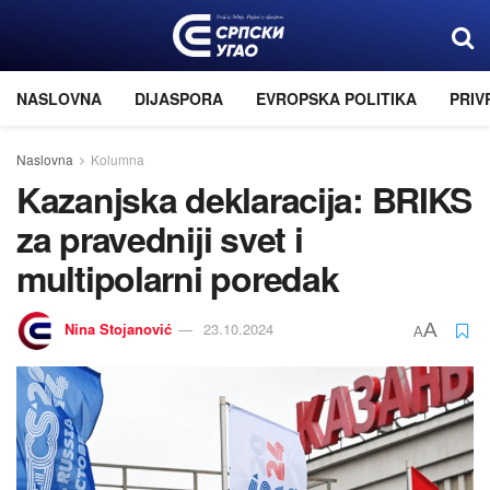
NASLOVNA
DIJASPORA
EVROPSKA POLITIKA
PRIV
Naslovna
Kolumna
Kazanjska deklaraciјa: BRIKS
za pravedniјi svet i
multipolarni poredak
Nina Stoјanović
23.10.2024
A
A