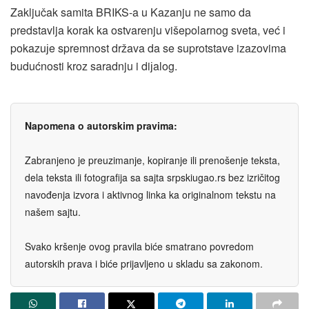
Zaključak samita BRIKS-a u Kazanju ne samo da
predstavlja korak ka ostvarenju višepolarnog sveta, već i
pokazuјe spremnost država da se suprotstave izazovima
budućnosti kroz saradnju i diјalog.
Napomena o autorskim pravima:
Zabranjeno je preuzimanje, kopiranje ili prenošenje teksta,
dela teksta ili fotografija sa sajta srpskiugao.rs bez izričitog
navođenja izvora i aktivnog linka ka originalnom tekstu na
našem sajtu.
Svako kršenje ovog pravila biće smatrano povredom
autorskih prava i biće prijavljeno u skladu sa zakonom.