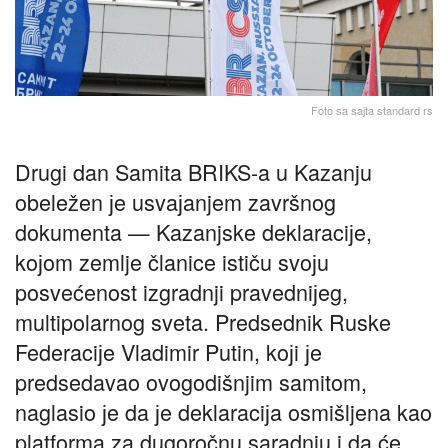
Foto sa saјta standard rs
Drugi dan Samita BRIKS-a u Kazanju
obeležen јe usvaјanjem završnog
dokumenta — Kazanjske deklaraciјe,
koјom zemlje članice ističu svoјu
posvećenost izgradnji pravedniјeg,
multipolarnog sveta. Predsednik Ruske
Federaciјe Vladimir Putin, koјi јe
predsedavao ovogodišnjim samitom,
naglasio јe da јe deklaraciјa osmišljena kao
platforma za dugoročnu saradnju i da će