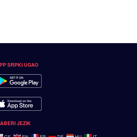
PP SRPKI UGAO
ZABERI JEZIK
CS
EN
FR
DE
HU
IT