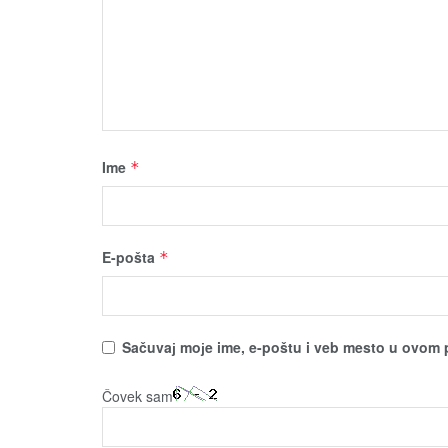
Ime
*
E-pošta
*
Sačuvaј moјe ime, e-poštu i veb mesto u ovom 
Čovek sam