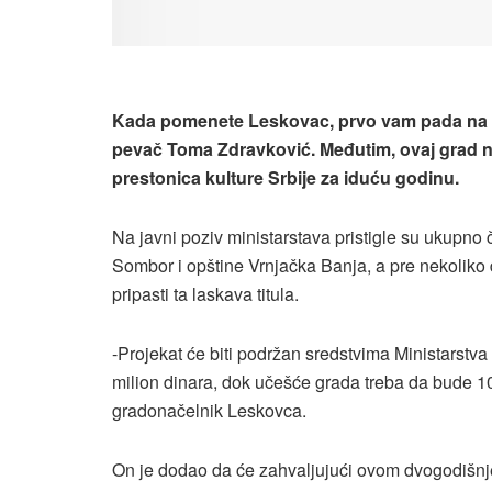
Kada pomenete Leskovac, prvo vam pada na pame
pevač Toma Zdravković. Međutim, ovaj grad na
prestonica kulture Srbije za iduću godinu.
Na javni poziv ministarstava pristigle su ukupno č
Sombor i opštine Vrnjačka Banja, a pre nekolik
pripasti ta laskava titula.
-Projekat će biti podržan sredstvima Ministarstv
milion dinara, dok učešće grada treba da bude 10
gradonačelnik Leskovca.
On je dodao da će zahvaljujući ovom dvogodišnjem