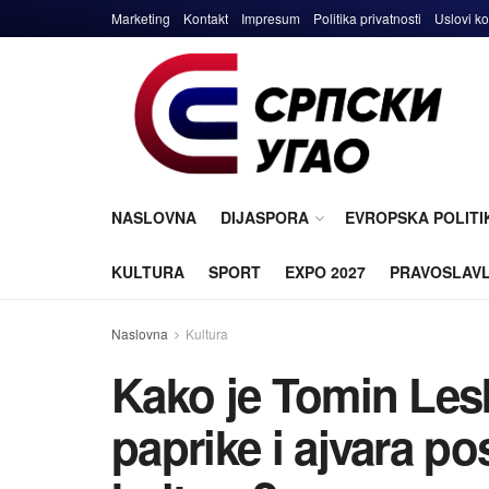
Marketing
Kontakt
Impresum
Politika privatnosti
Uslovi ko
NASLOVNA
DIJASPORA
EVROPSKA POLITI
KULTURA
SPORT
EXPO 2027
PRAVOSLAV
Naslovna
Kultura
Kako je Tomin Lesk
paprike i ajvara p