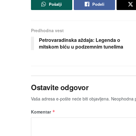
Pošalji
Podeli
Predhodna vest
Petrovaradinska aždaja: Legenda o
mitskom biću u podzemnim tunelima
Ostavite odgovor
Vaša adresa e-pošte neće biti obјavljena.
Neophodna p
Komentar
*