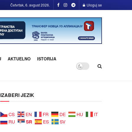
Četvrtak, 6. avgust 2026.
Uloguj se
U
AKTUELNO
ISTORIJA
IZABERI JEZIK
CS
EN
FR
DE
HU
IT
SR
RU
ES
SV