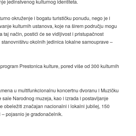
nje jedinstvenog kulturnog identiteta.
rno okruženje i bogatu turističku ponudu, nego je i
ovanje kulturnih ustanova, koje na širem području mogu
aj način, postići će se vidljivost i pristupačnost
 i stanovništvu okolnih jedinica lokalne samouprave –
 program Prestonica kulture, pored više od 300 kulturnih
amena u multifunkcionalnu koncertnu dvoranu i Muzičku
e sale Narodnog muzeja, kao i izrada i postavljanje
obeležiti značajan nacionalni i lokalni jubilej, 150
– pojasnio je gradonačelnik.