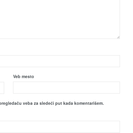
Veb mesto
pregledaču veba za sledeći put kada komentarišem.