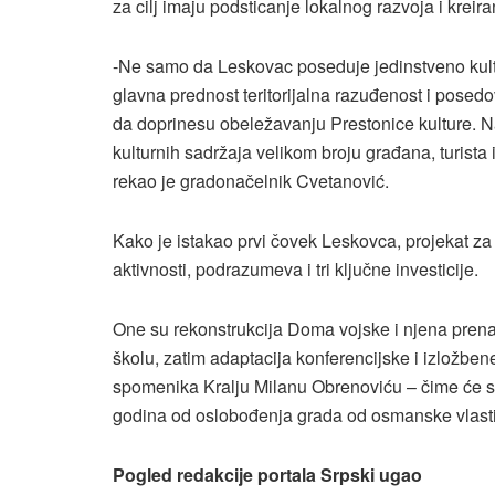
za cilj imaju podsticanje lokalnog razvoja i kreira
-Ne samo da Leskovac poseduje jedinstveno kultu
glavna prednost teritorijalna razuđenost i posed
da doprinesu obeležavanju Prestonice kulture. Na t
kulturnih sadržaja velikom broju građana, turista
rekao je gradonačelnik Cvetanović.
Kako je istakao prvi čovek Leskovca, projekat za
aktivnosti, podrazumeva i tri ključne investicije.
One su rekonstrukcija Doma vojske i njena pren
školu, zatim adaptacija konferencijske i izložben
spomenika Kralju Milanu Obrenoviću – čime će se 
godina od oslobođenja grada od osmanske vlasti 
Pogled redakcije portala Srpski ugao