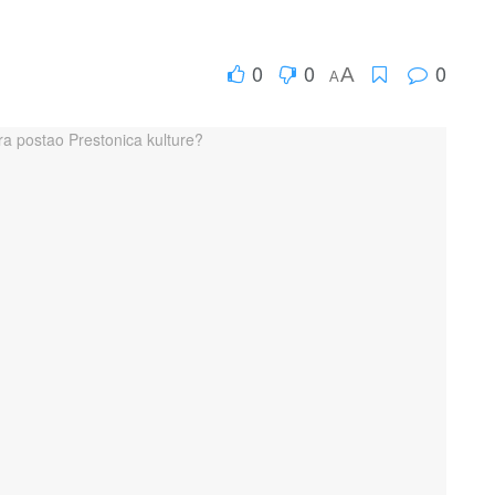
0
0
0
A
A