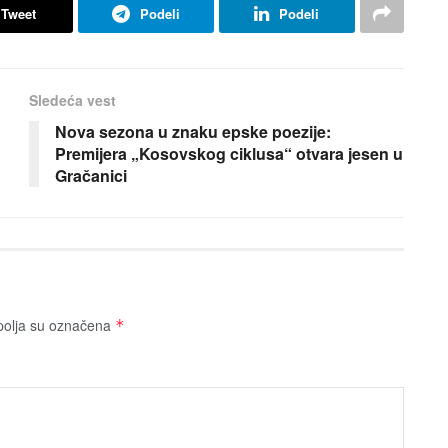
Tweet
Podeli
Podeli
Sledeća vest
Nova sezona u znaku epske poezije:
Premijera „Kosovskog ciklusa“ otvara jesen u
Gračanici
olja su označena
*