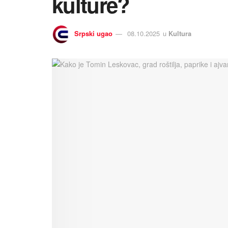
kulture?
Srpski ugao
08.10.2025
u
Kultura