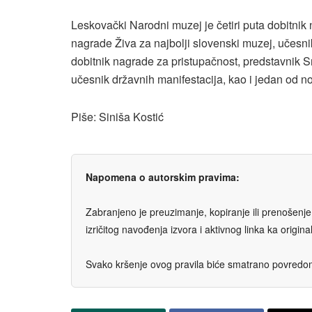
Leskovački Narodni muzej je četiri puta dobitnik 
nagrade Živa za najbolji slovenski muzej, učesn
dobitnik nagrade za pristupačnost, predstavnik 
učesnik državnih manifestacija, kao i jedan od no
Piše: Siniša Kostić
Napomena o autorskim pravima:
Zabranjeno je preuzimanje, kopiranje ili prenošenje t
izričitog navođenja izvora i aktivnog linka ka origi
Svako kršenje ovog pravila biće smatrano povredom 