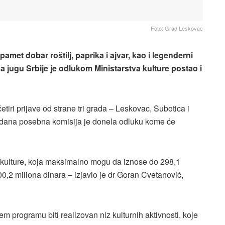
Foto: Grad Leskovac
t dobar roštilj, paprika i ajvar, kao i legenderni
 jugu Srbije je odlukom Ministarstva kulture postao i
etiri prijave od strane tri grada – Leskovac, Subotica i
o dana posebna komisija je donela odluku kome će
a kulture, koja maksimalno mogu da iznose do 298,1
0,2 miliona dinara – izjavio je dr Goran Cvetanović,
 programu biti realizovan niz kulturnih aktivnosti, koje