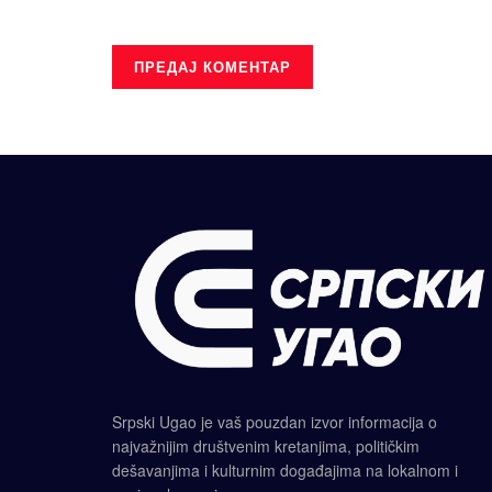
Srpski Ugao je vaš pouzdan izvor informacija o
najvažnijim društvenim kretanjima, političkim
dešavanjima i kulturnim događajima na lokalnom i