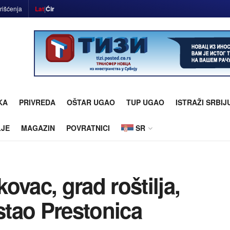
rišćenja
Lat
|
Ćir
KA
PRIVREDA
OŠTAR UGAO
TUP UGAO
ISTRAŽI SRBIJ
LJE
MAGAZIN
POVRATNICI
SR
ovac, grad roštilja,
ostao Prestonica