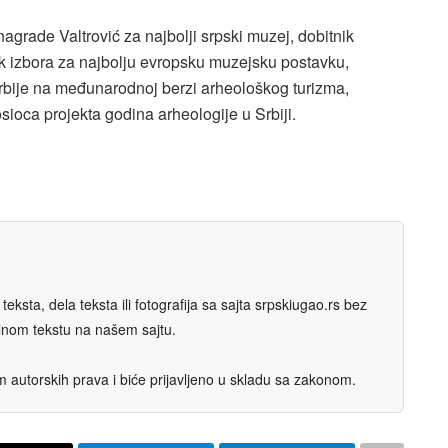
nagrade Valtrović za najbolji srpski muzej, dobitnik
ik izbora za najbolju evropsku muzejsku postavku,
Srbije na međunarodnoj berzi arheološkog turizma,
sioca projekta godina arheologije u Srbiji.
eksta, dela teksta ili fotografija sa sajta srpskiugao.rs bez
nalnom tekstu na našem sajtu.
autorskih prava i biće prijavljeno u skladu sa zakonom.