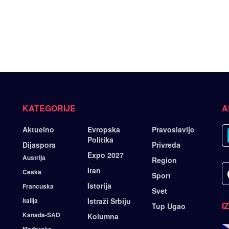
KATEGORIJE
A
Aktuelno
Evropska
Pravoslavlje
Politika
Dijaspora
Privreda
Expo 2027
Austrija
Region
Iran
Češka
Sport
Istorija
Francuska
Svet
Italija
Istraži Srbiju
I
Tup Ugao
Kanada-SAD
Kolumna
Mađarska