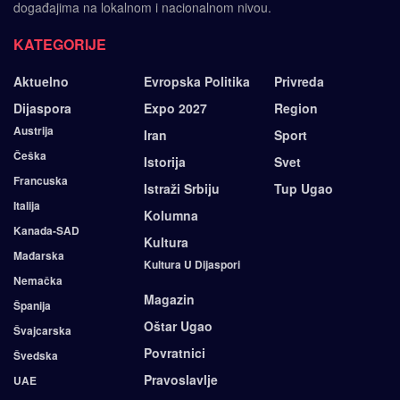
događajima na lokalnom i nacionalnom nivou.
KATEGORIJE
Aktuelno
Evropska Politika
Privreda
Dijaspora
Expo 2027
Region
Austrija
Iran
Sport
Češka
Istorija
Svet
Francuska
Istraži Srbiju
Tup Ugao
Italija
Kolumna
Kanada-SAD
Kultura
Mađarska
Kultura U Dijaspori
Nemačka
Magazin
Španija
Oštar Ugao
Švajcarska
Povratnici
Švedska
Pravoslavlje
UAE