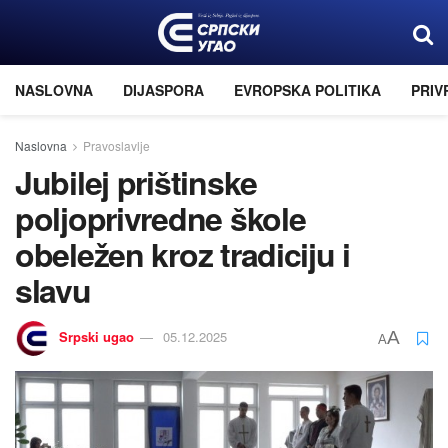
NASLOVNA
DIJASPORA
EVROPSKA POLITIKA
PRIV
Naslovna
Pravoslavlje
Jubilej prištinske
poljoprivredne škole
obeležen kroz tradiciju i
slavu
Srpski ugao
05.12.2025
A
A