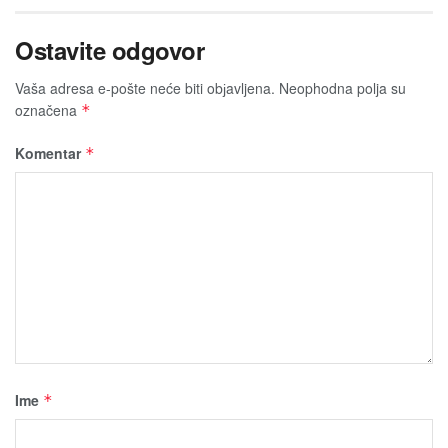
Ostavite odgovor
Vaša adresa e-pošte neće biti obјavljena.
Neophodna polja su
označena
*
Komentar
*
Ime
*