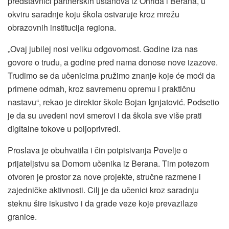
predstavnici partnerskih ustanova iz Ohrida i Berana, u
okviru saradnje koju škola ostvaruje kroz mrežu
obrazovnih institucija regiona.
„Ovaj jubilej nosi veliku odgovornost. Godine iza nas
govore o trudu, a godine pred nama donose nove izazove.
Trudimo se da učenicima pružimo znanje koje će moći da
primene odmah, kroz savremenu opremu i praktičnu
nastavu“, rekao je direktor škole Bojan Ignjatović. Podsetio
je da su uvedeni novi smerovi i da škola sve više prati
digitalne tokove u poljoprivredi.
Proslava je obuhvatila i čin potpisivanja Povelje o
prijateljstvu sa Domom učenika iz Berana. Tim potezom
otvoren je prostor za nove projekte, stručne razmene i
zajedničke aktivnosti. Cilj je da učenici kroz saradnju
steknu šire iskustvo i da grade veze koje prevazilaze
granice.