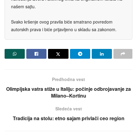
našem sajtu.
Svako kršenje ovog pravila biće smatrano povredom
autorskih prava i biće prijavljeno u skladu sa zakonom.
Predhodna vest
Olimpijska vatra stiže u Italiju: počinje odbrojavanje za
Milano–Kortinu
Sledeća vest
Tradicija na stolu: etno sajam privlači ceo region