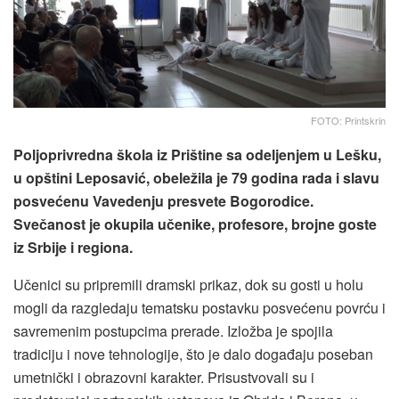
FOTO: Printskrin
Poljoprivredna škola iz Prištine sa odeljenjem u Lešku,
u opštini Leposavić, obeležila je 79 godina rada i slavu
posvećenu Vavedenju presvete Bogorodice.
Svečanost je okupila učenike, profesore, brojne goste
iz Srbije i regiona.
Učenici su pripremili dramski prikaz, dok su gosti u holu
mogli da razgledaju tematsku postavku posvećenu povrću i
savremenim postupcima prerade. Izložba je spojila
tradiciju i nove tehnologije, što je dalo događaju poseban
umetnički i obrazovni karakter. Prisustvovali su i