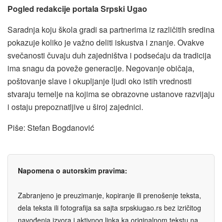
Pogled redakcije portala Srpski Ugao
Saradnja koju škola gradi sa partnerima iz različitih sredina
pokazuje koliko je važno deliti iskustva i znanje. Ovakve
svečanosti čuvaju duh zajedništva i podsećaju da tradicija
ima snagu da poveže generacije. Negovanje običaja,
poštovanje slave i okupljanje ljudi oko istih vrednosti
stvaraju temelje na kojima se obrazovne ustanove razvijaju
i ostaju prepoznatljive u široj zajednici.
Piše: Stefan Bogdanović
Napomena o autorskim pravima:
Zabranjeno je preuzimanje, kopiranje ili prenošenje teksta,
dela teksta ili fotografija sa sajta srpskiugao.rs bez izričitog
navođenja izvora i aktivnog linka ka originalnom tekstu na