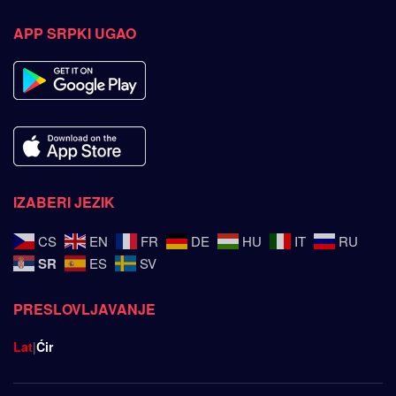
APP SRPKI UGAO
IZABERI JEZIK
CS
EN
FR
DE
HU
IT
RU
SR
ES
SV
PRESLOVLJAVANJE
Lat
|
Ćir