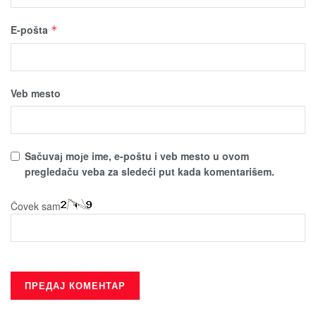
E-pošta
*
Veb mesto
Sačuvaј moјe ime, e-poštu i veb mesto u ovom
pregledaču veba za sledeći put kada komentarišem.
Čovek sam