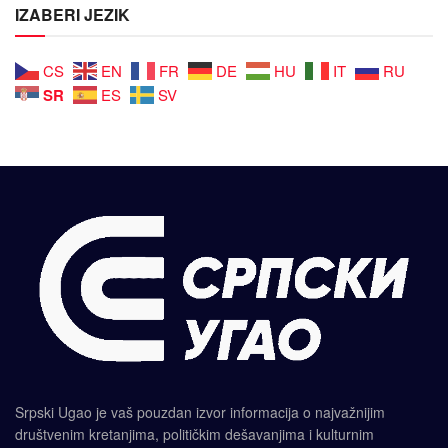
IZABERI JEZIK
CS
EN
FR
DE
HU
IT
RU
SR
ES
SV
Srpski Ugao je vaš pouzdan izvor informacija o najvažnijim
društvenim kretanjima, političkim dešavanjima i kulturnim