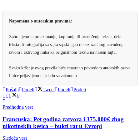
Napomena o autorskim pravima:
Zabranjeno je preuzimanje, kopiranje ili prenošenje teksta, dela
teksta ili fotografija sa sajta srpskiugao.rs bez izričitog navođenja
izvora i aktivnog linka ka originalnom tekstu na našem sajtu.
Svako kršenje ovog pravila biće smatrano povredom autorskih prava
i biće prijavljeno u skladu sa zakonom.
Pošalji
Podeli
Tweet
Podeli
Podeli
Predhodna vest
Francuska: Pet godina zatvora i 375.000€ zbog
nikotinskih kesica – bukti rat u Evropi
Sledeća vest