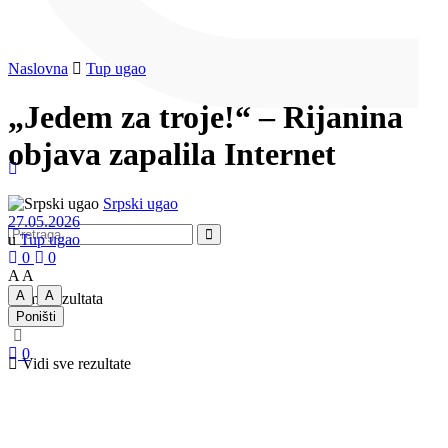
Naslovna
Tup ugao
„Jedem za troje!“ – Rijanina
objava zapalila Internet
Srpski ugao
27.05.2026
u
Tup ugao
0
0
A
A
A
A
Nema rezultata
Poništi
0
Vidi sve rezultate