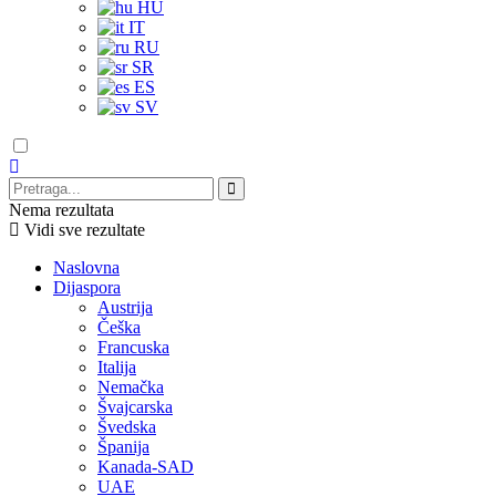
HU
IT
RU
SR
ES
SV
Nema rezultata
Vidi sve rezultate
Naslovna
Dijaspora
Austrija
Češka
Francuska
Italija
Nemačka
Švajcarska
Švedska
Španija
Kanada-SAD
UAE