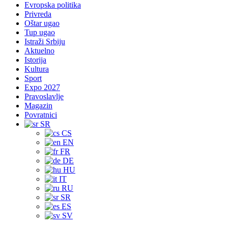
Evropska politika
Privreda
Oštar ugao
Tup ugao
Istraži Srbiju
Aktuelno
Istorija
Kultura
Sport
Expo 2027
Pravoslavlje
Magazin
Povratnici
SR
CS
EN
FR
DE
HU
IT
RU
SR
ES
SV