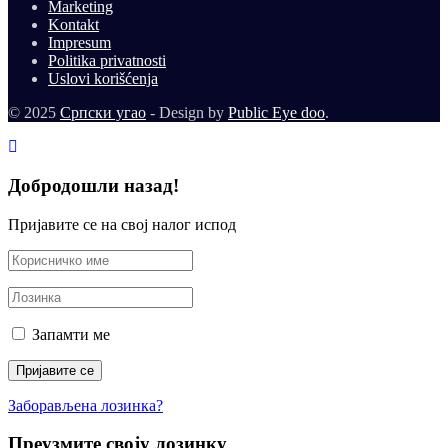
Marketing
Kontakt
Impresum
Politika privatnosti
Uslovi korišćenja
© 2025
Српски угао
- Design by
Public Eye doo
.
Добродошли назад!
Пријавите се на свој налог испод
Запамти ме
Заборављена лозинка?
Преузмите своју лозинку