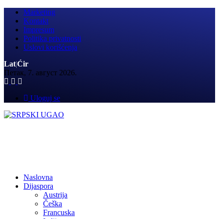
Marketing
Kontakt
Impresum
Politika privatnosti
Uslovi korišćenja
Lat
|
Ćir
Петак, 7. август 2026.
Uloguj se
Naslovna
Dijaspora
Austrija
Češka
Francuska