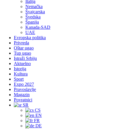
Italija
Nemačka
Švajcarska
Švedska
Španija
Kanada-SAD
UAE
Evropska politika
Privreda
Oštar ugao
Tup ugao
Istraži Srbiju
Aktuelno
Istorija
Kultura
Sport
Expo 2027
Pravoslavlje
Magazin
Povratnici
SR
CS
EN
FR
DE