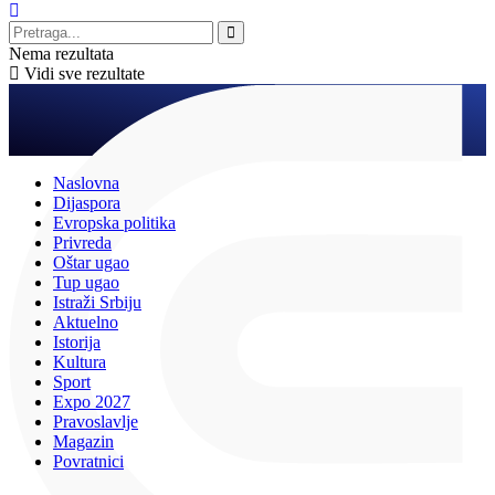
Nema rezultata
Vidi sve rezultate
Naslovna
Dijaspora
Evropska politika
Privreda
Oštar ugao
Tup ugao
Istraži Srbiju
Aktuelno
Istorija
Kultura
Sport
Expo 2027
Pravoslavlje
Magazin
Povratnici