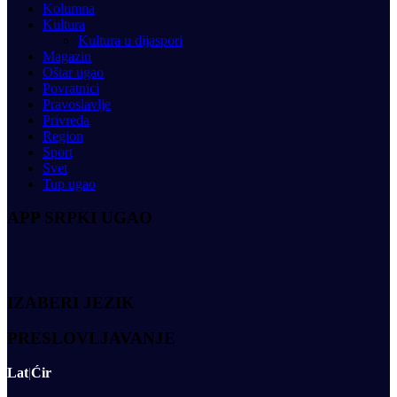
Kolumna
Kultura
Kultura u dijaspori
Magazin
Oštar ugao
Povratnici
Pravoslavlje
Privreda
Region
Sport
Svet
Tup ugao
APP SRPKI UGAO
IZABERI JEZIK
PRESLOVLJAVANJE
Lat
|
Ćir