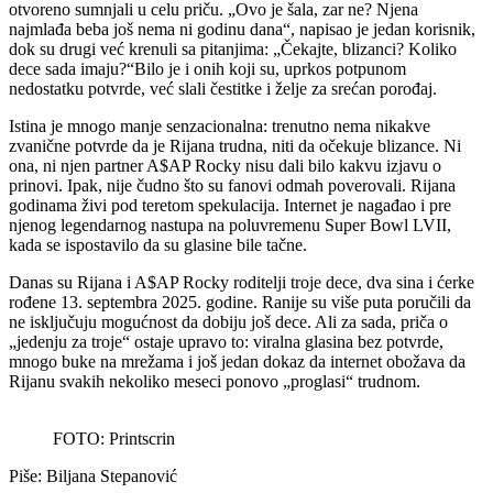
otvoreno sumnjali u celu priču. „Ovo je šala, zar ne? Njena
najmlađa beba još nema ni godinu dana“, napisao je jedan korisnik,
dok su drugi već krenuli sa pitanjima: „Čekajte, blizanci? Koliko
dece sada imaju?“Bilo je i onih koji su, uprkos potpunom
nedostatku potvrde, već slali čestitke i želje za srećan porođaj.
Istina je mnogo manje senzacionalna: trenutno nema nikakve
zvanične potvrde da je Rijana trudna, niti da očekuje blizance. Ni
ona, ni njen partner A$AP Rocky nisu dali bilo kakvu izjavu o
prinovi. Ipak, nije čudno što su fanovi odmah poverovali. Rijana
godinama živi pod teretom spekulacija. Internet je nagađao i pre
njenog legendarnog nastupa na poluvremenu Super Bowl LVII,
kada se ispostavilo da su glasine bile tačne.
Danas su Rijana i A$AP Rocky roditelji troje dece, dva sina i ćerke
rođene 13. septembra 2025. godine. Ranije su više puta poručili da
ne isključuju mogućnost da dobiju još dece. Ali za sada, priča o
„jedenju za troje“ ostaje upravo to: viralna glasina bez potvrde,
mnogo buke na mrežama i još jedan dokaz da internet obožava da
Rijanu svakih nekoliko meseci ponovo „proglasi“ trudnom.
FOTO: Printscrin
Piše: Biljana Stepanović