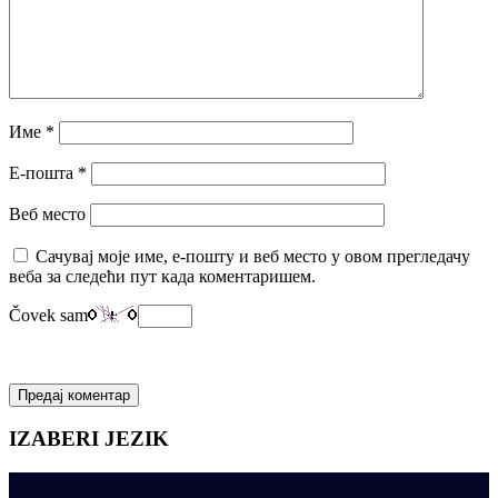
Име
*
Е-пошта
*
Веб место
Сачувај моје име, е-пошту и веб место у овом прегледачу
веба за следећи пут када коментаришем.
Čovek sam
IZABERI JEZIK