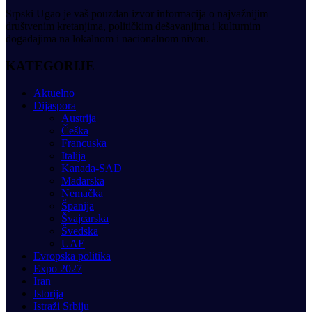
Srpski Ugao je vaš pouzdan izvor informacija o najvažnijim
društvenim kretanjima, političkim dešavanjima i kulturnim
događajima na lokalnom i nacionalnom nivou.
KATEGORIJE
Aktuelno
Dijaspora
Austrija
Češka
Francuska
Italija
Kanada-SAD
Mađarska
Nemačka
Španija
Švajcarska
Švedska
UAE
Evropska politika
Expo 2027
Iran
Istorija
Istraži Srbiju