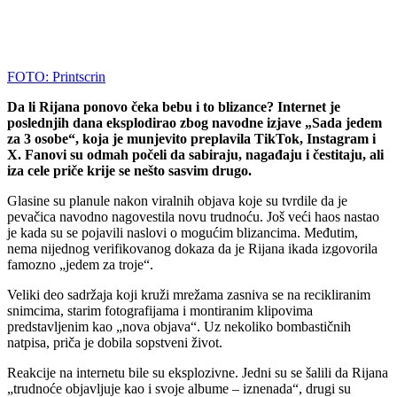
FOTO: Printscrin
Da li Rijana ponovo čeka bebu i to blizance? Internet je
poslednjih dana eksplodirao zbog navodne izjave „Sada jedem
za 3 osobe“, koja je munjevito preplavila TikTok, Instagram i
X. Fanovi su odmah počeli da sabiraju, nagađaju i čestitaju, ali
iza cele priče krije se nešto sasvim drugo.
Glasine su planule nakon viralnih objava koje su tvrdile da je
pevačica navodno nagovestila novu trudnoću. Još veći haos nastao
je kada su se pojavili naslovi o mogućim blizancima. Međutim,
nema nijednog verifikovanog dokaza da je Rijana ikada izgovorila
famozno „jedem za troje“.
Veliki deo sadržaja koji kruži mrežama zasniva se na recikliranim
snimcima, starim fotografijama i montiranim klipovima
predstavljenim kao „nova objava“. Uz nekoliko bombastičnih
natpisa, priča je dobila sopstveni život.
Reakcije na internetu bile su eksplozivne. Jedni su se šalili da Rijana
„trudnoće objavljuje kao i svoje albume – iznenada“, drugi su