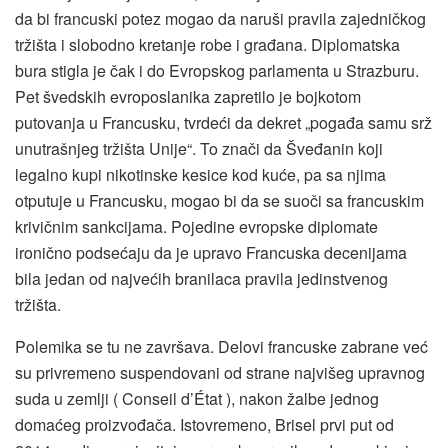
da bi francuski potez mogao da naruši pravila zajedničkog
tržišta i slobodno kretanje robe i građana. Diplomatska
bura stigla je čak i do Evropskog parlamenta u Strazburu.
Pet švedskih evroposlanika zapretilo je bojkotom
putovanja u Francusku, tvrdeći da dekret „pogađa samu srž
unutrašnjeg tržišta Unije“. To znači da Šveđanin koji
legalno kupi nikotinske kesice kod kuće, pa sa njima
otputuje u Francusku, mogao bi da se suoči sa francuskim
krivičnim sankcijama. Pojedine evropske diplomate
ironično podsećaju da je upravo Francuska decenijama
bila jedan od najvećih branilaca pravila jedinstvenog
tržišta.
Polemika se tu ne završava. Delovi francuske zabrane već
su privremeno suspendovani od strane najvišeg upravnog
suda u zemlji ( Conseil d’État ), nakon žalbe jednog
domaćeg proizvođača. Istovremeno, Brisel prvi put od