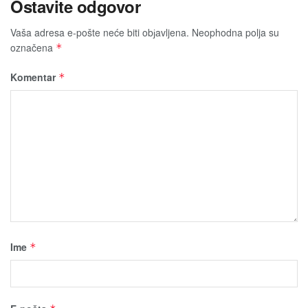
Ostavite odgovor
Vaša adresa e-pošte neće biti obјavljena.
Neophodna polja su
označena
*
Komentar
*
Ime
*