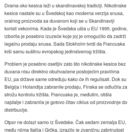
Drama oko kesica leži u skandinavskoj tradiciji. Nikotinske
kesice nastale su u Švedskoj kao moderna verzija snusa,
oralnog proizvoda sa duvanom koji se u Skandinaviji
koristi vekovima. Kada je Švedska ušla u EU 1995. godine,
izborila je posebno izuzeće koje joj je omogućilo da zadrži
legalnu prodaju snusa. Sada Stokholm tvrdi da Francuska
krši samu suštinu evropskog jedinstvenog tržišta.
Problem je posebno osetljiv zato što nikotinske kesice bez
duvana nisu direktno obuhvaćene postojećim pravilima
EU, pa države same određuju kako će ih regulisati. Dok su
Belgija i Holandija zabranile prodaju, Finska se odlučila za
strožu kontrolu tržišta. Francuska je, međutim, otišla
najdalje i zabranila je gotovo čitav ciklus od proizvodnje do
distribucije.
Otpor ne dolazi samo iz Švedske. Čak sedam zemalja EU,
među njima Italija i Grčka, izrazilo je zvaničnu zabrinutost