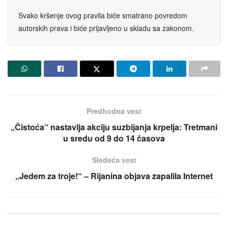
Svako kršenje ovog pravila biće smatrano povredom
autorskih prava i biće prijavljeno u skladu sa zakonom.
Predhodna vest
„Čistoća“ nastavlja akciju suzbijanja krpelja: Tretmani
u sredu od 9 do 14 časova
Sledeća vest
„Jedem za troje!“ – Rijanina objava zapalila Internet