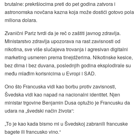
brutalne: prekršiocima preti do pet godina zatvora i
astronomska novčana kazna koja može dostići gotovo pola
miliona dolara.
Zvanični Pariz tvrdi da je reč o zaštiti javnog zdravlja.
Ministarstvo zdravlja upozorava na rast zavisnosti od
nikotina, sve više slučajeva trovanja i agresivan digitalni
marketing usmeren prema tinejdžerima. Nikotinske kesice,
bez dima i bez duvana, poslednjih godina eksplodirale su
među mlađim korisnicima u Evropi i SAD.
Ono što Francuska vidi kao borbu protiv zavisnosti,
Švedska vidi kao napad na nacionalni identitet. Njen
ministar trgovine Benjamin Dusa optužio je Francusku da
udara na „švedski način života“:
„To je kao kada bismo mi u Švedskoj zabranili francuske
bagete ili francusko vino.“