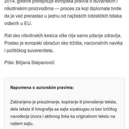
2014. godine preispituje evropska pravila o duvanskim i
nikotinskim proizvodima — proces za koji diplomate tvrde
da je već prerastao u jednu od najžešćih lobističkih bitaka
viđenih u EU.
Rat oko nikotinskih kesica više nije samo pitanje zdravlja.
Postao je evropski obračun oko tržišta, nacionalnih navika
i političkog suvereniteta.
Piše: Biljana Stepanović
Napomena o autorskim pravima:
Zabranjeno je preuzimanje, kopiranje ili prenošenje teksta,
dela teksta ili fotografija sa sajta srpskiugao.rs bez izričitog
navođenja izvora i aktivnog linka ka originalnom tekstu na
našem sajtu.