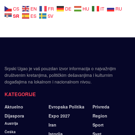
CS
EN
FR
DE
HU
IT
RU
SR
ES
SV
Srpski Ugao je vaš pouzdan izvor informacija o najvažnijim
društvenim kretanjima, političkim dešavanjima i kulturnim
događajima na lokalnom i nacionalnom nivou.
KATEGORIJE
Aktuelno
Evropska Politika
Privreda
Dijaspora
Expo 2027
Region
Austrija
Iran
Sport
Češka
Istorija
Svet