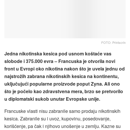
FOTO: Printscrin
Jedna nikotinska kesica pod usnom koštaće vas
slobode i 375.000 evra – Francuska je otvorila novi
front u Evropi oko nikotina nakon što je uvela jednu od
najstrožih zabrana nikotinskih kesica na kontinentu,
uključujući popularne proizvode poput Zyna. Ali ono
što je počelo kao zdravstvena mera, brzo se pretvorilo
u diplomatski sukob unutar Evropske unije.
Francuske vlasti nisu zabranile samo prodaju nikotinskih
kesica. Zabranile su i uvoz, kupovinu, posedovanje,
korišćenje, pa čak i njihovo unošenje u zemlju. Kazne su