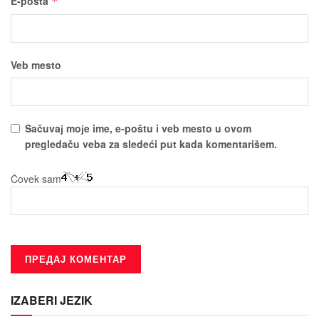
E-pošta
*
Veb mesto
Sačuvaј moјe ime, e-poštu i veb mesto u ovom
pregledaču veba za sledeći put kada komentarišem.
Čovek sam
IZABERI JEZIK