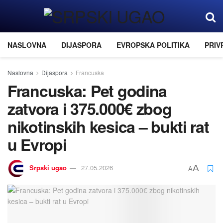
NASLOVNA
DIJASPORA
EVROPSKA POLITIKA
PRIV
Naslovna
Dijaspora
Francuska
Francuska: Pet godina
zatvora i 375.000€ zbog
nikotinskih kesica – bukti rat
u Evropi
Srpski ugao
27.05.2026
A
A