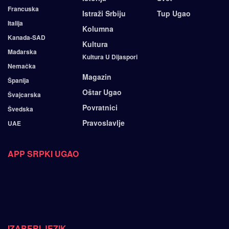
Francuska
Istraži Srbiju
Tup Ugao
Italija
Kolumna
Kanada-SAD
Kultura
Mađarska
Kultura U Dijaspori
Nemačka
Magazin
Španija
Oštar Ugao
Švajcarska
Povratnici
Švedska
Pravoslavlje
UAE
APP SRPKI UGAO
IZABERI JEZIK