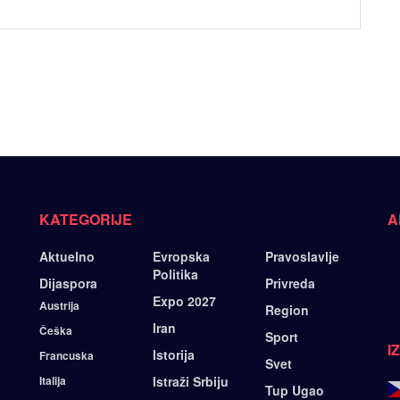
KATEGORIJE
A
Aktuelno
Evropska
Pravoslavlje
Politika
Dijaspora
Privreda
Expo 2027
Austrija
Region
Iran
Češka
Sport
I
Istorija
Francuska
Svet
Italija
Istraži Srbiju
Tup Ugao