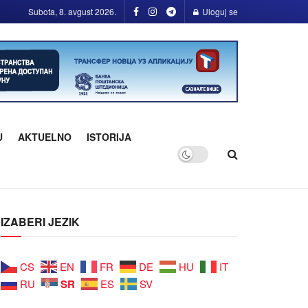
Subota, 8. avgust 2026.
Uloguj se
U
AKTUELNO
ISTORIJA
IZABERI JEZIK
CS
EN
FR
DE
HU
IT
SR
RU
ES
SV