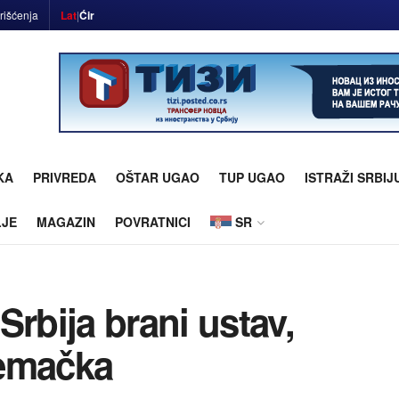
rišćenja
Lat
|
Ćir
KA
PRIVREDA
OŠTAR UGAO
TUP UGAO
ISTRAŽI SRBIJ
LJE
MAGAZIN
POVRATNICI
SR
Srbija brani ustav,
Nemačka