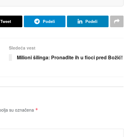
Tweet
Podeli
Podeli
Sledeća vest
Milioni šilinga: Pronađite ih u fioci pred Božić!
olja su označena
*