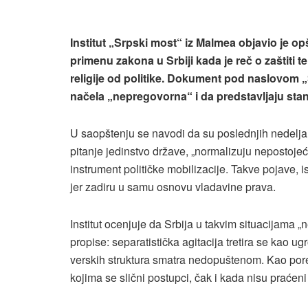
Institut „Srpski most“ iz Malmea objavio je 
primenu zakona u Srbiji kada je reč o zaštiti te
religije od politike. Dokument pod naslovom „
načela „nepregovorna“ i da predstavljaju st
U saopštenju se navodi da su poslednjih nedelja u
pitanje jedinstvo države, „normalizuju nepostojeće 
instrument političke mobilizacije. Takve pojave, 
jer zadiru u samu osnovu vladavine prava.
Institut ocenjuje da Srbija u takvim situacijama 
propise: separatistička agitacija tretira se kao 
verskih struktura smatra nedopuštenom. Kao po
kojima se slični postupci, čak i kada nisu praćen