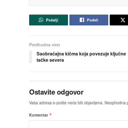
Pošalji
Podeli
Predhodna vest
Saobraćajna kičma koja povezuje ključne
tačke severa
Ostavite odgovor
Vaša adresa e-pošte neće biti obјavljena.
Neophodna p
Komentar
*