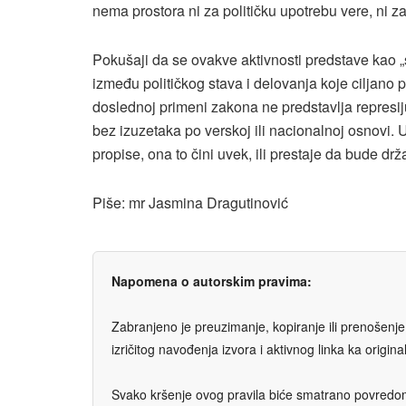
nema prostora ni za političku upotrebu vere, ni za ja
Pokušaji da se ovakve aktivnosti predstave kao „
između političkog stava i delovanja koje ciljano 
doslednoj primeni zakona ne predstavlja represiju
bez izuzetaka po verskoj ili nacionalnoj osnovi.
propise, ona to čini uvek, ili prestaje da bude drž
Piše: mr Jasmina Dragutinović
Napomena o autorskim pravima:
Zabranjeno je preuzimanje, kopiranje ili prenošenje t
izričitog navođenja izvora i aktivnog linka ka origi
Svako kršenje ovog pravila biće smatrano povredom 