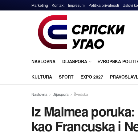
Marketing
Kontakt
Impresum
Politika privatnosti
Uslovi ko
NASLOVNA
DIJASPORA
EVROPSKA POLITI
KULTURA
SPORT
EXPO 2027
PRAVOSLAV
Naslovna
Dijaspora
Švedska
Iz Malmea poruka: 
kao Francuska i 