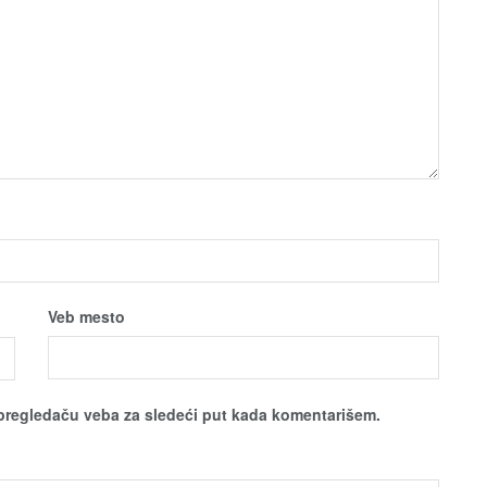
Veb mesto
pregledaču veba za sledeći put kada komentarišem.