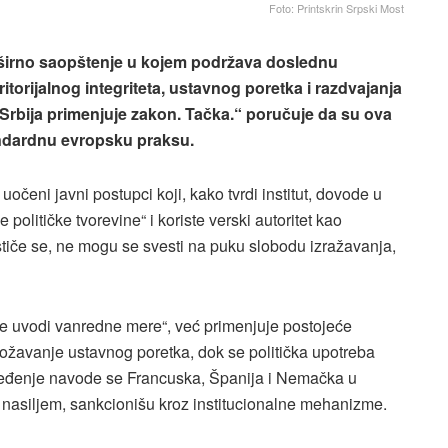
Foto: Printskrin Srpski Most
opširno saopštenje u kojem podržava doslednu
ritorijalnog integriteta, ustavnog poretka i razdvajanja
Srbija primenjuje zakon. Tačka.“ poručuje da su ova
andardnu evropsku praksu.
očeni javni postupci koji, kako tvrdi institut, dovode u
političke tvorevine“ i koriste verski autoritet kao
ističe se, ne mogu se svesti na puku slobodu izražavanja,
„ne uvodi vanredne mere“, već primenjuje postojeće
ugrožavanje ustavnog poretka, dok se politička upotreba
ređenje navode se Francuska, Španija i Nemačka u
i nasiljem, sankcionišu kroz institucionalne mehanizme.