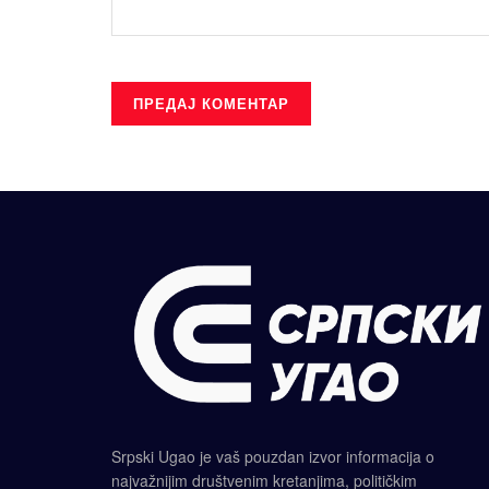
Srpski Ugao je vaš pouzdan izvor informacija o
najvažnijim društvenim kretanjima, političkim