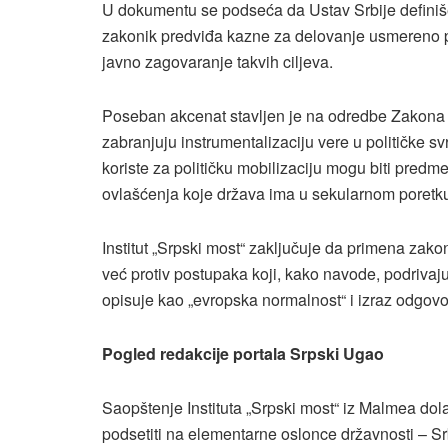
U dokumentu se podseća da Ustav Srbije definiše
zakonik predviđa kazne za delovanje usmereno proti
javno zagovaranje takvih ciljeva.
Poseban akcenat stavljen je na odredbe Zakona o 
zabranjuju instrumentalizaciju vere u političke svr
koriste za političku mobilizaciju mogu biti predme
ovlašćenja koje država ima u sekularnom poretk
Institut „Srpski most“ zaključuje da primena zakon
već protiv postupaka koji, kako navode, podrivaju
opisuje kao „evropska normalnost“ i izraz odgovor
Pogled redakcije portala Srpski Ugao
Saopštenje Instituta „Srpski most“ iz Malmea dol
podsetiti na elementarne oslonce državnosti – Srb