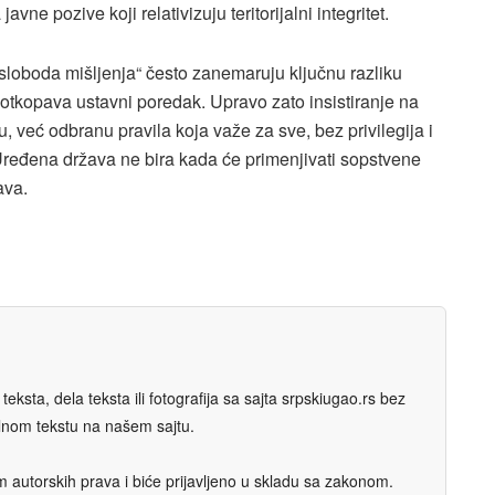
vne pozive koji relativizuju teritorijalni integritet.
sloboda mišljenja“ često zanemaruju ključnu razliku
potkopava ustavni poredak. Upravo zato insistiranje na
, već odbranu pravila koja važe za sve, bez privilegija i
 Uređena država ne bira kada će primenjivati sopstvene
ava.
eksta, dela teksta ili fotografija sa sajta srpskiugao.rs bez
nalnom tekstu na našem sajtu.
autorskih prava i biće prijavljeno u skladu sa zakonom.