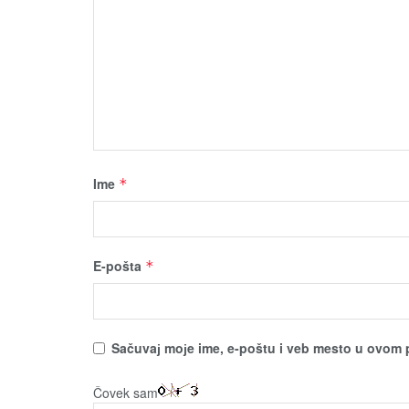
Ime
*
E-pošta
*
Sačuvaј moјe ime, e-poštu i veb mesto u ovom 
Čovek sam