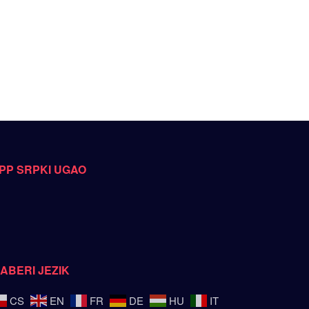
PP SRPKI UGAO
ZABERI JEZIK
CS
EN
FR
DE
HU
IT