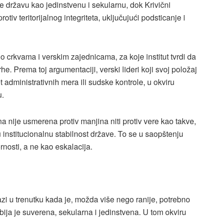
 državu kao jedinstvenu i sekularnu, dok Krivični
v teritorijalnog integriteta, uključujući podsticanje i
crkvama i verskim zajednicama, za koje institut tvrdi da
he. Prema toj argumentaciji, verski lideri koji svoj položaj
t administrativnih mera ili sudske kontrole, u okviru
u.
a nije usmerena protiv manjina niti protiv vere kao takve,
 institucionalnu stabilnost države. To se u saopštenju
nosti, a ne kao eskalacija.
azi u trenutku kada je, možda više nego ranije, potrebno
ija je suverena, sekularna i jedinstvena. U tom okviru