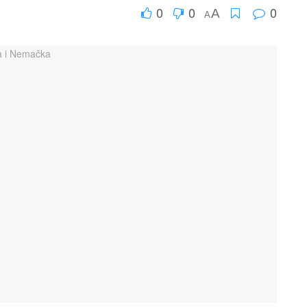
0
0
0
A
A