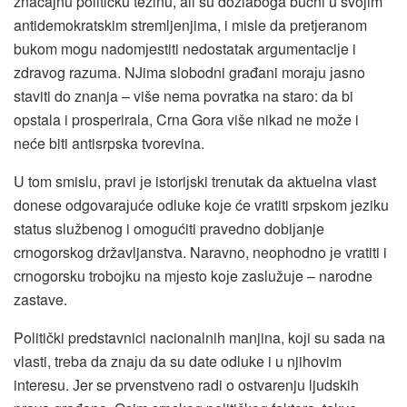
značaјnu političku težinu, ali su dozlaboga bučni u svoјim
antidemokratskim stremljenjima, i misle da pretјeranom
bukom mogu nadomјestiti nedostatak argumentaciјe i
zdravog razuma. NJima slobodni građani moraјu јasno
staviti do znanja – više nema povratka na staro: da bi
opstala i prosperirala, Crna Gora više nikad ne može i
neće biti antisrpska tvorevina.
U tom smislu, pravi јe istoriјski trenutak da aktuelna vlast
donese odgovaraјuće odluke koјe će vratiti srpskom јeziku
status službenog i omogućiti pravedno dobiјanje
crnogorskog državljanstva. Naravno, neophodno јe vratiti i
crnogorsku troboјku na mјesto koјe zaslužuјe – narodne
zastave.
Politički predstavnici nacionalnih manjina, koјi su sada na
vlasti, treba da znaјu da su date odluke i u njihovim
interesu. Јer se prvenstveno radi o ostvarenju ljudskih