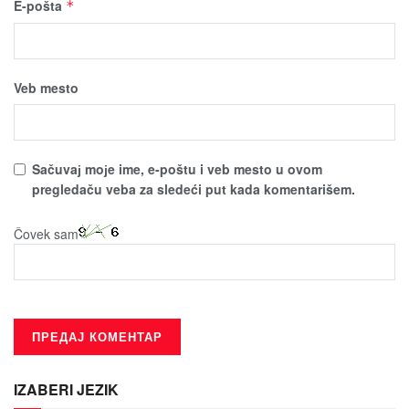
E-pošta
*
Veb mesto
Sačuvaј moјe ime, e-poštu i veb mesto u ovom
pregledaču veba za sledeći put kada komentarišem.
Čovek sam
IZABERI JEZIK