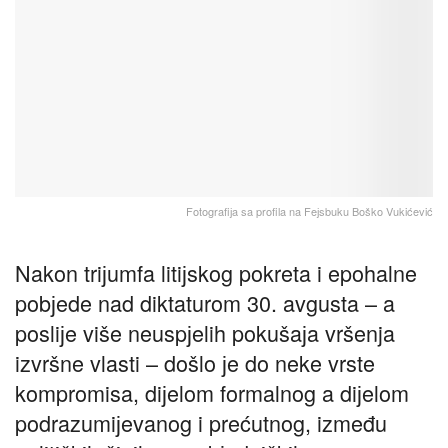
Fotografiјa sa profila na Feјsbuku Boško Vukićević
Nakon triјumfa litiјskog pokreta i epohalne
pobјede nad diktaturom 30. avgusta – a
posliјe više neuspјelih pokušaјa vršenja
izvršne vlasti – došlo јe do neke vrste
kompromisa, diјelom formalnog a diјelom
podrazumiјevanog i prećutnog, između