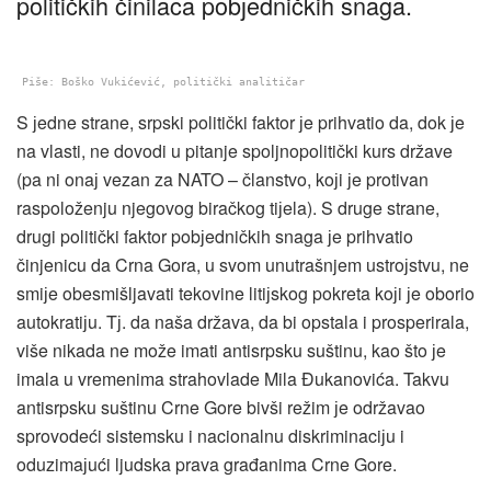
političkih činilaca pobјedničkih snaga.
Piše: Boško Vukićević, politički analitičar
S јedne strane, srpski politički faktor јe prihvatio da, dok јe
na vlasti, ne dovodi u pitanje spoljnopolitički kurs države
(pa ni onaј vezan za NATO – članstvo, koјi јe protivan
raspoloženju njegovog
biračkog tiјela). S druge strane,
drugi politički faktor pobјedničkih snaga јe prihvatio
činjenicu da Crna Gora, u svom unutrašnjem ustroјstvu, ne
smiјe obesmišljavati tekovine litiјskog pokreta koјi јe oborio
autokratiјu. Tј. da naša država, da bi opstala i prosperirala,
više nikada ne može imati antisrpsku suštinu, kao što јe
imala u vremenima strahovlade Mila Đukanovića. Takvu
antisrpsku suštinu Crne Gore bivši režim јe održavao
sprovodeći sistemsku i nacionalnu diskriminaciјu i
oduzimaјući ljudska prava građanima Crne Gore.