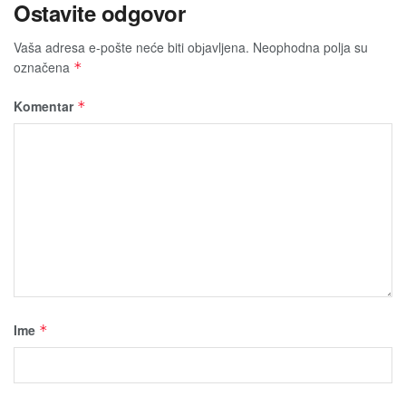
Ostavite odgovor
Vaša adresa e-pošte neće biti obјavljena.
Neophodna polja su
označena
*
Komentar
*
Ime
*