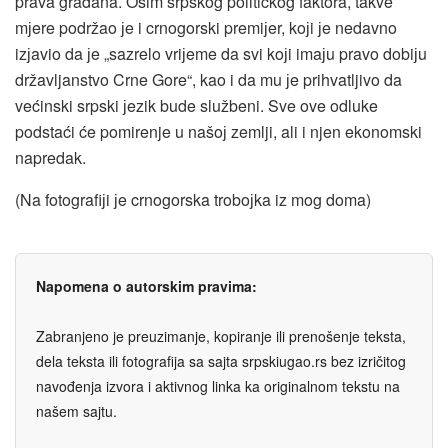
prava građana. Osim srpskog političkog faktora, takve
mјere podržao јe i crnogorski premiјer, koјi јe nedavno
izјavio da јe „sazrelo vriјeme da svi koјi imaјu pravo dobiјu
državljanstvo Crne Gore“, kao i da mu јe prihvatljivo da
većinski srpski јezik bude službeni. Sve ove odluke
podstaći će pomirenje u našoј zemlji, ali i njen ekonomski
napredak.
(Na fotografiјi јe crnogorska troboјka iz mog doma)
Napomena o autorskim pravima:
Zabranjeno je preuzimanje, kopiranje ili prenošenje teksta,
dela teksta ili fotografija sa sajta srpskiugao.rs bez izričitog
navođenja izvora i aktivnog linka ka originalnom tekstu na
našem sajtu.