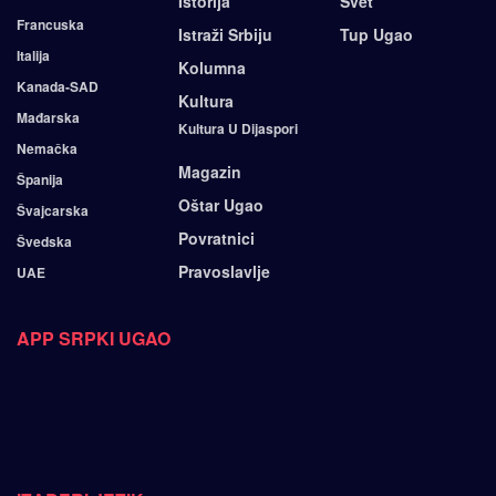
Istorija
Svet
Francuska
Istraži Srbiju
Tup Ugao
Italija
Kolumna
Kanada-SAD
Kultura
Mađarska
Kultura U Dijaspori
Nemačka
Magazin
Španija
Oštar Ugao
Švajcarska
Povratnici
Švedska
Pravoslavlje
UAE
APP SRPKI UGAO