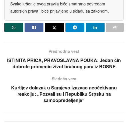
Svako kršenje ovog pravila biće smatrano povredom
autorskih prava i biće prijavljeno u skladu sa zakonom.
Predhodna vest
ISTINITA PRIČA, PRAVOSLAVNA POUKA: Јedan čin
dobrote promenio život bračnog para iz BOSNE
Sledeća vest
Kurtiјev dolazak u Saraјevo izazvao neočekivanu
reakciјu: „Pozvali su i Republiku Srpsku na
samoopredeljenje“