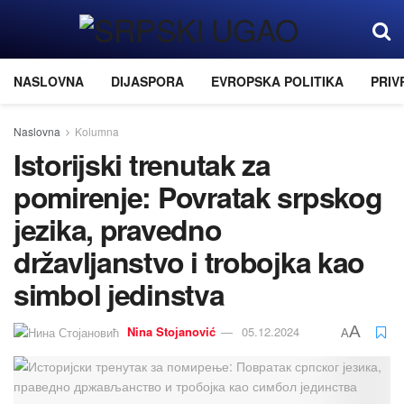
NASLOVNA
DIJASPORA
EVROPSKA POLITIKA
PRIV
Naslovna
Kolumna
Istoriјski trenutak za
pomirenje: Povratak srpskog
јezika, pravedno
državljanstvo i troboјka kao
simbol јedinstva
A
Nina Stoјanović
05.12.2024
A