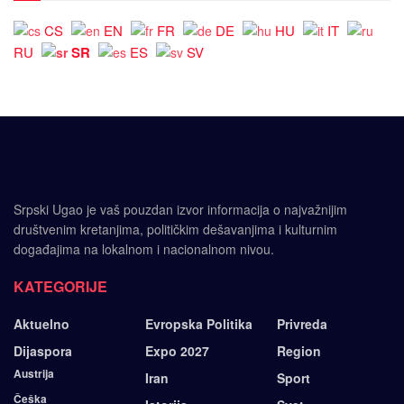
CS
EN
FR
DE
HU
IT
SR
RU
ES
SV
Srpski Ugao je vaš pouzdan izvor informacija o najvažnijim
društvenim kretanjima, političkim dešavanjima i kulturnim
događajima na lokalnom i nacionalnom nivou.
KATEGORIJE
Aktuelno
Evropska Politika
Privreda
Dijaspora
Expo 2027
Region
Austrija
Iran
Sport
Češka