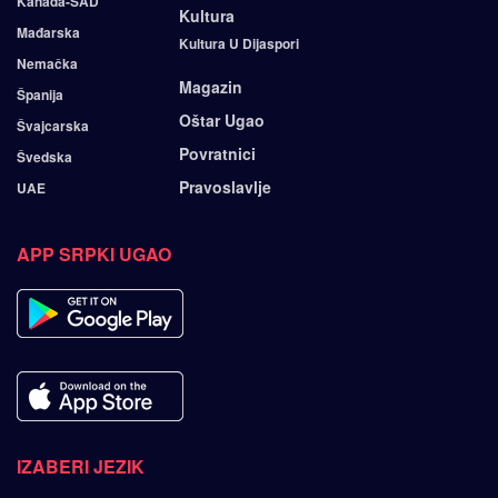
Kanada-SAD
Kultura
Mađarska
Kultura U Dijaspori
Nemačka
Magazin
Španija
Oštar Ugao
Švajcarska
Povratnici
Švedska
Pravoslavlje
UAE
APP SRPKI UGAO
IZABERI JEZIK