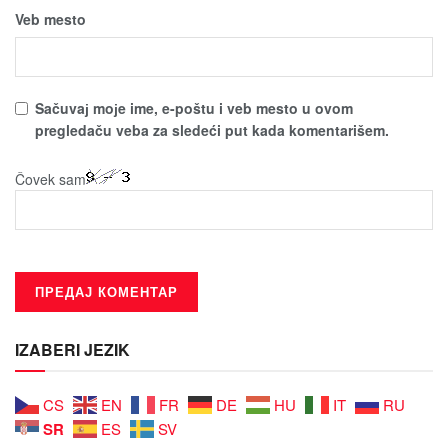
Veb mesto
Sačuvaј moјe ime, e-poštu i veb mesto u ovom
pregledaču veba za sledeći put kada komentarišem.
Čovek sam
IZABERI JEZIK
CS
EN
FR
DE
HU
IT
RU
SR
ES
SV