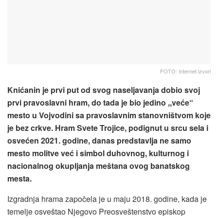
FOTO: Internet izvori
Knićanin je prvi put od svog naseljavanja dobio svoj
prvi pravoslavni hram, do tada je bio jedino ,,veće“
mesto u Vojvodini sa pravoslavnim stanovništvom koje
je bez crkve. Hram Svete Trojice, podignut u srcu sela i
osvećen 2021. godine, danas predstavlja ne samo
mesto molitve već i simbol duhovnog, kulturnog i
nacionalnog okupljanja meštana ovog banatskog
mesta.
Izgradnja hrama započela je u maju 2018. godine, kada je
temelje osveštao Njegovo Preosveštenstvo episkop