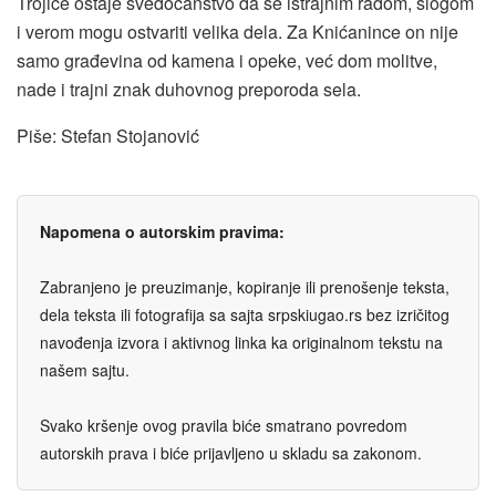
Trojice ostaje svedočanstvo da se istrajnim radom, slogom
i verom mogu ostvariti velika dela. Za Knićanince on nije
samo građevina od kamena i opeke, već dom molitve,
nade i trajni znak duhovnog preporoda sela.
Piše: Stefan Stojanović
Napomena o autorskim pravima:
Zabranjeno je preuzimanje, kopiranje ili prenošenje teksta,
dela teksta ili fotografija sa sajta srpskiugao.rs bez izričitog
navođenja izvora i aktivnog linka ka originalnom tekstu na
našem sajtu.
Svako kršenje ovog pravila biće smatrano povredom
autorskih prava i biće prijavljeno u skladu sa zakonom.