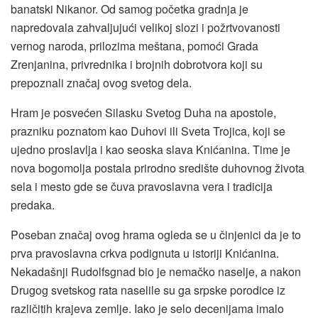
banatski Nikanor. Od samog početka gradnja je
napredovala zahvaljujući velikoj slozi i požrtvovanosti
vernog naroda, prilozima meštana, pomoći Grada
Zrenjanina, privrednika i brojnih dobrotvora koji su
prepoznali značaj ovog svetog dela.
Hram je posvećen Silasku Svetog Duha na apostole,
prazniku poznatom kao Duhovi ili Sveta Trojica, koji se
ujedno proslavlja i kao seoska slava Knićanina. Time je
nova bogomolja postala prirodno središte duhovnog života
sela i mesto gde se čuva pravoslavna vera i tradicija
predaka.
Poseban značaj ovog hrama ogleda se u činjenici da je to
prva pravoslavna crkva podignuta u istoriji Knićanina.
Nekadašnji Rudolfsgnad bio je nemačko naselje, a nakon
Drugog svetskog rata naselile su ga srpske porodice iz
različitih krajeva zemlje. Iako je selo decenijama imalo