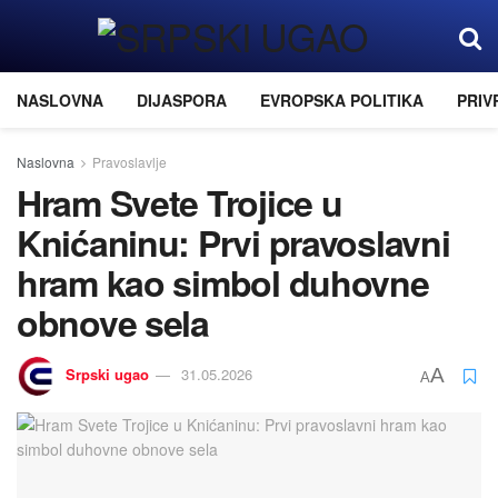
NASLOVNA
DIJASPORA
EVROPSKA POLITIKA
PRIV
Naslovna
Pravoslavlje
Hram Svete Trojice u
Knićaninu: Prvi pravoslavni
hram kao simbol duhovne
obnove sela
Srpski ugao
31.05.2026
A
A