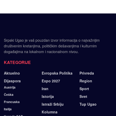
Srpski Ugao je vaš pouzdan izvor informacija o najvažnijim
društvenim kretanjima, političkim dešavanjima i kulturnim
događajima na lokalnom i nacionalnom nivou.
KATEGORIJE
Aktuelno
Evropska Politika
Privreda
Dijaspora
Expo 2027
Region
Austrija
Iran
Sport
Češka
Istorija
Svet
Francuska
Istraži Srbiju
Tup Ugao
Italija
Kolumna