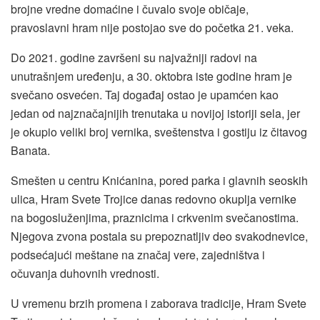
brojne vredne domaćine i čuvalo svoje običaje,
pravoslavni hram nije postojao sve do početka 21. veka.
Do 2021. godine završeni su najvažniji radovi na
unutrašnjem uređenju, a 30. oktobra iste godine hram je
svečano osvećen. Taj događaj ostao je upamćen kao
jedan od najznačajnijih trenutaka u novijoj istoriji sela, jer
je okupio veliki broj vernika, sveštenstva i gostiju iz čitavog
Banata.
Smešten u centru Knićanina, pored parka i glavnih seoskih
ulica, Hram Svete Trojice danas redovno okuplja vernike
na bogosluženjima, praznicima i crkvenim svečanostima.
Njegova zvona postala su prepoznatljiv deo svakodnevice,
podsećajući meštane na značaj vere, zajedništva i
očuvanja duhovnih vrednosti.
U vremenu brzih promena i zaborava tradicije, Hram Svete