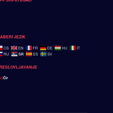
ZABERI JEZIK
CS
EN
FR
DE
HU
IT
SR
RU
ES
SV
RESLOVLJAVANJE
at
|
Ćir