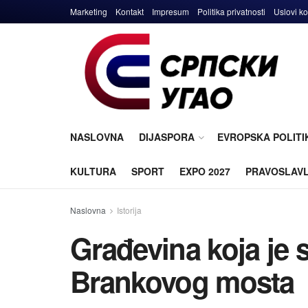
Marketing
Kontakt
Impresum
Politika privatnosti
Uslovi ko
NASLOVNA
DIJASPORA
EVROPSKA POLITI
KULTURA
SPORT
EXPO 2027
PRAVOSLAV
Naslovna
Istorija
Građevina koja je 
Brankovog mosta