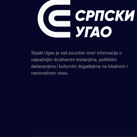
Srpski Ugao je vaš pouzdan izvor informacija o
najvažnijim društvenim kretanjima, političkim
dešavanjima i kulturnim događajima na lokalnom i
nacionalnom nivou.