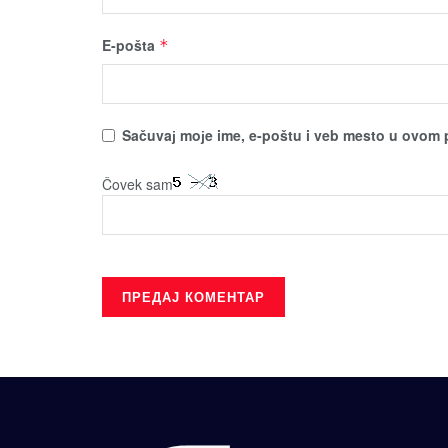
E-pošta
*
Sačuvaј moјe ime, e-poštu i veb mesto u ovom 
Čovek sam