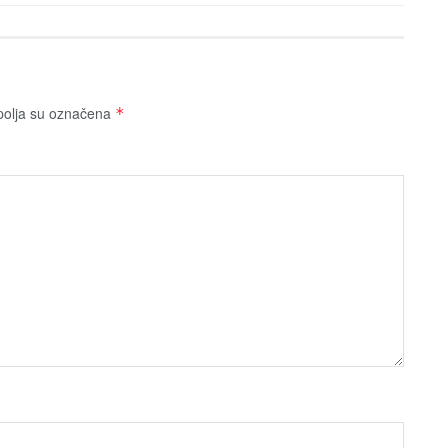
olja su označena
*