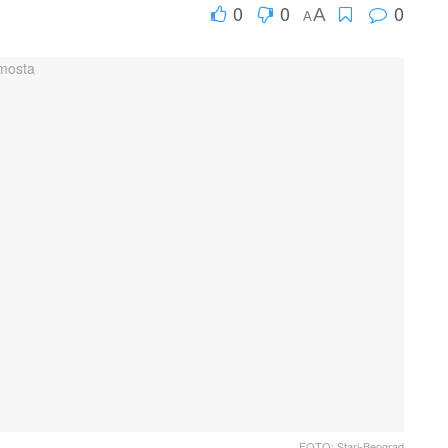
0
0
0
A
A
FOTO: Stari-Beograd