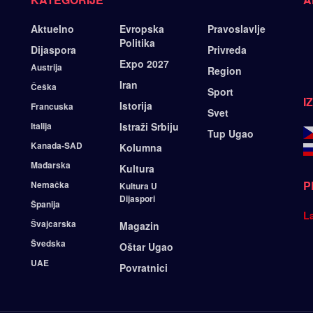
Aktuelno
Evropska
Pravoslavlje
Politika
Dijaspora
Privreda
Expo 2027
Austrija
Region
Iran
Češka
Sport
I
Istorija
Francuska
Svet
Italija
Istraži Srbiju
Tup Ugao
Kanada-SAD
Kolumna
Mađarska
Kultura
P
Nemačka
Kultura U
Dijaspori
Španija
L
Švajcarska
Magazin
Švedska
Oštar Ugao
UAE
Povratnici