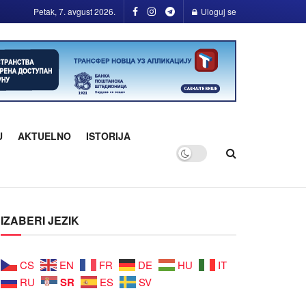
Petak, 7. avgust 2026.
Uloguj se
U
AKTUELNO
ISTORIJA
IZABERI JEZIK
CS
EN
FR
DE
HU
IT
SR
RU
ES
SV