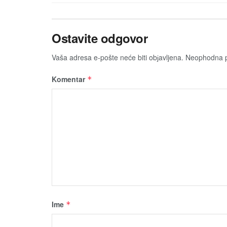
Ostavite odgovor
Vaša adresa e-pošte neće biti obјavljena.
Neophodna p
Komentar
*
Ime
*