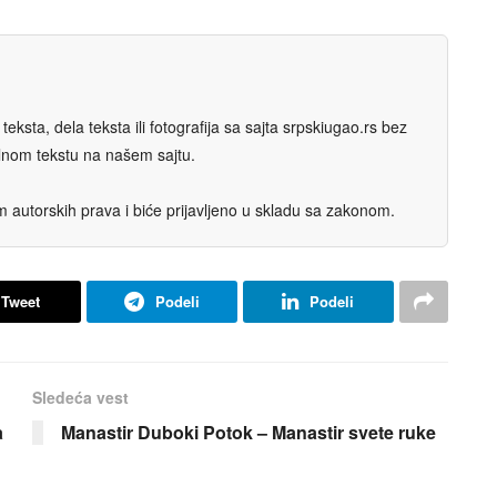
eksta, dela teksta ili fotografija sa sajta srpskiugao.rs bez
nalnom tekstu na našem sajtu.
autorskih prava i biće prijavljeno u skladu sa zakonom.
Tweet
Podeli
Podeli
Sledeća vest
a
Manastir Duboki Potok – Manastir svete ruke