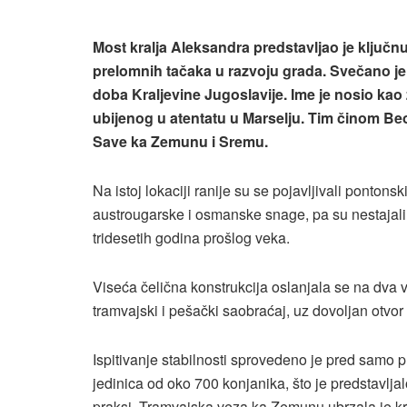
Most kralja Aleksandra predstavljao je ključ
prelomnih tačaka u razvoju grada. Svečano je
doba Kraljevine Jugoslavije. Ime je nosio ka
ubijenog u atentatu u Marselju. Tim činom Beo
Save ka Zemunu i Sremu.
Na istoj lokaciji ranije su se pojavljivali ponton
austrougarske i osmanske snage, pa su nestajali č
tridesetih godina prošlog veka.
Viseća čelična konstrukcija oslanjala se na dva 
tramvajski i pešački saobraćaj, uz dovoljan otvor
Ispitivanje stabilnosti sprovedeno je pred samo p
jedinica od oko 700 konjanika, što je predstavlja
praksi. Tramvajska veza ka Zemunu ubrzala je kret