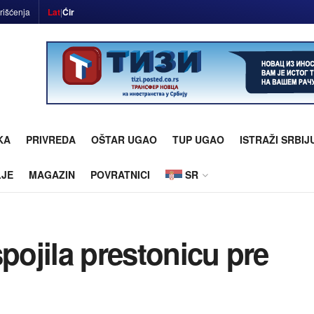
rišćenja
Lat
|
Ćir
KA
PRIVREDA
OŠTAR UGAO
TUP UGAO
ISTRAŽI SRBIJ
LJE
MAGAZIN
POVRATNICI
SR
spojila prestonicu pre