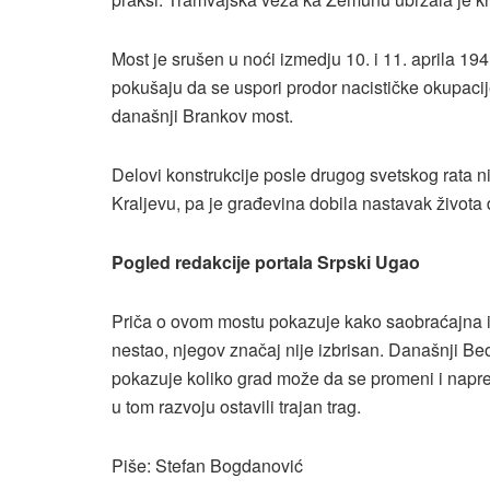
Most je srušen u noći izmedju 10. i 11. aprila 19
pokušaju da se uspori prodor nacističke okupaci
današnji Brankov most.
Delovi konstrukcije posle drugog svetskog rata ni
Kraljevu, pa je građevina dobila nastavak života
Pogled redakcije portala Srpski Ugao
Priča o ovom mostu pokazuje kako saobraćajna in
nestao, njegov značaj nije izbrisan. Današnji Be
pokazuje koliko grad može da se promeni i napred
u tom razvoju ostavili trajan trag.
Piše: Stefan Bogdanović