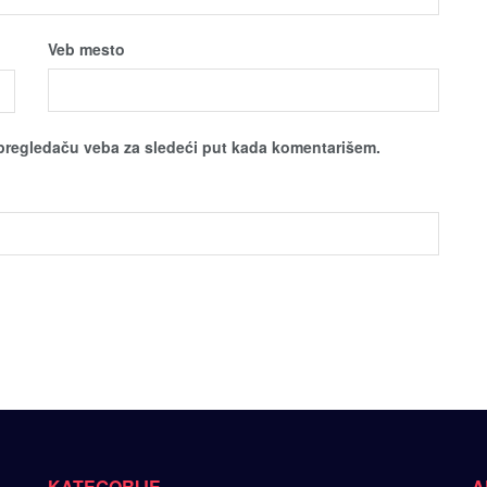
Veb mesto
pregledaču veba za sledeći put kada komentarišem.
KATEGORIJE
A