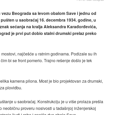
nu vezu Beograda sa levom obalom Save i jednu od
 pušten u saobraćaj 16. decembra 1934. godine, u
o znak sećanja na kralja Aleksandra Karađorđevića,
grad je prvi put dobio stalni drumski prelaz preko
ski mostovi, najčešće u ratnim godinama. Podizale su ih
im bi se front pomerio. Trajno rešenje došlo je tek
velika kamena pilona. Most je bio projektovan za drumski,
 za plovidbu.
uštanje u saobraćaj. Konstrukciju je u više prolaza prešla
lo neobičnu proveru nosivosti u tadašnjoj inženjerskoj
anje ljudi i robe i spojila dve obale Save.