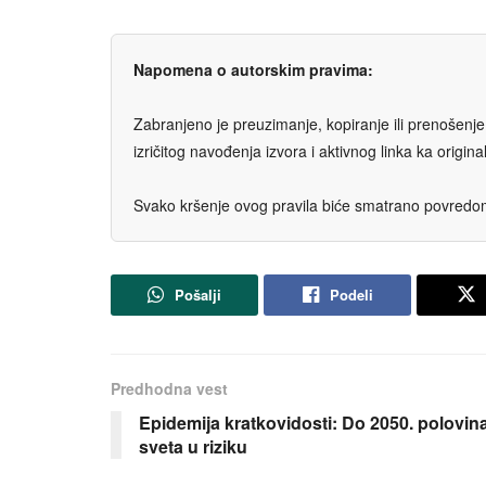
Napomena o autorskim pravima:
Zabranjeno je preuzimanje, kopiranje ili prenošenje t
izričitog navođenja izvora i aktivnog linka ka origi
Svako kršenje ovog pravila biće smatrano povredom 
Pošalji
Podeli
Predhodna vest
Epidemija kratkovidosti: Do 2050. polovin
sveta u riziku