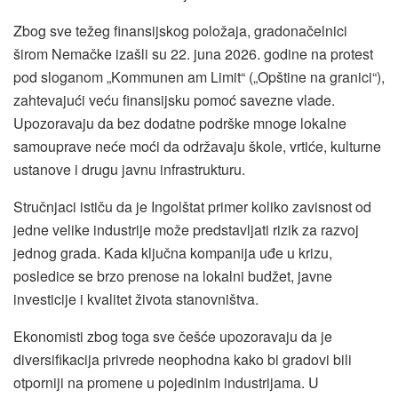
Zbog sve težeg finansijskog položaja, gradonačelnici
širom Nemačke izašli su 22. juna 2026. godine na protest
pod sloganom „Kommunen am Limit“ („Opštine na granici“),
zahtevajući veću finansijsku pomoć savezne vlade.
Upozoravaju da bez dodatne podrške mnoge lokalne
samouprave neće moći da održavaju škole, vrtiće, kulturne
ustanove i drugu javnu infrastrukturu.
Stručnjaci ističu da je Ingolštat primer koliko zavisnost od
jedne velike industrije može predstavljati rizik za razvoj
jednog grada. Kada ključna kompanija uđe u krizu,
posledice se brzo prenose na lokalni budžet, javne
investicije i kvalitet života stanovništva.
Ekonomisti zbog toga sve češće upozoravaju da je
diversifikacija privrede neophodna kako bi gradovi bili
otporniji na promene u pojedinim industrijama. U