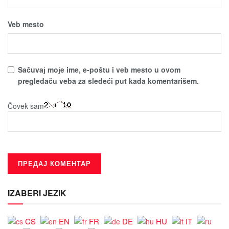
Veb mesto
Sačuvaј moјe ime, e-poštu i veb mesto u ovom
pregledaču veba za sledeći put kada komentarišem.
Čovek sam
IZABERI JEZIK
CS
EN
FR
DE
HU
IT