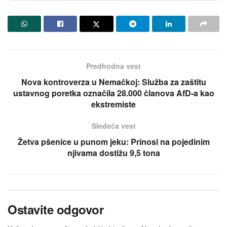
Predhodna vest
Nova kontroverza u Nemačkoj: Služba za zaštitu
ustavnog poretka označila 28.000 članova AfD-a kao
ekstremiste
Sledeća vest
Žetva pšenice u punom jeku: Prinosi na pojedinim
njivama dostižu 9,5 tona
Ostavite odgovor