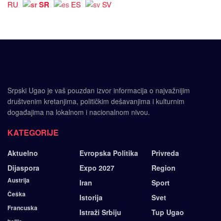
SR
RU
ES
SV
Srpski Ugao je vaš pouzdan izvor informacija o najvažnijim
društvenim kretanjima, političkim dešavanjima i kulturnim
događajima na lokalnom i nacionalnom nivou.
KATEGORIJE
Aktuelno
Evropska Politika
Privreda
Dijaspora
Expo 2027
Region
Austrija
Iran
Sport
Češka
Istorija
Svet
Francuska
Istraži Srbiju
Tup Ugao