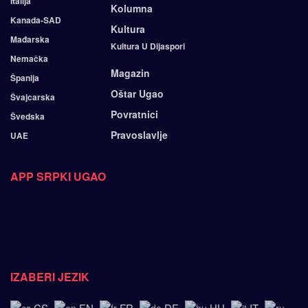
Italija
Kolumna
Kanada-SAD
Kultura
Mađarska
Kultura U Dijaspori
Nemačka
Magazin
Španija
Oštar Ugao
Švajcarska
Povratnici
Švedska
Pravoslavlje
UAE
APP SRPKI UGAO
IZABERI JEZIK
CS
EN
FR
DE
HU
IT