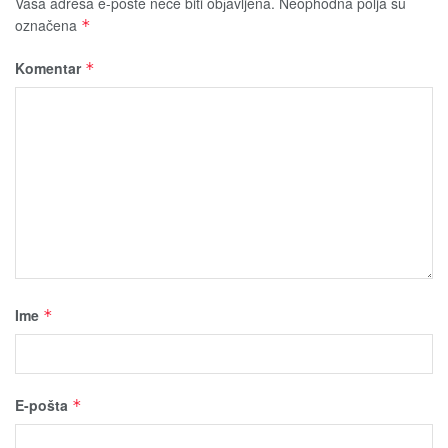
Vaša adresa e-pošte neće biti obјavljena.
Neophodna polja su
označena
*
Komentar
*
Ime
*
E-pošta
*