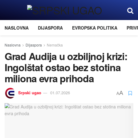
NASLOVNA
DIJASPORA
EVROPSKA POLITIKA
PRIV
Naslovna
Dijaspora
Nemačka
Grad Audija u ozbiljnoj krizi:
Ingolštat ostao bez stotina
miliona evra prihoda
Srpski ugao
01.07.2026
A
A