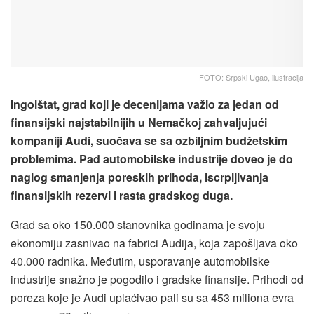
FOTO: Srpski Ugao, ilustracija
Ingolštat, grad koji je decenijama važio za jedan od
finansijski najstabilnijih u Nemačkoj zahvaljujući
kompaniji Audi, suočava se sa ozbiljnim budžetskim
problemima. Pad automobilske industrije doveo je do
naglog smanjenja poreskih prihoda, iscrpljivanja
finansijskih rezervi i rasta gradskog duga.
Grad sa oko 150.000 stanovnika godinama je svoju
ekonomiju zasnivao na fabrici Audija, koja zapošljava oko
40.000 radnika. Međutim, usporavanje automobilske
industrije snažno je pogodilo i gradske finansije. Prihodi od
poreza koje je Audi uplaćivao pali su sa 453 miliona evra