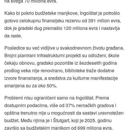
na svega 70 miliona evra.
Kako bi pokrio budžetske manjkove, Ingolštat je potrošio
gotovo celokupnu finansijsku rezervu od 391 milion evra,
dok je gradski dug premašio 120 miliona evra i nastavlja
da raste.
Posledice su već vidljive u svakodnevnom životu građana.
Brojni planirani infrastrukturni projekti su odloženi, škole
čekaju obnovu, gradsko pozorište iz šezdesetih godina
prošlog veka nije renovirano, biblioteke traže dodatne
izvore finansiranja, a sredstva za kulturne manifestacije
smanjena su za oko 50%.
Problemi nisu ograničeni samo na Ingolštat. Prema
dostupnim podacima, više od 37% nemačkih gradova i
opština trenutno nije u mogućnosti da sastavi uravnotežen
budžet. Među njima je i Štutgart, koji je 2025. godinu
završio sa budžetskim manjkom od 699 miliona evra.