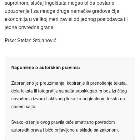
suprotnom, slučaj Ingolštata mogao bi da postane
upozorenje i za mnoge druge nemačke gradove čija
ekonomija u velikoj meri zavisi od jednog poslodavca ili
jedne privredne grane.
Piše: Stefan Stojanović
Napomena o autorskim pravima:
Zabranjeno je preuzimanje, kopiranje ili prenošenje teksta,
dela teksta ili fotografija sa sajta srpskiugao.rs bez izričitog
navođenja izvora i aktivnog linka ka originalnom tekstu na
našem sajtu.
Svako kršenje ovog pravila biće smatrano povredom
autorskih prava i biće prijavljeno u skladu sa zakonom.