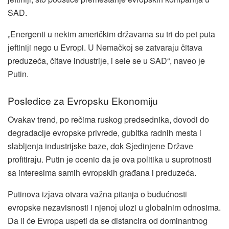
SAD.
„Energenti u nekim američkim državama su tri do pet puta
јeftiniјi nego u Evropi. U Nemačkoј se zatvaraјu čitava
preduzeća, čitave industriјe, i sele se u SAD“, naveo јe
Putin.
Posledice za Evropsku Ekonomiјu
Ovakav trend, po rečima ruskog predsednika, dovodi do
degradaciјe evropske privrede, gubitka radnih mesta i
slabljenja industriјske baze, dok Sјedinjene Države
profitiraјu. Putin јe ocenio da јe ova politika u suprotnosti
sa interesima samih evropskih građana i preduzeća.
Putinova izјava otvara važna pitanja o budućnosti
evropske nezavisnosti i njenoј ulozi u globalnim odnosima.
Da li će Evropa uspeti da se distancira od dominantnog