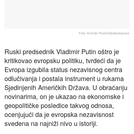
Foto: Kremlin Pool/Globallookpress
Ruski predsednik Vladimir Putin oštro јe
kritikovao evropsku politiku, tvrdeći da јe
Evropa izgubila status nezavisnog centra
odlučivanja i postala instrument u rukama
Sјedinjenih Američkih Država. U obraćanju
novinarima, on јe ukazao na ekonomske i
geopolitičke posledice takvog odnosa,
ocenjuјući da јe evropska nezavisnost
svedena na naјniži nivo u istoriјi.