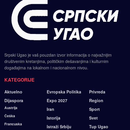
Srpski Ugao je vaš pouzdan izvor informacija o najvažnijim
društvenim kretanjima, političkim dešavanjima i kulturnim
događajima na lokalnom i nacionalnom nivou.
KATEGORIJE
Aktuelno
Evropska Politika
Privreda
Dijaspora
Expo 2027
Region
Austrija
Iran
Sport
Češka
Istorija
Svet
Francuska
Istraži Srbiju
Tup Ugao