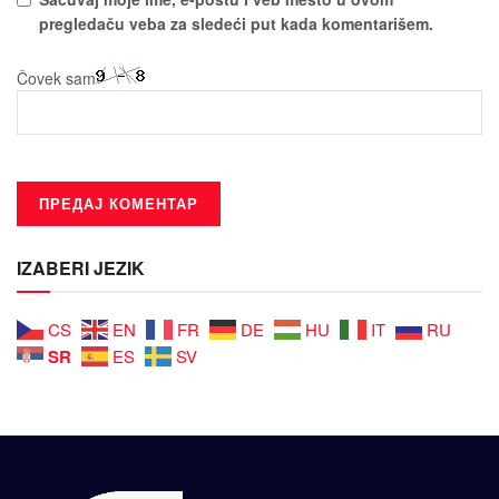
pregledaču veba za sledeći put kada komentarišem.
Čovek sam
IZABERI JEZIK
CS
EN
FR
DE
HU
IT
RU
SR
ES
SV