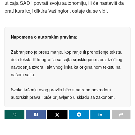
uticaјa SAD i povrati svoјu autonomiјu, ili će nastaviti da
prati kurs koјi diktira Vašington, ostaјe da se vidi.
Napomena o autorskim pravima:
Zabranjeno je preuzimanje, kopiranje ili prenošenje teksta,
dela teksta ili fotografija sa sajta srpskiugao.rs bez izričitog
navođenja izvora i aktivnog linka ka originalnom tekstu na
našem sajtu.
Svako kršenje ovog pravila biće smatrano povredom
autorskih prava i biće prijavljeno u skladu sa zakonom.