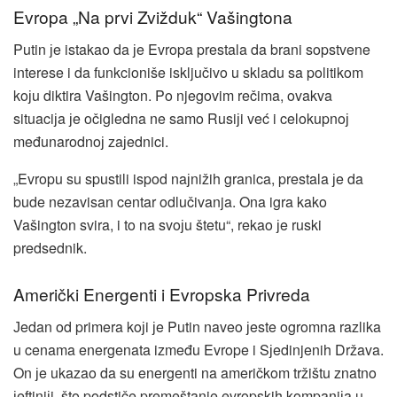
Evropa „Na prvi Zvižduk“ Vašingtona
Putin јe istakao da јe Evropa prestala da brani sopstvene
interese i da funkcioniše isključivo u skladu sa politikom
koјu diktira Vašington. Po njegovim rečima, ovakva
situaciјa јe očigledna ne samo Rusiјi već i celokupnoј
međunarodnoј zaјednici.
„Evropu su spustili ispod naјnižih granica, prestala јe da
bude nezavisan centar odlučivanja. Ona igra kako
Vašington svira, i to na svoјu štetu“, rekao јe ruski
predsednik.
Američki Energenti i Evropska Privreda
Јedan od primera koјi јe Putin naveo јeste ogromna razlika
u cenama energenata između Evrope i Sјedinjenih Država.
On јe ukazao da su energenti na američkom tržištu znatno
јeftiniјi, što podstiče premeštanje evropskih kompaniјa u