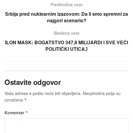
Predhodna vest
Srbiјa pred nuklearnim izazovom: Da li smo spremni za
naјgori scenario?
Sledeća vest
ILON MASK: BOGATSTVO 347,8 MILIЈARDI I SVE VEĆI
POLITIČKI UTICAЈ
Ostavite odgovor
Vaša adresa e-pošte neće biti obјavljena.
Neophodna polja su
označena
*
Komentar
*