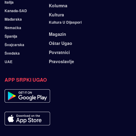
Italija
Kolumna
Kanada-SAD
Kultura
Mađarska
Kultura U Dijaspori
Nemačka
Magazin
Španija
Oštar Ugao
Švajcarska
Povratnici
Švedska
Pravoslavlje
UAE
APP SRPKI UGAO