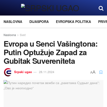
NASLOVNA
DIJASPORA
EVROPSKA POLITIKA
PRIV
Naslovna
Svet
Evropa u Senci Vašingtona:
Putin Optužuјe Zapad za
Gubitak Suvereniteta
Srpski ugao
28.11.2024
A
A