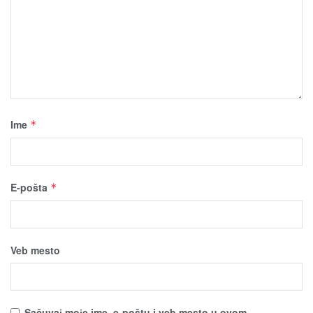
Ime
*
E-pošta
*
Veb mesto
Sačuvaј moјe ime, e-poštu i veb mesto u ovom