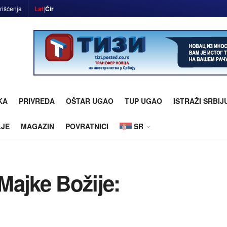
rišćenja
Lat
|
Ćir
KA
PRIVREDA
OŠTAR UGAO
TUP UGAO
ISTRAŽI SRBIJ
LJE
MAGAZIN
POVRATNICI
SR
Majke Božije: