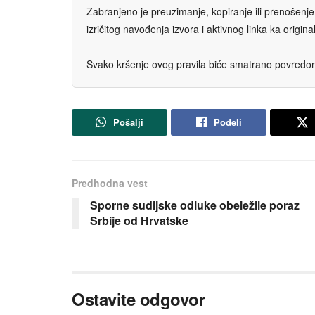
Zabranjeno je preuzimanje, kopiranje ili prenošenje t
izričitog navođenja izvora i aktivnog linka ka origi
Svako kršenje ovog pravila biće smatrano povredom 
Pošalji
Podeli
Predhodna vest
Sporne sudijske odluke obeležile poraz
Srbije od Hrvatske
Ostavite odgovor