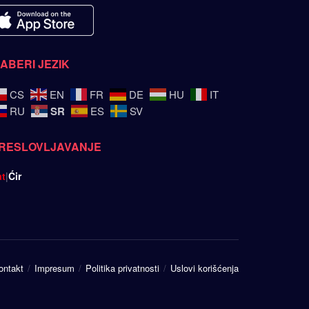
ZABERI JEZIK
CS
EN
FR
DE
HU
IT
SR
RU
ES
SV
RESLOVLJAVANJE
at
|
Ćir
ontakt
Impresum
Politika privatnosti
Uslovi korišćenja