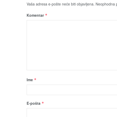
Vaša adresa e-pošte neće biti obјavljena.
Neophodna p
Komentar
*
Ime
*
E-pošta
*