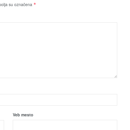
olja su označena
*
Veb mesto