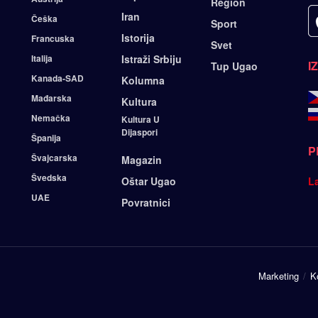
Region
Iran
Češka
Sport
Istorija
Francuska
Svet
Italija
Istraži Srbiju
I
Tup Ugao
Kanada-SAD
Kolumna
Mađarska
Kultura
Nemačka
Kultura U
Dijaspori
Španija
P
Švajcarska
Magazin
Švedska
Oštar Ugao
L
UAE
Povratnici
Marketing
K