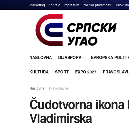
Marketing
Kontakt
Impresum
Politika privatnosti
Uslovi ko
NASLOVNA
DIJASPORA
EVROPSKA POLITI
KULTURA
SPORT
EXPO 2027
PRAVOSLAV
Naslovna
Pravoslavlje
Čudotvorna ikona 
Vladimirska