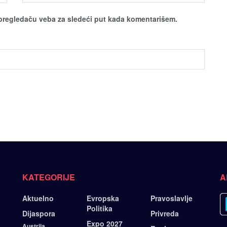
pregledaču veba za sledeći put kada komentarišem.
KATEGORIJE
A
Aktuelno
Evropska
Pravoslavlje
Politika
Dijaspora
Privreda
Expo 2027
Austrija