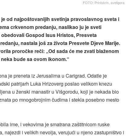
FOTO: Printskrin, svetigora
je od najpoštovanijih svetinja pravoslavnog sveta i
ema crkvenom predanju, naslikao ju je sveti
u obedovali Gospod Isus Hristos, Presveta
redanju, nastala još za života Presvete Djeve Marije.
vorila proročke reči: „Od sada će me zvati blaženom
a neka bude sa ovom ikonom.“
na je preneta iz Jerusalima u Carigrad. Odatle je
radski patrijarh Luka Hrizoverg poslao velikom knezu
ljena u ženski manastir u Višgorodu, koji je nekada bio
poznata po mnogobrojnim čudima i stekla posebno mesto
obila ime, i vekovima je smatrana zaštitnicom ruske
, najezdi i velikih nevolja, verujući u njeno zastupništvo i