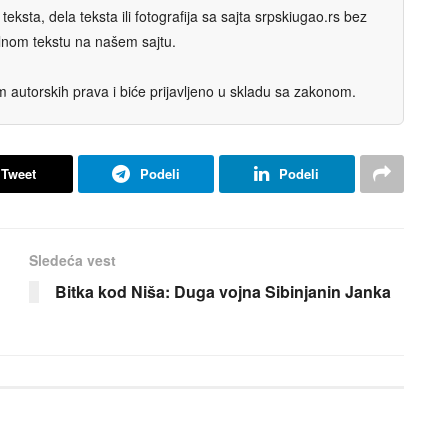
eksta, dela teksta ili fotografija sa sajta srpskiugao.rs bez
nalnom tekstu na našem sajtu.
autorskih prava i biće prijavljeno u skladu sa zakonom.
Tweet
Podeli
Podeli
Sledeća vest
Bitka kod Niša: Duga vojna Sibinjanin Janka