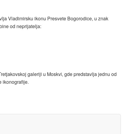
avlja Vladimirsku ikonu Presvete Bogorodice, u znak
ine od neprijatelja:
etjakovskoj galeriji u Moskvi, gde predstavlja jednu od
 ikonografije.