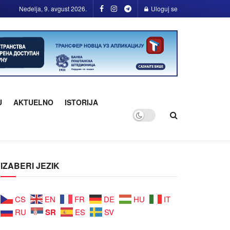
Nedelja, 9. avgust 2026.
Uloguj se
U
AKTUELNO
ISTORIJA
IZABERI JEZIK
CS
EN
FR
DE
HU
IT
SR
RU
ES
SV