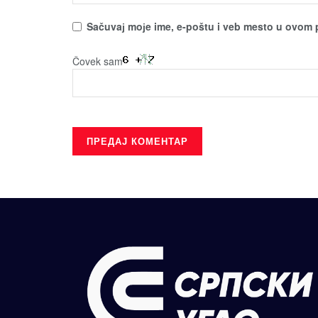
Sačuvaј moјe ime, e-poštu i veb mesto u ovom 
Čovek sam