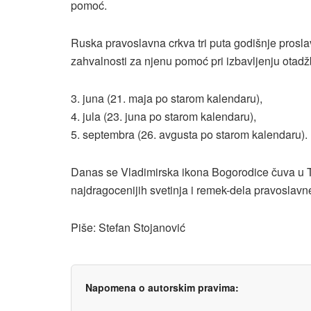
pomoć.
Ruska pravoslavna crkva tri puta godišnje prosl
zahvalnosti za njenu pomoć pri izbavljenju otadžb
3. juna (21. maja po starom kalendaru),
4. jula (23. juna po starom kalendaru),
5. septembra (26. avgusta po starom kalendaru).
Danas se Vladimirska ikona Bogorodice čuva u Tr
najdragocenijih svetinja i remek-dela pravoslavne
Piše: Stefan Stojanović
Napomena o autorskim pravima: