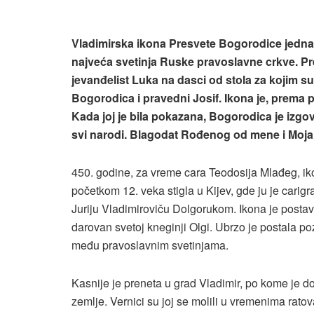
Vladimirska ikona Presvete Bogorodice jedna 
najveća svetinja Ruske pravoslavne crkve. Pr
jevanđelist Luka na dasci od stola za kojim s
Bogorodica i pravedni Josif. Ikona je, prema p
Kada joj je bila pokazana, Bogorodica je izgo
svi narodi. Blagodat Rođenog od mene i Moj
450. godine, za vreme cara Teodosija Mlađeg, iko
početkom 12. veka stigla u Kijev, gde ju je carig
Juriju Vladimiroviču Dolgorukom. Ikona je postav
darovan svetoj kneginji Olgi. Ubrzo je postala 
među pravoslavnim svetinjama.
Kasnije je preneta u grad Vladimir, po kome je d
zemlje. Vernici su joj se molili u vremenima ratova