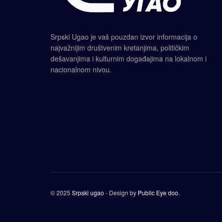
Srpski Ugao je vaš pouzdan izvor informacija o
najvažnijim društvenim kretanjima, političkim
dešavanjima i kulturnim događajima na lokalnom i
nacionalnom nivou.
© 2025
Srpski ugao
- Design by
Public Eye doo
.