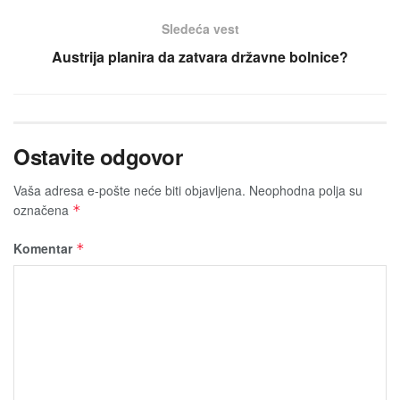
Sledeća vest
Austrija planira da zatvara državne bolnice?
Ostavite odgovor
Vaša adresa e-pošte neće biti obјavljena.
Neophodna polja su
označena
*
Komentar
*