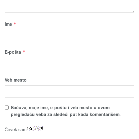
Ime
*
E-pošta
*
Veb mesto
Sačuvaј moјe ime, e-poštu i veb mesto u ovom
pregledaču veba za sledeći put kada komentarišem.
Čovek sam