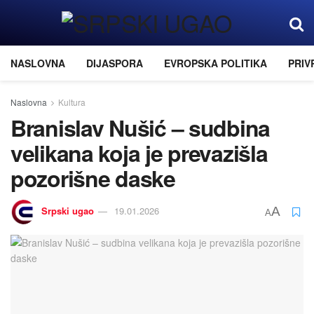
NASLOVNA
DIJASPORA
EVROPSKA POLITIKA
PRIV
Naslovna
Kultura
Branislav Nušić – sudbina
velikana koja je prevazišla
pozorišne daske
Srpski ugao
19.01.2026
A
A