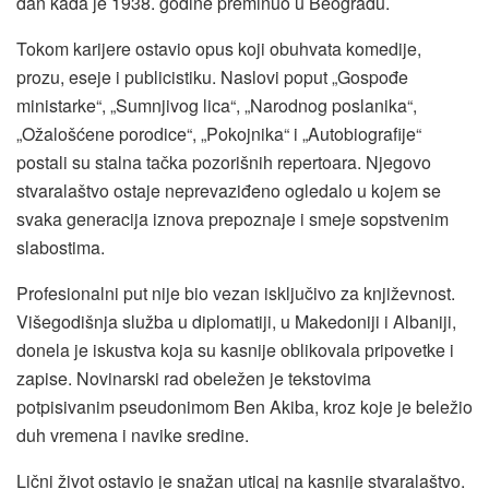
dan kada je 1938. godine preminuo u Beogradu.
Tokom karijere ostavio opus koji obuhvata komedije,
prozu, eseje i publicistiku. Naslovi poput „Gospođe
ministarke“, „Sumnjivog lica“, „Narodnog poslanika“,
„Ožalošćene porodice“, „Pokojnika“ i „Autobiografije“
postali su stalna tačka pozorišnih repertoara. Njegovo
stvaralaštvo ostaje neprevaziđeno ogledalo u kojem se
svaka generacija iznova prepoznaje i smeje sopstvenim
slabostima.
Profesionalni put nije bio vezan isključivo za književnost.
Višegodišnja služba u diplomatiji, u Makedoniji i Albaniji,
donela je iskustva koja su kasnije oblikovala pripovetke i
zapise. Novinarski rad obeležen je tekstovima
potpisivanim pseudonimom Ben Akiba, kroz koje je beležio
duh vremena i navike sredine.
Lični život ostavio je snažan uticaj na kasnije stvaralaštvo.