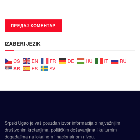
IZABERI JEZIK
CS
EN
FR
DE
HU
IT
RU
SR
ES
SV
Srpski Ugao je vaš pouzdan izvor informacija o najvažnijim
društvenim kretanjima, političkim dešavanjima i kulturnim
događajima na lokalnom i nacionalnom nivou.