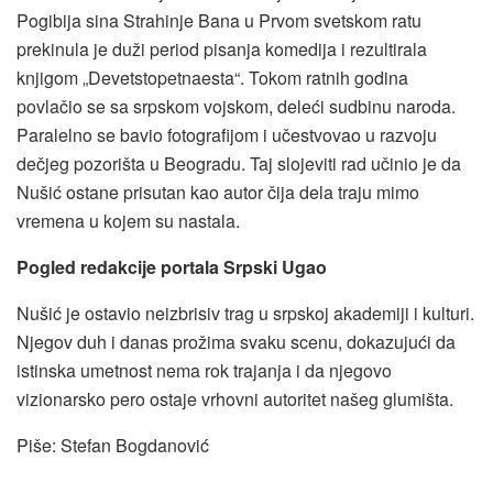
Pogibija sina Strahinje Bana u Prvom svetskom ratu
prekinula je duži period pisanja komedija i rezultirala
knjigom „Devetstopetnaesta“. Tokom ratnih godina
povlačio se sa srpskom vojskom, deleći sudbinu naroda.
Paralelno se bavio fotografijom i učestvovao u razvoju
dečjeg pozorišta u Beogradu. Taj slojeviti rad učinio je da
Nušić ostane prisutan kao autor čija dela traju mimo
vremena u kojem su nastala.
Pogled redakcije portala Srpski Ugao
Nušić je ostavio neizbrisiv trag u srpskoj akademiji i kulturi.
Njegov duh i danas prožima svaku scenu, dokazujući da
istinska umetnost nema rok trajanja i da njegovo
vizionarsko pero ostaje vrhovni autoritet našeg glumišta.
Piše: Stefan Bogdanović