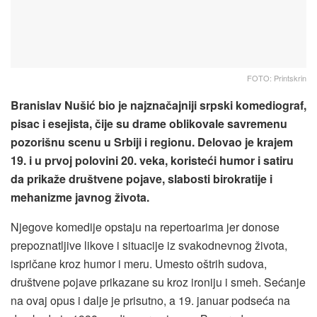
FOTO: Printskrin
Branislav Nušić bio je najznačajniji srpski komediograf,
pisac i esejista, čije su drame oblikovale savremenu
pozorišnu scenu u Srbiji i regionu. Delovao je krajem
19. i u prvoj polovini 20. veka, koristeći humor i satiru
da prikaže društvene pojave, slabosti birokratije i
mehanizme javnog života.
Njegove komedije opstaju na repertoarima jer donose
prepoznatljive likove i situacije iz svakodnevnog života,
ispričane kroz humor i meru. Umesto oštrih sudova,
društvene pojave prikazane su kroz ironiju i smeh. Sećanje
na ovaj opus i dalje je prisutno, a 19. januar podseća na