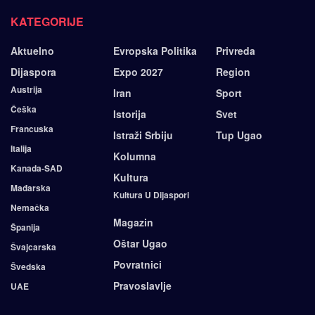
KATEGORIJE
Aktuelno
Evropska Politika
Privreda
Dijaspora
Expo 2027
Region
Austrija
Iran
Sport
Češka
Istorija
Svet
Francuska
Istraži Srbiju
Tup Ugao
Italija
Kolumna
Kanada-SAD
Kultura
Mađarska
Kultura U Dijaspori
Nemačka
Magazin
Španija
Oštar Ugao
Švajcarska
Povratnici
Švedska
Pravoslavlje
UAE