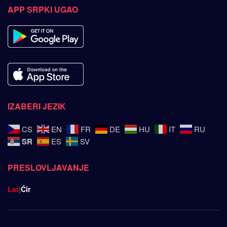
APP SRPKI UGAO
IZABERI JEZIK
CS
EN
FR
DE
HU
IT
RU
SR
ES
SV
PRESLOVLJAVANJE
Lat
|
Ćir