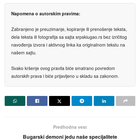
Napomena o autorskim pravima:
Zabranjeno je preuzimanje, kopiranje ili prenošenje teksta,
dela teksta ili fotografija sa sajta srpskiugao.rs bez izričitog
navođenja izvora i aktivnog linka ka originalnom tekstu na
našem sajtu.
Svako kršenje ovog pravila biće smatrano povredom
autorskih prava i biće prijavljeno u skladu sa zakonom.
Predhodna vest
Bugarski demoni jedu naše specijalitete