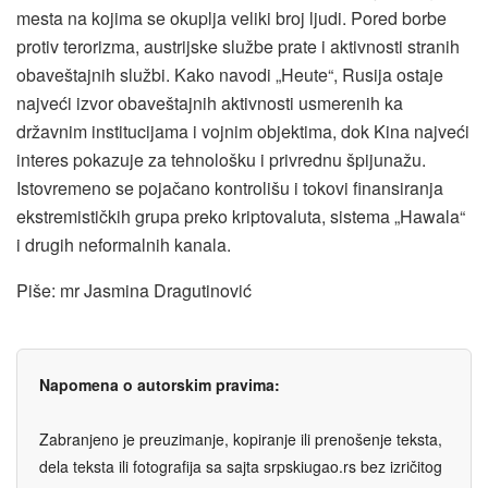
mesta na kojima se okuplja veliki broj ljudi. Pored borbe
protiv terorizma, austrijske službe prate i aktivnosti stranih
obaveštajnih službi. Kako navodi „Heute“, Rusija ostaje
najveći izvor obaveštajnih aktivnosti usmerenih ka
državnim institucijama i vojnim objektima, dok Kina najveći
interes pokazuje za tehnološku i privrednu špijunažu.
Istovremeno se pojačano kontrolišu i tokovi finansiranja
ekstremističkih grupa preko kriptovaluta, sistema „Hawala“
i drugih neformalnih kanala.
Piše: mr Jasmina Dragutinović
Napomena o autorskim pravima:
Zabranjeno je preuzimanje, kopiranje ili prenošenje teksta,
dela teksta ili fotografija sa sajta srpskiugao.rs bez izričitog