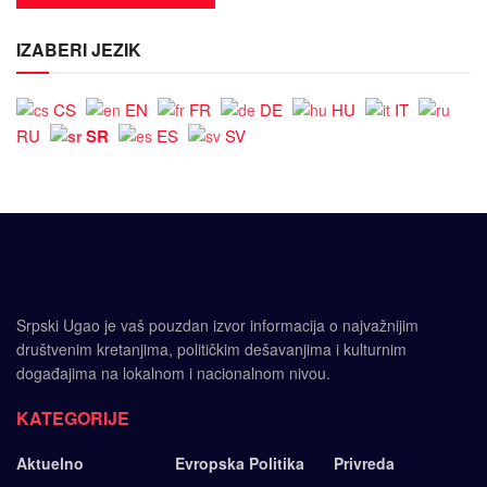
IZABERI JEZIK
CS
EN
FR
DE
HU
IT
SR
RU
ES
SV
Srpski Ugao je vaš pouzdan izvor informacija o najvažnijim
društvenim kretanjima, političkim dešavanjima i kulturnim
događajima na lokalnom i nacionalnom nivou.
KATEGORIJE
Aktuelno
Evropska Politika
Privreda