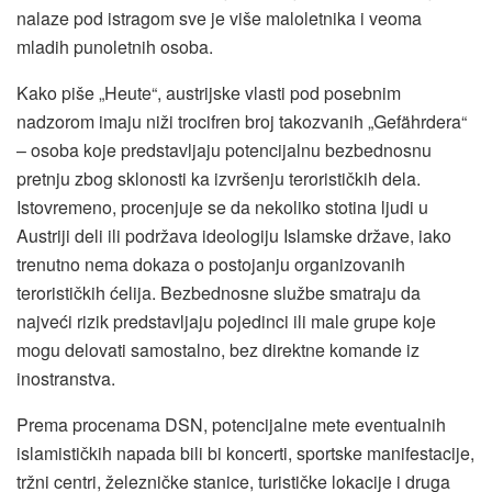
nalaze pod istragom sve je više maloletnika i veoma
mladih punoletnih osoba.
Kako piše „Heute“, austrijske vlasti pod posebnim
nadzorom imaju niži trocifren broj takozvanih „Gefährdera“
– osoba koje predstavljaju potencijalnu bezbednosnu
pretnju zbog sklonosti ka izvršenju terorističkih dela.
Istovremeno, procenjuje se da nekoliko stotina ljudi u
Austriji deli ili podržava ideologiju Islamske države, iako
trenutno nema dokaza o postojanju organizovanih
terorističkih ćelija. Bezbednosne službe smatraju da
najveći rizik predstavljaju pojedinci ili male grupe koje
mogu delovati samostalno, bez direktne komande iz
inostranstva.
Prema procenama DSN, potencijalne mete eventualnih
islamističkih napada bili bi koncerti, sportske manifestacije,
tržni centri, železničke stanice, turističke lokacije i druga