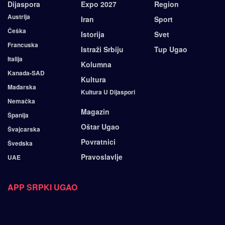
Dijaspora
Expo 2027
Region
Austrija
Iran
Sport
Češka
Istorija
Svet
Francuska
Istraži Srbiju
Tup Ugao
Italija
Kolumna
Kanada-SAD
Kultura
Mađarska
Kultura U Dijaspori
Nemačka
Magazin
Španija
Oštar Ugao
Švajcarska
Povratnici
Švedska
Pravoslavlje
UAE
APP SRPKI UGAO