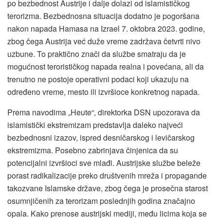
po bezbednost Austrije i dalje dolazi od islamističkog
terorizma. Bezbednosna situacija dodatno je pogoršana
nakon napada Hamasa na Izrael 7. oktobra 2023. godine,
zbog čega Austrija već duže vreme zadržava četvrti nivo
uzbune. To praktično znači da službe smatraju da je
mogućnost terorističkog napada realna i povećana, ali da
trenutno ne postoje operativni podaci koji ukazuju na
određeno vreme, mesto ili izvršioce konkretnog napada.
Prema navodima „Heute“, direktorka DSN upozorava da
islamistički ekstremizam predstavlja daleko najveći
bezbednosni izazov, ispred desničarskog i levičarskog
ekstremizma. Posebno zabrinjava činjenica da su
potencijalni izvršioci sve mlađi. Austrijske službe beleže
porast radikalizacije preko društvenih mreža i propagande
takozvane Islamske države, zbog čega je prosečna starost
osumnjičenih za terorizam poslednjih godina značajno
opala. Kako prenose austrijski mediji, među licima koja se