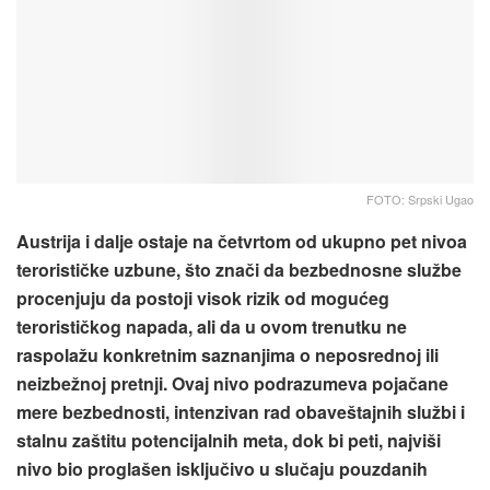
FOTO: Srpski Ugao
Austrija i dalje ostaje na četvrtom od ukupno pet nivoa
terorističke uzbune, što znači da bezbednosne službe
procenjuju da postoji visok rizik od mogućeg
terorističkog napada, ali da u ovom trenutku ne
raspolažu konkretnim saznanjima o neposrednoj ili
neizbežnoj pretnji. Ovaj nivo podrazumeva pojačane
mere bezbednosti, intenzivan rad obaveštajnih službi i
stalnu zaštitu potencijalnih meta, dok bi peti, najviši
nivo bio proglašen isključivo u slučaju pouzdanih