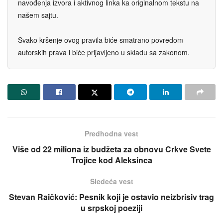
navođenja izvora i aktivnog linka ka originalnom tekstu na
našem sajtu.
Svako kršenje ovog pravila biće smatrano povredom
autorskih prava i biće prijavljeno u skladu sa zakonom.
Predhodna vest
Više od 22 miliona iz budžeta za obnovu Crkve Svete
Trojice kod Aleksinca
Sledeća vest
Stevan Raičković: Pesnik koji je ostavio neizbrisiv trag
u srpskoj poeziji