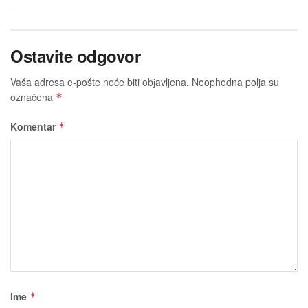
Ostavite odgovor
Vaša adresa e-pošte neće biti obјavljena.
Neophodna polja su
označena
*
Komentar
*
Ime
*