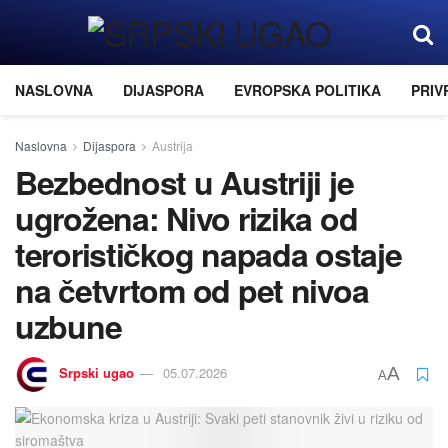
NASLOVNA
DIJASPORA
EVROPSKA POLITIKA
PRIV
Naslovna
Dijaspora
Austrija
Bezbednost u Austriji je
ugrožena: Nivo rizika od
terorističkog napada ostaje
na četvrtom od pet nivoa
uzbune
Srpski ugao
05.07.2026
A
A