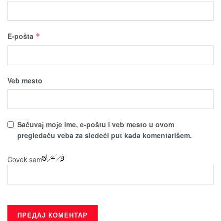
E-pošta
*
Veb mesto
Sačuvaј moјe ime, e-poštu i veb mesto u ovom
pregledaču veba za sledeći put kada komentarišem.
Čovek sam