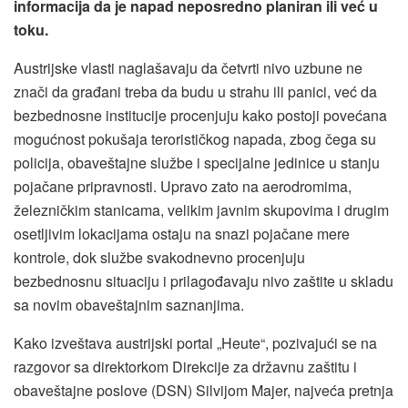
informacija da je napad neposredno planiran ili već u
toku.
Austrijske vlasti naglašavaju da četvrti nivo uzbune ne
znači da građani treba da budu u strahu ili panici, već da
bezbednosne institucije procenjuju kako postoji povećana
mogućnost pokušaja terorističkog napada, zbog čega su
policija, obaveštajne službe i specijalne jedinice u stanju
pojačane pripravnosti. Upravo zato na aerodromima,
železničkim stanicama, velikim javnim skupovima i drugim
osetljivim lokacijama ostaju na snazi pojačane mere
kontrole, dok službe svakodnevno procenjuju
bezbednosnu situaciju i prilagođavaju nivo zaštite u skladu
sa novim obaveštajnim saznanjima.
Kako izveštava austrijski portal „Heute“, pozivajući se na
razgovor sa direktorkom Direkcije za državnu zaštitu i
obaveštajne poslove (DSN) Silvijom Majer, najveća pretnja