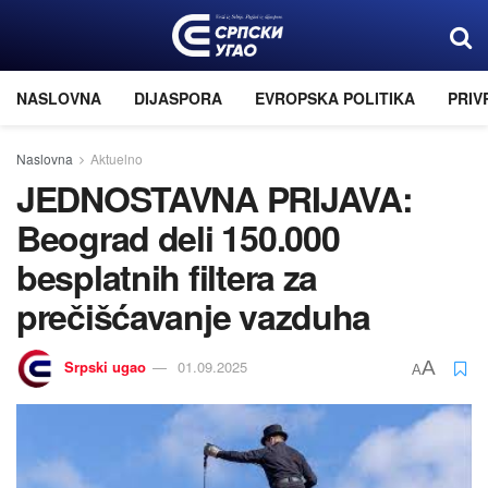
NASLOVNA
DIJASPORA
EVROPSKA POLITIKA
PRIV
Naslovna
Aktuelno
JEDNOSTAVNA PRIJAVA:
Beograd deli 150.000
besplatnih filtera za
prečišćavanje vazduha
Srpski ugao
01.09.2025
A
A