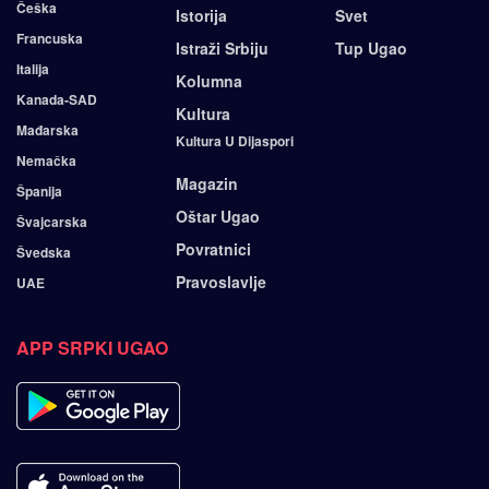
Češka
Istorija
Svet
Francuska
Istraži Srbiju
Tup Ugao
Italija
Kolumna
Kanada-SAD
Kultura
Mađarska
Kultura U Dijaspori
Nemačka
Magazin
Španija
Oštar Ugao
Švajcarska
Povratnici
Švedska
Pravoslavlje
UAE
APP SRPKI UGAO