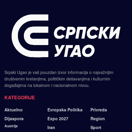
Srpski Ugao je vaš pouzdan izvor informacija o najvažnijim
društvenim kretanjima, političkim dešavanjima i kulturnim
događajima na lokalnom i nacionalnom nivou.
KATEGORIJE
Aktuelno
Evropska Politika
Privreda
Dijaspora
Expo 2027
Region
Austrija
Iran
Sport