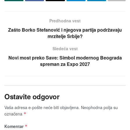
Predhodna vest
Zašto Borko Stefanović i njegova partija podržavaju
mrzitelje Srbije?
Sledeća vest
Novi most preko Save: Simbol modernog Beograda
spreman za Expo 2027
Ostavite odgovor
Vaša adresa e-pošte neće biti obјavljena.
Neophodna polja su
označena
*
Komentar
*