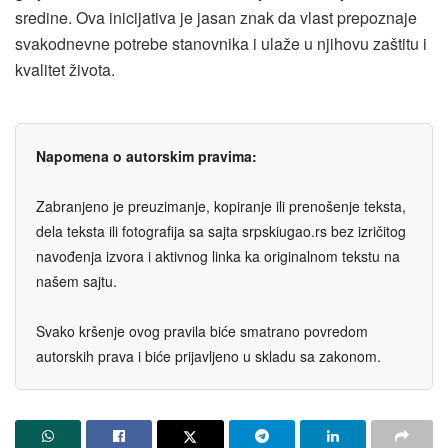
sredine. Ova inicijativa je jasan znak da vlast prepoznaje
svakodnevne potrebe stanovnika i ulaže u njihovu zaštitu i
kvalitet života.
Napomena o autorskim pravima:
Zabranjeno je preuzimanje, kopiranje ili prenošenje teksta,
dela teksta ili fotografija sa sajta srpskiugao.rs bez izričitog
navođenja izvora i aktivnog linka ka originalnom tekstu na
našem sajtu.
Svako kršenje ovog pravila biće smatrano povredom
autorskih prava i biće prijavljeno u skladu sa zakonom.