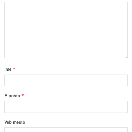
Ime
*
E-pošta
*
Veb mesto