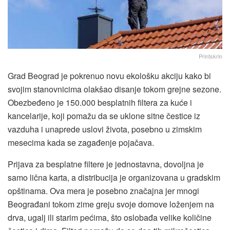
Printskrin
Grad Beograd je pokrenuo novu ekološku akciju kako bi
svojim stanovnicima olakšao disanje tokom grejne sezone.
Obezbeđeno je 150.000 besplatnih filtera za kuće i
kancelarije, koji pomažu da se uklone sitne čestice iz
vazduha i unaprede uslovi života, posebno u zimskim
mesecima kada se zagađenje pojačava.
Prijava za besplatne filtere je jednostavna, dovoljna je
samo lična karta, a distribucija je organizovana u gradskim
opštinama. Ova mera je posebno značajna jer mnogi
Beograđani tokom zime greju svoje domove loženjem na
drva, ugalj ili starim pećima, što oslobađa velike količine