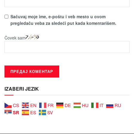
Sačuvaј moјe ime, e-poštu i veb mesto u ovom
pregledaču veba za sledeći put kada komentarišem.
Čovek sam
IZABERI JEZIK
CS
EN
FR
DE
HU
IT
RU
SR
ES
SV