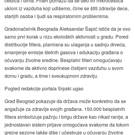
čestica i dima. Filteri pomažu da se deo tih mikročestica
ukloni iz vazduha koji udišemo, čime se štiti zdravlje dece,
starijih osoba i ljudi sa respiratornim problemima.
Gradonačelnik Beograda Aleksandar Šapić ističe da je ovo
samo prvi korak u nizu ekoloških aktivnosti u gradu. Pored
distribucije filtera, planirana su ulaganja u sadnju drveća,
smanjenje emisije štetnih gasova i edukaciju građana o
očuvanju životne sredine. Besplatni filteri omogućavaju
svakome da aktivno doprinese čistijem vazduhu u svom
domu i gradu, a time i sveukupnom zdravlju.
Pogled redakcije portala Srpski ugao
Grad Beograd pokazuje da država može konkretno da se
angažuje za zdravlje svojih građana. 150.000 besplatnih
filtera simbolizuje pažnju i brigu države kao nikad ranije, a
jednostavan sistem prijave omogućava svakome da tokom
grejne sezone lakše diše i učestvuje u očuvanju životne