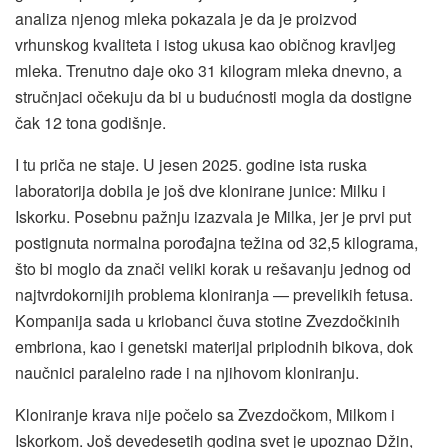
analiza njenog mleka pokazala je da je proizvod
vrhunskog kvaliteta i istog ukusa kao običnog kravljeg
mleka. Trenutno daje oko 31 kilogram mleka dnevno, a
stručnjaci očekuju da bi u budućnosti mogla da dostigne
čak 12 tona godišnje.
I tu priča ne staje. U jesen 2025. godine ista ruska
laboratorija dobila je još dve klonirane junice: Milku i
Iskorku. Posebnu pažnju izazvala je Milka, jer je prvi put
postignuta normalna porođajna težina od 32,5 kilograma,
što bi moglo da znači veliki korak u rešavanju jednog od
najtvrdokornijih problema kloniranja — prevelikih fetusa.
Kompanija sada u kriobanci čuva stotine Zvezdočkinih
embriona, kao i genetski materijal priplodnih bikova, dok
naučnici paralelno rade i na njihovom kloniranju.
Kloniranje krava nije počelo sa Zvezdočkom, Milkom i
Iskorkom. Još devedesetih godina svet je upoznao Džin,