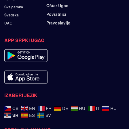
Oštar Ugao
Švajcarska
Povratnici
Švedska
Pravoslavlje
UAE
APP SRPKI UGAO
IZABERI JEZIK
CS
EN
FR
DE
HU
IT
RU
SR
ES
SV