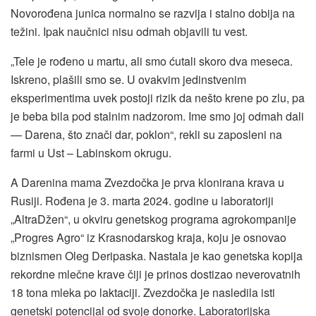
Novorođena junica normalno se razvija i stalno dobija na
težini. Ipak naučnici nisu odmah objavili tu vest.
„Tele je rođeno u martu, ali smo ćutali skoro dva meseca.
Iskreno, plašili smo se. U ovakvim jedinstvenim
eksperimentima uvek postoji rizik da nešto krene po zlu, pa
je beba bila pod stalnim nadzorom. Ime smo joj odmah dali
— Darena, što znači dar, poklon“, rekli su zaposleni na
farmi u Ust – Labinskom okrugu.
A Darenina mama Zvezdočka je prva klonirana krava u
Rusiji. Rođena je 3. marta 2024. godine u laboratoriji
„AltraDžen“, u okviru genetskog programa agrokompanije
„Progres Agro“ iz Krasnodarskog kraja, koju je osnovao
biznismen Oleg Deripaska. Nastala je kao genetska kopija
rekordne mlečne krave čiji je prinos dostizao neverovatnih
18 tona mleka po laktaciji. Zvezdočka je nasledila isti
genetski potencijal od svoje donorke. Laboratorijska