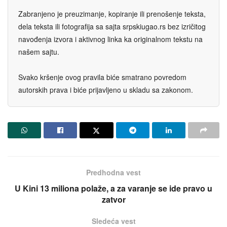
Zabranjeno je preuzimanje, kopiranje ili prenošenje teksta,
dela teksta ili fotografija sa sajta srpskiugao.rs bez izričitog
navođenja izvora i aktivnog linka ka originalnom tekstu na
našem sajtu.
Svako kršenje ovog pravila biće smatrano povredom
autorskih prava i biće prijavljeno u skladu sa zakonom.
Predhodna vest
U Kini 13 miliona polaže, a za varanje se ide pravo u
zatvor
Sledeća vest