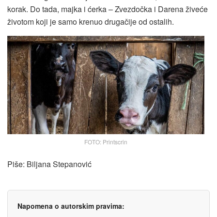
korak. Do tada, majka i ćerka – Zvezdočka i Darena živeće
životom koji je samo krenuo drugačije od ostalih.
FOTO: Printscrin
Piše: Biljana Stepanović
Napomena o autorskim pravima: