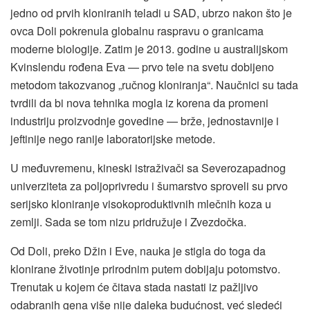
jedno od prvih kloniranih teladi u SAD, ubrzo nakon što je
ovca Doli pokrenula globalnu raspravu o granicama
moderne biologije. Zatim je 2013. godine u australijskom
Kvinslendu rođena Eva — prvo tele na svetu dobijeno
metodom takozvanog „ručnog kloniranja“. Naučnici su tada
tvrdili da bi nova tehnika mogla iz korena da promeni
industriju proizvodnje govedine — brže, jednostavnije i
jeftinije nego ranije laboratorijske metode.
U međuvremenu, kineski istraživači sa Severozapadnog
univerziteta za poljoprivredu i šumarstvo sproveli su prvo
serijsko kloniranje visokoproduktivnih mlečnih koza u
zemlji. Sada se tom nizu pridružuje i Zvezdočka.
Od Doli, preko Džin i Eve, nauka je stigla do toga da
klonirane životinje prirodnim putem dobijaju potomstvo.
Trenutak u kojem će čitava stada nastati iz pažljivo
odabranih gena više nije daleka budućnost, već sledeći