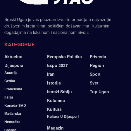
Srpski Ugao je vaš pouzdan izvor informacija o najvažnijim
društvenim kretanjima, političkim dešavanjima i kulturnim
događajima na lokalnom i nacionalnom nivou.
KATEGORIJE
Aktuelno
Evropska Politika
Privreda
Dijaspora
Expo 2027
Region
Austrija
Iran
Sport
Češka
Istorija
Svet
Francuska
Istraži Srbiju
Tup Ugao
Italija
Kolumna
Kanada-SAD
Kultura
Mađarska
Kultura U Dijaspori
Nemačka
Magazin
Španija