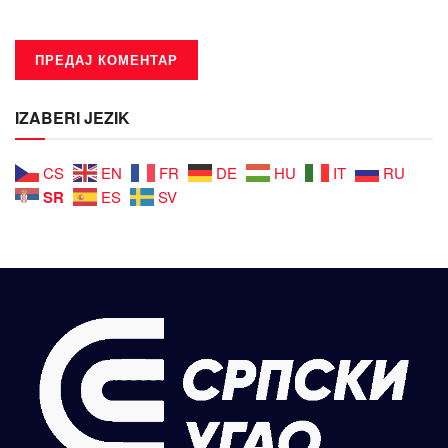
IZABERI JEZIK
CS
EN
FR
DE
HU
IT
RU
SR
ES
SV