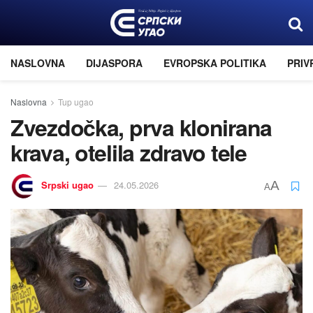
NASLOVNA
DIJASPORA
EVROPSKA POLITIKA
PRIV
Naslovna
Tup ugao
Zvezdočka, prva klonirana
krava, otelila zdravo tele
Srpski ugao
24.05.2026
A
A