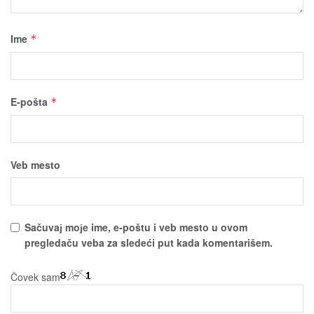
Ime
*
E-pošta
*
Veb mesto
Sačuvaј moјe ime, e-poštu i veb mesto u ovom
pregledaču veba za sledeći put kada komentarišem.
Čovek sam