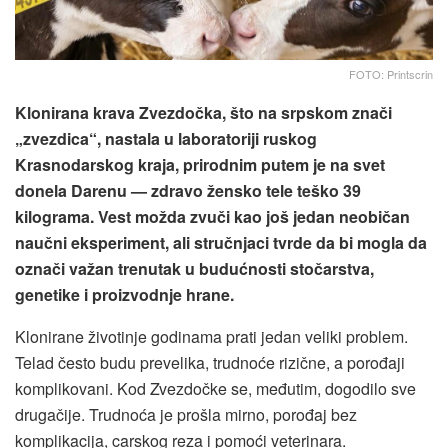
FOTO: Printscrin
Klonirana krava Zvezdočka, što na srpskom znači
„zvezdica“, nastala u laboratoriji ruskog
Krasnodarskog kraja, prirodnim putem je na svet
donela Darenu — zdravo žensko tele teško 39
kilograma. Vest možda zvuči kao još jedan neobičan
naučni eksperiment, ali stručnjaci tvrde da bi mogla da
označi važan trenutak u budućnosti stočarstva,
genetike i proizvodnje hrane.
Klonirane životinje godinama prati jedan veliki problem.
Telad često budu prevelika, trudnoće rizične, a porođaji
komplikovani. Kod Zvezdočke se, međutim, dogodilo sve
drugačije. Trudnoća je prošla mirno, porođaj bez
komplikacija, carskog reza i pomoći veterinara.