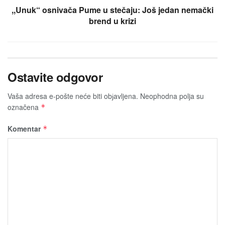
,,Unuk“ osnivača Pume u stečaju: Još jedan nemački
brend u krizi
Ostavite odgovor
Vaša adresa e-pošte neće biti obјavljena.
Neophodna polja su
označena
*
Komentar
*