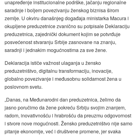
unapređenje institucionalne podrške, jačanju regionalne
saradnje i boljem povezivanju ženskog biznisa širom
zemlje. U okviru današnjeg događaja ministarka Macura i
okupljene preduzetnice zvanično su potpisale Deklaraciju
preduzetnica, zajednički dokument kojim se potvrđuje
posvećenost stvaranju Srbije zasnovane na znanju,
saradnji i jednakim mogućnostima za sve žene.
Deklaracija ističe važnost ulaganja u žensko
preduzetništvo, digitalnu transformaciju, inovacije,
globalno povezivanje i međusobnu solidarnost žena u
poslovnom svetu.
„Danas, na Međunarodni dan preduzetnica, želimo da
jasno poručimo da žene pokreću Srbiju svojim znanjem,
radom, inovativnošću i hrabrošću da preuzmu odgovornost
i stvore nove mogućnosti. Žensko preduzetništvo nije samo
pitanje ekonomije, već i društvene promene, jer svaka