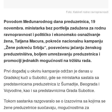
Foto: Kabinet rodne ravropravnosti
Povodom Međunarodnog dana preduzetnica, 19
novembra. ministarka bez portfelja zadužena za rodnu
ravnopravnost i političko i ekonomsko osnaživanje
žena, Tatjana Macura, pokreće nacionalnu kampanju
„Žene pokreću Srbiju“, posvećenu jačanju ženskog
preduzetništva, boljem umrežavanju preduzetnica i
promociji jednakih mogućnosti na tržištu rada.
Prvi događaj u okviru kampanje održan je danas u
Gradskoj kući u Subotici, gde se ministarka sastala sa
predstavnicama preduzetnica iz Šumadije, Beograda i
Vojvodine, kao i sa predstavnicima Grada Subotice.
Tokom sastanka razgovaralo se o izazovima sa kojima se
žene preduzetnice suočavaju, mogućnostima za