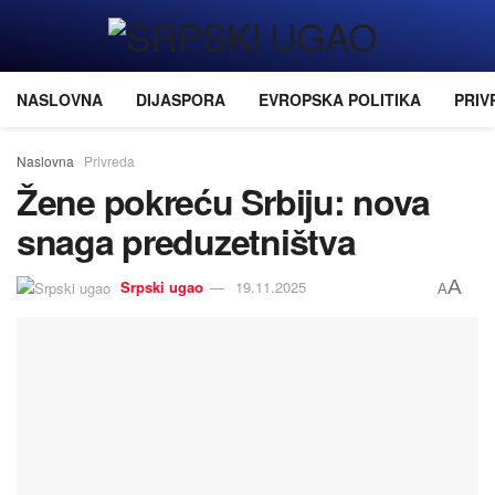
NASLOVNA
DIJASPORA
EVROPSKA POLITIKA
PRIV
Naslovna
Privreda
Žene pokreću Srbiju: nova
snaga preduzetništva
A
Srpski ugao
19.11.2025
A