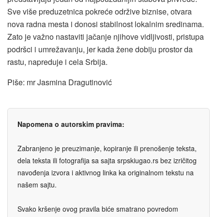
Sve više preduzetnica pokreće održive biznise, otvara
nova radna mesta i donosi stabilnost lokalnim sredinama.
Zato je važno nastaviti jačanje njihove vidljivosti, pristupa
podršci i umrežavanju, jer kada žene dobiju prostor da
rastu, napreduje i cela Srbija.
Piše: mr Jasmina Dragutinović
Napomena o autorskim pravima:
Zabranjeno je preuzimanje, kopiranje ili prenošenje teksta,
dela teksta ili fotografija sa sajta srpskiugao.rs bez izričitog
navođenja izvora i aktivnog linka ka originalnom tekstu na
našem sajtu.
Svako kršenje ovog pravila biće smatrano povredom