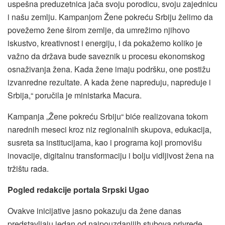
uspešna preduzetnica jača svoju porodicu, svoju zajednicu
i našu zemlju. Kampanjom Žene pokreću Srbiju želimo da
povežemo žene širom zemlje, da umrežimo njihovo
iskustvo, kreativnost i energiju, i da pokažemo koliko je
važno da država bude saveznik u procesu ekonomskog
osnaživanja žena. Kada žene imaju podršku, one postižu
izvanredne rezultate. A kada žene napreduju, napreduje i
Srbija,“ poručila je ministarka Macura.
Kampanja „Žene pokreću Srbiju“ biće realizovana tokom
narednih meseci kroz niz regionalnih skupova, edukacija,
susreta sa institucijama, kao i programa koji promovišu
inovacije, digitalnu transformaciju i bolju vidljivost žena na
tržištu rada.
Pogled redakcije portala Srpski Ugao
Ovakve inicijative jasno pokazuju da žene danas
predstavljaju jedan od najpouzdanijih stubova privrede.