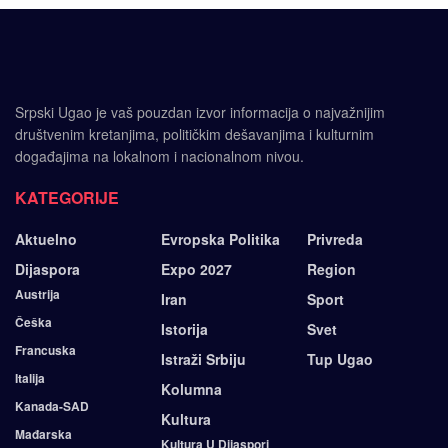
Srpski Ugao je vaš pouzdan izvor informacija o najvažnijim
društvenim kretanjima, političkim dešavanjima i kulturnim
događajima na lokalnom i nacionalnom nivou.
KATEGORIJE
Aktuelno
Evropska Politika
Privreda
Dijaspora
Expo 2027
Region
Austrija
Iran
Sport
Češka
Istorija
Svet
Francuska
Istraži Srbiju
Tup Ugao
Italija
Kolumna
Kanada-SAD
Kultura
Mađarska
Kultura U Dijaspori