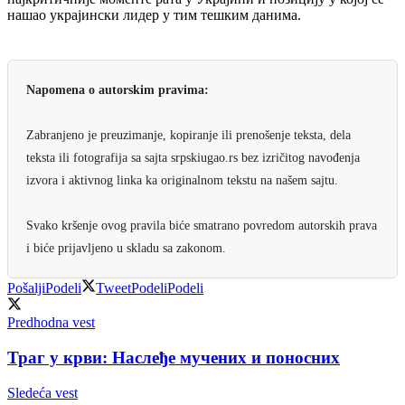
нашао украјински лидер у тим тешким данима.
Napomena o autorskim pravima:
Zabranjeno je preuzimanje, kopiranje ili prenošenje teksta, dela
teksta ili fotografija sa sajta srpskiugao.rs bez izričitog navođenja
izvora i aktivnog linka ka originalnom tekstu na našem sajtu.
Svako kršenje ovog pravila biće smatrano povredom autorskih prava
i biće prijavljeno u skladu sa zakonom.
Pošalji
Podeli
Tweet
Podeli
Podeli
Predhodna vest
Траг у крви: Наслеђе мучених и поносних
Sledeća vest