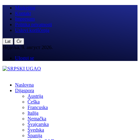
Marketing
Kontakt
Impresum
Politika privatnosti
Uslovi korišćenja
|
Lat
Ćir
Недеља, 9. август 2026.
Uloguj se
Naslovna
Dijaspora
Austrija
Češka
Francuska
Italija
Nemačka
Švajcarska
Švedska
Španija