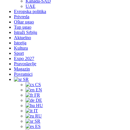
Kanada-SAD
UAE
Evropska politika
Privreda
Oštar ugao
Tup ugao
Istraži Srbiju
Aktuelno
Istorija
Kultura
Sport
Expo 2027
Pravoslavlje
Magazin
Povratnici
SR
CS
EN
FR
DE
HU
IT
RU
SR
ES