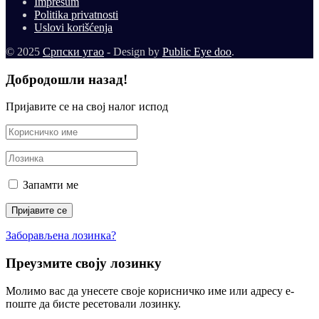
Impresum
Politika privatnosti
Uslovi korišćenja
© 2025
Српски угао
- Design by
Public Eye doo
.
Добродошли назад!
Пријавите се на свој налог испод
Запамти ме
Заборављена лозинка?
Преузмите своју лозинку
Молимо вас да унесете своје корисничко име или адресу е-
поште да бисте ресетовали лозинку.