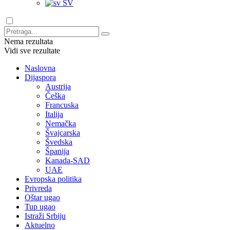
SV
Nema rezultata
Vidi sve rezultate
Naslovna
Dijaspora
Austrija
Češka
Francuska
Italija
Nemačka
Švajcarska
Švedska
Španija
Kanada-SAD
UAE
Evropska politika
Privreda
Oštar ugao
Tup ugao
Istraži Srbiju
Aktuelno