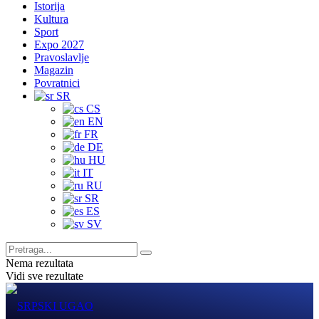
Istorija
Kultura
Sport
Expo 2027
Pravoslavlje
Magazin
Povratnici
SR
CS
EN
FR
DE
HU
IT
RU
SR
ES
SV
Nema rezultata
Vidi sve rezultate