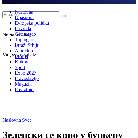
Naslovna
Dijaspora
Evropska politika
Privreda
Oštar ugao
Nema rezultata
Tup ugao
Istraži Srbiju
Aktuelno
Vidi sve rezultate
Istorija
Kultura
Sport
Expo 2027
Pravoslavlje
Magazin
Povratnici
Naslovna
Svet
Зеленски се крио у бункеру