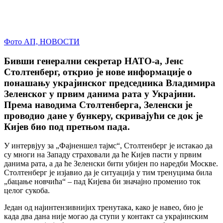
Фото АП, НОВОСТИ
Бивши генерални секретар НАТО-а, Јенс
Столтенберг, открио је нове информације о
понашању украјинског председника Владимира
Зеленског у првим данима рата у Украјини.
Према наводима Столтенберга, Зеленски је
проводио дане у бункеру, скривајући се док је
Кијев био под претњом пада.
У интервјуу за „Фајненшел тајмс“, Столтенберг је истакао да
су многи на Западу страховали да ће Кијев пасти у првим
данима рата, а да ће Зеленски бити убијен по наредби Москве.
Столтенберг је изјавио да је ситуација у тим тренуцима била
„бацање новчића“ – пад Кијева би значајно променио ток
целог сукоба.
Један од најинтензивнијих тренутака, како је навео, био је
када два дана није могао да ступи у контакт са украјинским