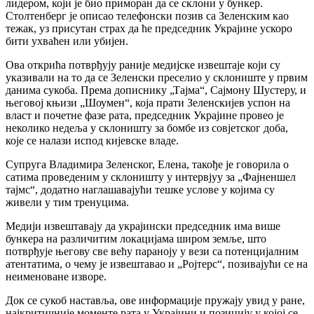
лидером, који је био приморан да се склони у бункер.
Столтенберг је описао телефонски позив са Зеленским као
тежак, уз присутан страх да ће председник Украјине ускоро
бити ухваћен или убијен.
Ова открића потврђују раније медијске извештаје који су
указивали на то да се Зеленски преселио у склониште у првим
данима сукоба. Према дописнику „Тајма“, Сајмону Шустеру, и
његовој књизи „Шоумен“, која прати Зеленскијев успон на
власт и почетне фазе рата, председник Украјине провео је
неколико недеља у склоништу за бомбе из совјетског доба,
које се налази испод кијевске владе.
Супруга Владимира Зеленског, Елена, такође је говорила о
сатима проведеним у склоништу у интервјуу за „Фајненшел
тајмс“, додатно наглашавајући тешке услове у којима су
живели у тим тренуцима.
Медији извештавају да украјински председник има више
бункера на различитим локацијама широм земље, што
потврђује његову све већу параноју у вези са потенцијалним
атентатима, о чему је извештавао и „Ројтерс“, позивајући се на
неименоване изворе.
Док се сукоб наставља, ове информације пружају увид у ране,
најкритичније моменте рата у Украјини и позицију у којој се