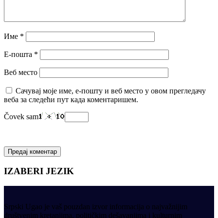
Име
*
Е-пошта
*
Веб место
Сачувај моје име, е-пошту и веб место у овом прегледачу
веба за следећи пут када коментаришем.
Čovek sam
IZABERI JEZIK
Srpski Ugao je vaš pouzdan izvor informacija o najvažnijim
društvenim kretanjima, političkim dešavanjima i kulturnim