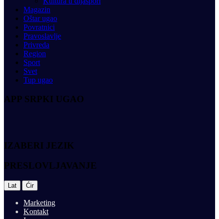
Kultura u dijaspori
Magazin
Oštar ugao
Povratnici
Pravoslavlje
Privreda
Region
Sport
Svet
Tup ugao
APP SRPKI UGAO
IZABERI JEZIK
PRESLOVLJAVANJE
|
Lat
Ćir
Marketing
Kontakt