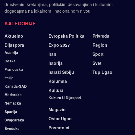
društvenim kretanjima, političkim dešavanjima i kulturnim
događajima na lokalnom i nacionalnom nivou.
KATEGORIJE
Aktuelno
Evropska Politika
Privreda
Dijaspora
Expo 2027
Region
Austrija
Iran
Sport
Češka
Istorija
Svet
Francuska
Istraži Srbiju
Tup Ugao
Italija
Kolumna
Kanada-SAD
Kultura
Mađarska
Kultura U Dijaspori
Nemačka
Magazin
Španija
Oštar Ugao
Švajcarska
Povratnici
Švedska