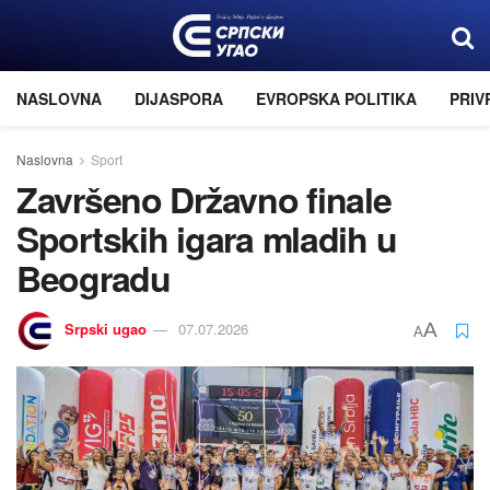
NASLOVNA
DIJASPORA
EVROPSKA POLITIKA
PRIV
Naslovna
Sport
Završeno Državno finale
Sportskih igara mladih u
Beogradu
Srpski ugao
07.07.2026
A
A