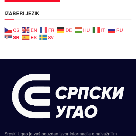
IZABERI JEZIK
CS
EN
FR
DE
HU
IT
RU
SR
ES
SV
Srpski Ugao je vaš pouzdan izvor informacija o najvažnijim