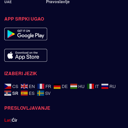
Pravoslavlje
UAE
APP SRPKI UGAO
IZABERI JEZIK
CS
EN
FR
DE
HU
IT
RU
SR
ES
SV
PRESLOVLJAVANJE
Lat
|
Ćir