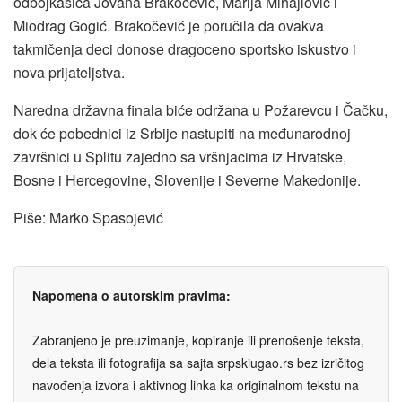
odbojkašica Jovana Brakočević, Marija Mihajlović i
Miodrag Gogić. Brakočević je poručila da ovakva
takmičenja deci donose dragoceno sportsko iskustvo i
nova prijateljstva.
Naredna državna finala biće održana u Požarevcu i Čačku,
dok će pobednici iz Srbije nastupiti na međunarodnoj
završnici u Splitu zajedno sa vršnjacima iz Hrvatske,
Bosne i Hercegovine, Slovenije i Severne Makedonije.
Piše: Marko Spasojević
Napomena o autorskim pravima:
Zabranjeno je preuzimanje, kopiranje ili prenošenje teksta,
dela teksta ili fotografija sa sajta srpskiugao.rs bez izričitog
navođenja izvora i aktivnog linka ka originalnom tekstu na