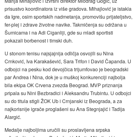
Marija Mihajlović i izvršni direktor Miodrag Gogić, uz
prisustvo koordinatora iz više gradova. Mihajlović je istakla
da Igre, osim sportskih nadmetanja, promovišu prijateljstvo,
fer-plej i zdrave životne navike. Takmičenja su održana u
Šumicama i na Adi Ciganliji, gde su mladi sportisti
pokazali borbenost i timski duh.
U stonom tenisu najsjajnija odličja osvojili su Nina
Crnković, Iva Karakašević, Sara Trifon i David Čapanda. U
odbojci na pesku kod devojčica trijumfovao je beogradski
par Andrea i Nina, dok je u muškoj konkurenciji najbolja
bila ekipa OK Crvena zvezda Beograd. MVP priznanja
pripala su Nini Bezbradici i Aleksandru Trubintu. U odbojci
su do titula stigli ŽOK Ub i Crnjanski iz Beograda, a za
najkorisnije igrače proglašeni su Ana Stegnjajić i Tadija
Alargić.
Medalje najboljima uručili su proslavljena srpska