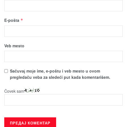
E-pošta
*
Veb mesto
Sačuvaј moјe ime, e-poštu i veb mesto u ovom
pregledaču veba za sledeći put kada komentarišem.
Čovek sam