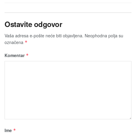
Ostavite odgovor
Vaša adresa e-pošte neće biti obјavljena.
Neophodna polja su
označena
*
Komentar
*
Ime
*