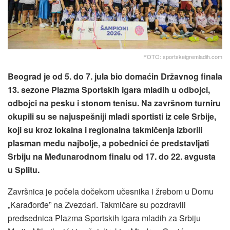
FOTO: sportskeigremladih.com
Beograd je od 5. do 7. jula bio domaćin Državnog finala
13. sezone Plazma Sportskih igara mladih u odbojci,
odbojci na pesku i stonom tenisu. Na završnom turniru
okupili su se najuspešniji mladi sportisti iz cele Srbije,
koji su kroz lokalna i regionalna takmičenja izborili
plasman među najbolje, a pobednici će predstavljati
Srbiju na Međunarodnom finalu od 17. do 22. avgusta
u Splitu.
Završnica je počela dočekom učesnika i žrebom u Domu
„Karađorđe” na Zvezdari. Takmičare su pozdravili
predsednica Plazma Sportskih igara mladih za Srbiju