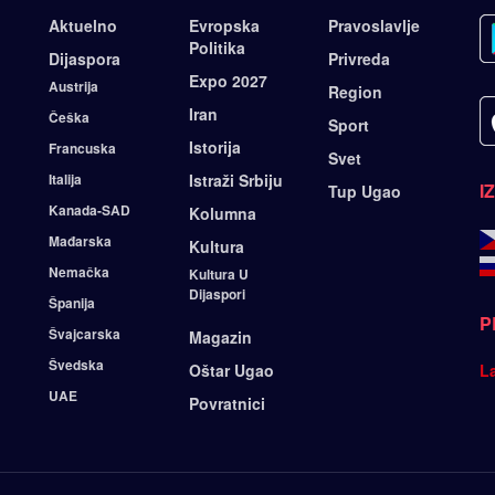
Aktuelno
Evropska
Pravoslavlje
Politika
Dijaspora
Privreda
Expo 2027
Austrija
Region
Iran
Češka
Sport
Istorija
Francuska
Svet
Italija
Istraži Srbiju
I
Tup Ugao
Kanada-SAD
Kolumna
Mađarska
Kultura
Nemačka
Kultura U
Dijaspori
Španija
P
Švajcarska
Magazin
Švedska
Oštar Ugao
L
UAE
Povratnici