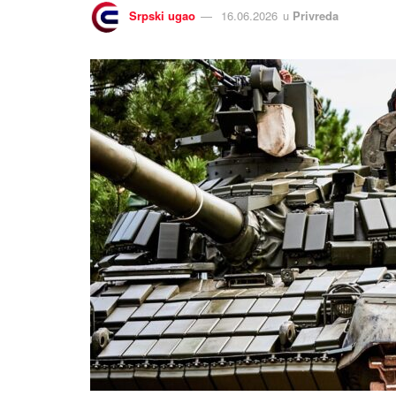
Srpski ugao
16.06.2026
u
Privreda