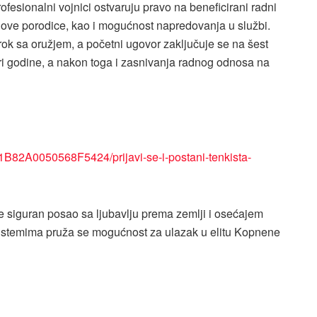
fesionalni vojnici ostvaruju pravo na beneficirani radni
nove porodice, kao i mogućnost napredovanja u službi.
ni rok sa oružjem, a početni ugovor zaključuje se na šest
i godine, a nakon toga i zasnivanja radnog odnosa na
1B82A0050568F5424/prijavi-se-i-postani-tenkista-
je siguran posao sa ljubavlju prema zemlji i osećajem
istemima pruža se mogućnost za ulazak u elitu Kopnene