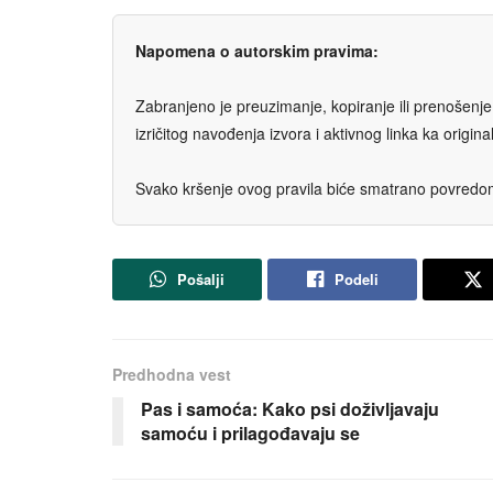
Napomena o autorskim pravima:
Zabranjeno je preuzimanje, kopiranje ili prenošenje t
izričitog navođenja izvora i aktivnog linka ka origi
Svako kršenje ovog pravila biće smatrano povredom 
Pošalji
Podeli
Predhodna vest
Pas i samoća: Kako psi doživljavaju
samoću i prilagođavaju se