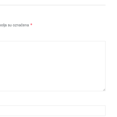
olja su označena
*