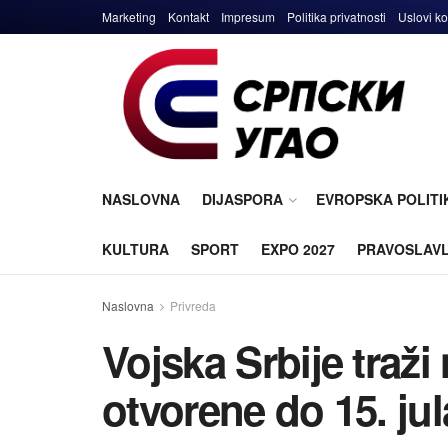
Marketing
Kontakt
Impresum
Politika privatnosti
Uslovi ko
NASLOVNA
DIJASPORA
EVROPSKA POLITI
KULTURA
SPORT
EXPO 2027
PRAVOSLAV
Naslovna
Privreda
Vojska Srbije traži
otvorene do 15. jul