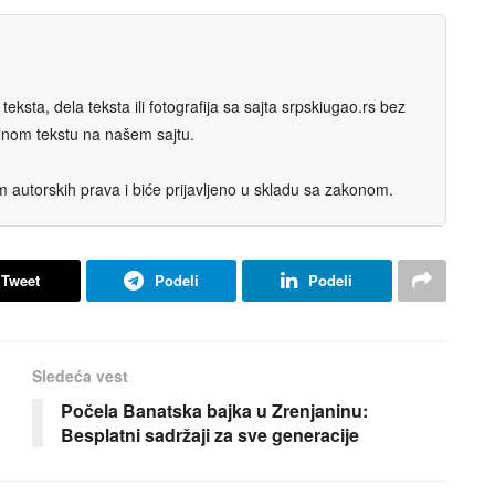
eksta, dela teksta ili fotografija sa sajta srpskiugao.rs bez
nalnom tekstu na našem sajtu.
autorskih prava i biće prijavljeno u skladu sa zakonom.
Tweet
Podeli
Podeli
Sledeća vest
Počela Banatska bajka u Zrenjaninu:
Besplatni sadržaji za sve generacije