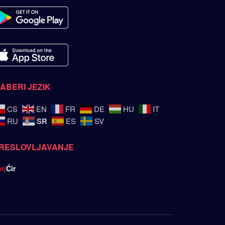
ZABERI JEZIK
CS
EN
FR
DE
HU
IT
SR
RU
ES
SV
RESLOVLJAVANJE
at
|
Ćir