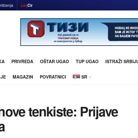
rišćenja
Lat
|
Ćir
KA
PRIVREDA
OŠTAR UGAO
TUP UGAO
ISTRAŽI SRBIJ
LJE
MAGAZIN
POVRATNICI
SR
 nove tenkiste: Prijave
a