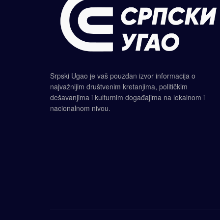
Srpski Ugao je vaš pouzdan izvor informacija o
najvažnijim društvenim kretanjima, političkim
dešavanjima i kulturnim događajima na lokalnom i
nacionalnom nivou.