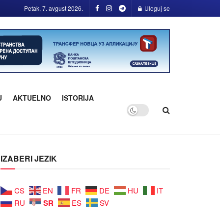
Petak, 7. avgust 2026.
Uloguj se
U
AKTUELNO
ISTORIJA
IZABERI JEZIK
CS
EN
FR
DE
HU
IT
SR
RU
ES
SV