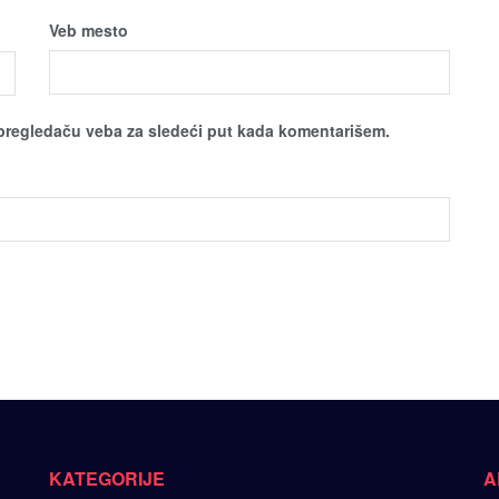
Veb mesto
pregledaču veba za sledeći put kada komentarišem.
KATEGORIJE
A