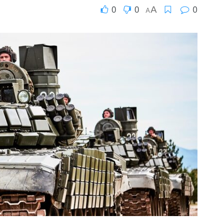
0
0
0
A
A