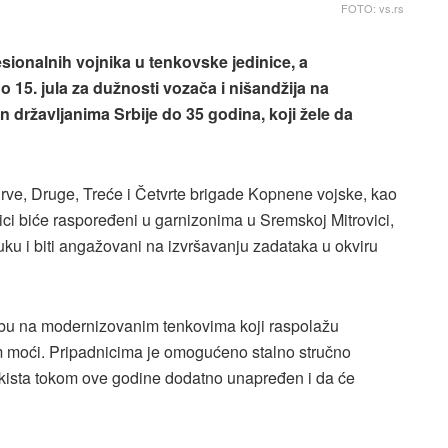
FOTO: vs.rs
fesionalnih vojnika u tenkovske jedinice, a
 15. jula za dužnosti vozača i nišandžija na
državljanima Srbije do 35 godina, koji žele da
ve, Druge, Treće i Četvrte brigade Kopnene vojske, kao
ci biće raspoređeni u garnizonima u Sremskoj Mitrovici,
uku i biti angažovani na izvršavanju zadataka u okviru
bu na modernizovanim tenkovima koji raspolažu
 moći. Pripadnicima je omogućeno stalno stručno
enkista tokom ove godine dodatno unapređen i da će