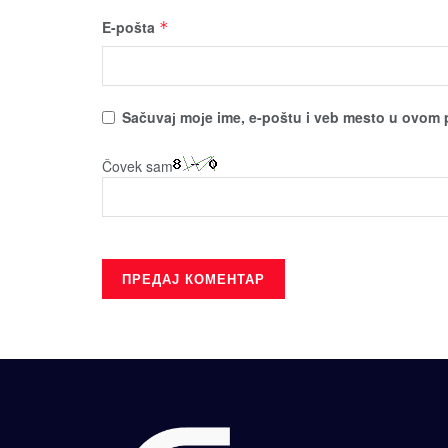
E-pošta
*
Sačuvaј moјe ime, e-poštu i veb mesto u ovom 
Čovek sam