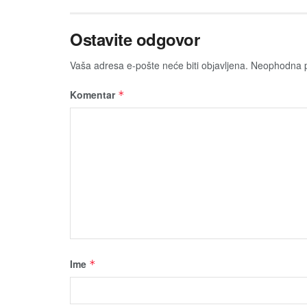
Ostavite odgovor
Vaša adresa e-pošte neće biti obјavljena.
Neophodna p
Komentar
*
Ime
*