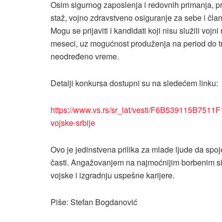
Osim sigurnog zaposlenja i redovnih primanja, pro
staž, vojno zdravstveno osiguranje za sebe i čla
Mogu se prijaviti i kandidati koji nisu služili voj
meseci, uz mogućnost produženja na period do tr
neodređeno vreme.
Detalji konkursa dostupni su na sledećem linku:
https://www.vs.rs/sr_lat/vesti/F6B539115B7511F
vojske-srbije
Ovo je jedinstvena prilika za mlade ljude da spo
časti. Angažovanjem na najmoćnijim borbenim s
vojske i izgradnju uspešne karijere.
Piše: Stefan Bogdanović