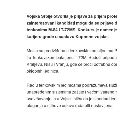
Vojska Srbije otvorila je prijave za prijem pro
zainteresovani kandidati mogu da se prijave do
tenkovima M-84 i T-72MS. Konkurs je namenjen 
karijeru grade u sastavu Kopnene vojske.
Mesta su predviđena u tenkovskim bataljonima Pr
i u Tenkovskom bataljonu T-72M. Budući pripadni
Kraljevu, Nišu i Vranju, gde će proći potrebnu ob
oklopnih jedinica.
Rad u tenkovskim jedinicama podrazumeva služ
unapređenim sistemima zaštite i većom vatrenom
usavršavanje, a u Vojsci ističu da je standard t
ulaganja u njihove uslove rada biti nastavljena.