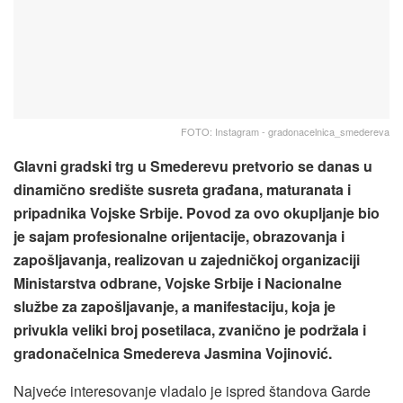
FOTO: Instagram - gradonacelnica_smedereva
Glavni gradski trg u Smederevu pretvorio se danas u
dinamično središte susreta građana, maturanata i
pripadnika Vojske Srbije. Povod za ovo okupljanje bio
je sajam profesionalne orijentacije, obrazovanja i
zapošljavanja, realizovan u zajedničkoj organizaciji
Ministarstva odbrane, Vojske Srbije i Nacionalne
službe za zapošljavanje, a manifestaciju, koja je
privukla veliki broj posetilaca, zvanično je podržala i
gradonačelnica Smedereva Jasmina Vojinović.
Najveće interesovanje vladalo je ispred štandova Garde