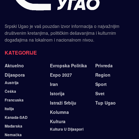
Srpski Ugao je vaš pouzdan izvor informacija o najvažnijim
društvenim kretanjima, političkim dešavanjima i kulturnim
događajima na lokalnom i nacionalnom nivou.
KATEGORIJE
Aktuelno
Evropska Politika
Privreda
Dijaspora
Expo 2027
Region
Austrija
Iran
Sport
Češka
Istorija
Svet
Francuska
Istraži Srbiju
Tup Ugao
Italija
Kolumna
Kanada-SAD
Kultura
Mađarska
Kultura U Dijaspori
Nemačka