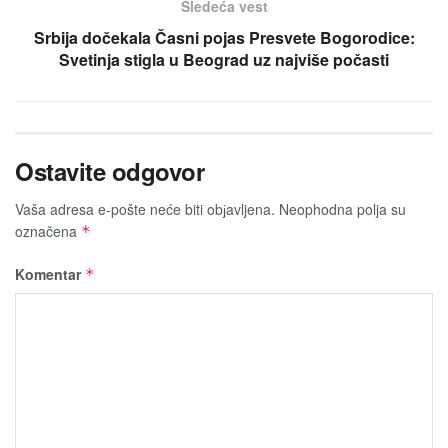
Sledeća vest
Srbija dočekala Časni pojas Presvete Bogorodice:
Svetinja stigla u Beograd uz najviše počasti
Ostavite odgovor
Vaša adresa e-pošte neće biti obјavljena.
Neophodna polja su
označena
*
Komentar
*