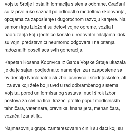
Vojske Srbije i ostalih formacija sistema odbrane. Građani
su iz prve ruke saznali pojedinosti o modelima školovanja,
opcijama za zaposlenje i dugoročnom razvoju karijere. Na
samom trgu izloženi su delovi vojne opreme, vozila i
naoružanja koju jedinice koriste u redovnim misijama, dok
su vojni predstavnici neumorno odgovarali na pitanja
radoznalih posetilaca svih generacija.
Kapetan Kosana Koprivica iz Garde Vojske Srbije ukazala
je da je sajam podjednako namenjen za nezaposlene sa
evidencije Nacionalne službe, osnovce i srednjoškolce, ali
i za sve koji žele bolji uvid u rad odbrambenog sistema.
Vojska, pored uniformisanog sastava, nudi širok izbor
poslova za civilna lica, tražeći profile poput medicinskih
tehničara, veterinara, pravnika, finansijera, mehaničara,
vozača i zanatlija.
Najmasovniju grupu zainteresovanih činili su đaci koji su