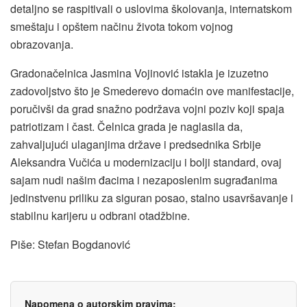
detaljno se raspitivali o uslovima školovanja, internatskom
smeštaju i opštem načinu života tokom vojnog
obrazovanja.
Gradonačelnica Jasmina Vojinović istakla je izuzetno
zadovoljstvo što je Smederevo domaćin ove manifestacije,
poručivši da grad snažno podržava vojni poziv koji spaja
patriotizam i čast. Čelnica grada je naglasila da,
zahvaljujući ulaganjima države i predsednika Srbije
Aleksandra Vučića u modernizaciju i bolji standard, ovaj
sajam nudi našim đacima i nezaposlenim sugrađanima
jedinstvenu priliku za siguran posao, stalno usavršavanje i
stabilnu karijeru u odbrani otadžbine.
Piše: Stefan Bogdanović
Napomena o autorskim pravima: