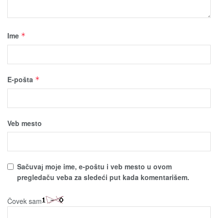
Ime
*
E-pošta
*
Veb mesto
Sačuvaј moјe ime, e-poštu i veb mesto u ovom
pregledaču veba za sledeći put kada komentarišem.
Čovek sam