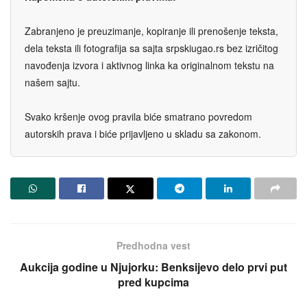
Zabranjeno je preuzimanje, kopiranje ili prenošenje teksta,
dela teksta ili fotografija sa sajta srpskiugao.rs bez izričitog
navođenja izvora i aktivnog linka ka originalnom tekstu na
našem sajtu.
Svako kršenje ovog pravila biće smatrano povredom
autorskih prava i biće prijavljeno u skladu sa zakonom.
Predhodna vest
Aukcija godine u Njujorku: Benksijevo delo prvi put
pred kupcima