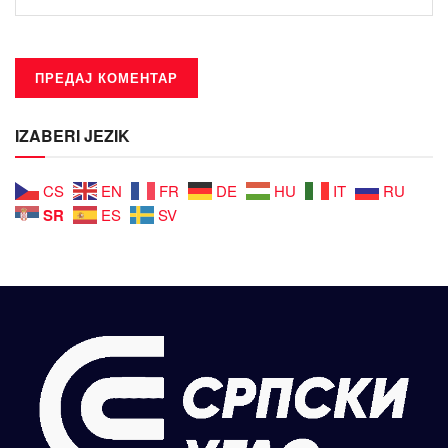
IZABERI JEZIK
CS
EN
FR
DE
HU
IT
RU
SR
ES
SV