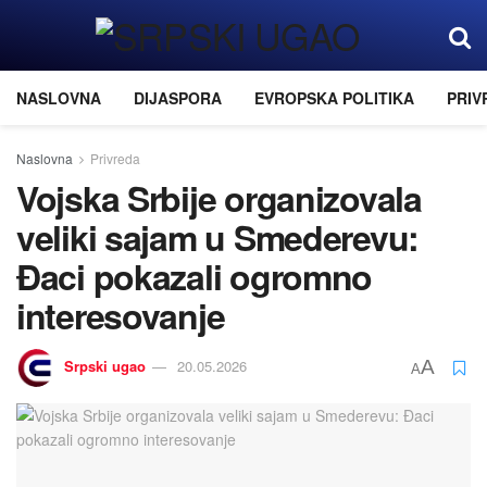
NASLOVNA
DIJASPORA
EVROPSKA POLITIKA
PRIV
Naslovna
Privreda
Vojska Srbije organizovala
veliki sajam u Smederevu:
Đaci pokazali ogromno
interesovanje
Srpski ugao
20.05.2026
A
A