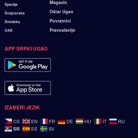
Magazin
Španija
Oštar Ugao
Švajcarska
Povratnici
Švedska
Pravoslavlje
UAE
APP SRPKI UGAO
IZABERI JEZIK
CS
EN
FR
DE
HU
IT
RU
SR
ES
SV