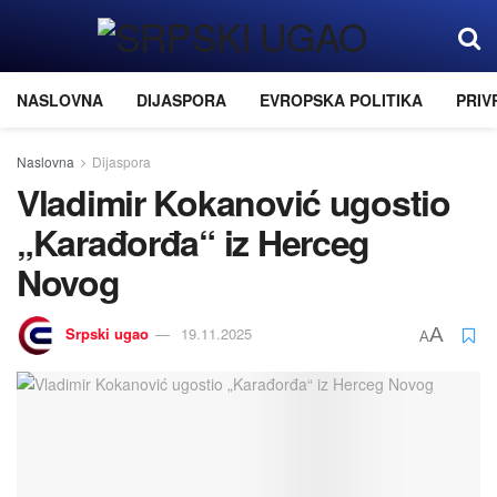
NASLOVNA
DIJASPORA
EVROPSKA POLITIKA
PRIV
Naslovna
Dijaspora
Vladimir Kokanović ugostio
„Karađorđa“ iz Herceg
Novog
Srpski ugao
19.11.2025
A
A