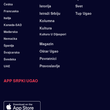
Češka
Istorija
Svet
Francuska
Istraži Srbiju
Tup Ugao
Italija
Kolumna
Kanada-SAD
Kultura
Mađarska
Kultura U Dijaspori
Nemačka
Magazin
Španija
Oštar Ugao
Švajcarska
Povratnici
Švedska
Pravoslavlje
UAE
APP SRPKI UGAO