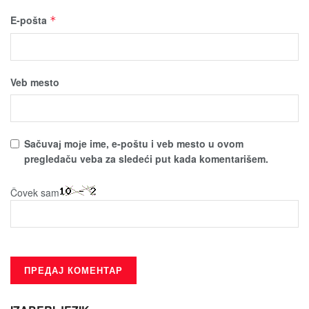
E-pošta
*
Veb mesto
Sačuvaј moјe ime, e-poštu i veb mesto u ovom
pregledaču veba za sledeći put kada komentarišem.
Čovek sam