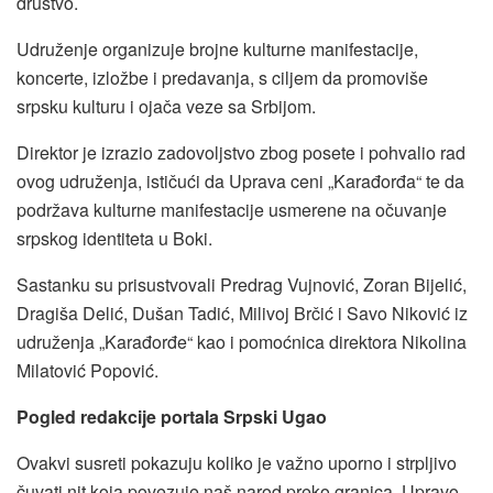
društvo.
Udruženje organizuje brojne kulturne manifestacije,
koncerte, izložbe i predavanja, s ciljem da promoviše
srpsku kulturu i ojača veze sa Srbijom.
Direktor je izrazio zadovoljstvo zbog posete i pohvalio rad
ovog udruženja, ističući da Uprava ceni „Karađorđa“ te da
podržava kulturne manifestacije usmerene na očuvanje
srpskog identiteta u Boki.
Sastanku su prisustvovali Predrag Vujnović, Zoran Bijelić,
Dragiša Delić, Dušan Tadić, Milivoj Brčić i Savo Niković iz
udruženja „Karađorđe“ kao i pomoćnica direktora Nikolina
Milatović Popović.
Pogled redakcije portala Srpski Ugao
Ovakvi susreti pokazuju koliko je važno uporno i strpljivo
čuvati nit koja povezuje naš narod preko granica. Upravo