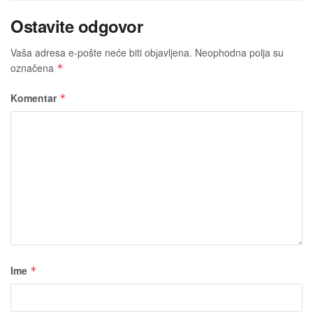
Ostavite odgovor
Vaša adresa e-pošte neće biti obјavljena.
Neophodna polja su
označena
*
Komentar
*
Ime
*