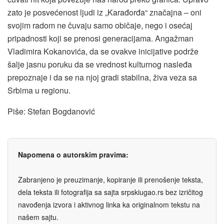
zato je posvećenost ljudi iz „Karađorđa“ značajna – oni
svojim radom ne čuvaju samo običaje, nego i osećaj
pripadnosti koji se prenosi generacijama. Angažman
Vladimira Kokanovića, da se ovakve inicijative podrže
šalje jasnu poruku da se vrednost kulturnog nasleđa
prepoznaje i da se na njoj gradi stabilna, živa veza sa
Srbima u regionu.
Piše: Stefan Bogdanović
Napomena o autorskim pravima:
Zabranjeno je preuzimanje, kopiranje ili prenošenje teksta,
dela teksta ili fotografija sa sajta srpskiugao.rs bez izričitog
navođenja izvora i aktivnog linka ka originalnom tekstu na
našem sajtu.