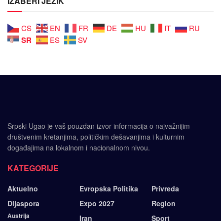
IZABERI JEZIK
CS
EN
FR
DE
HU
IT
RU
SR
ES
SV
Srpski Ugao je vaš pouzdan izvor informacija o najvažnijim
društvenim kretanjima, političkim dešavanjima i kulturnim
događajima na lokalnom i nacionalnom nivou.
KATEGORIJE
Aktuelno
Evropska Politika
Privreda
Dijaspora
Expo 2027
Region
Austrija
Iran
Sport