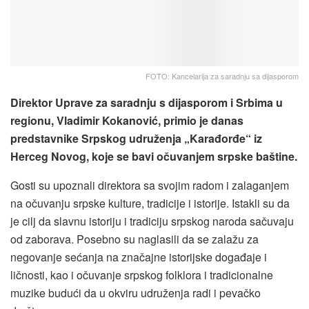
FOTO: Kancelarija za saradnju sa dijasporom
Direktor Uprave za saradnju s dijasporom i Srbima u
regionu, Vladimir Kokanović, primio je danas
predstavnike Srpskog udruženja „Karađorđe“ iz
Herceg Novog, koje se bavi očuvanjem srpske baštine.
Gosti su upoznali direktora sa svojim radom i zalaganjem
na očuvanju srpske kulture, tradicije i istorije. Istakli su da
je cilj da slavnu istoriju i tradiciju srpskog naroda sačuvaju
od zaborava. Posebno su naglasili da se zalažu za
negovanje sećanja na značajne istorijske događaje i
ličnosti, kao i očuvanje srpskog folklora i tradicionalne
muzike budući da u okviru udruženja radi i pevačko