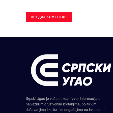
Srpski Ugao je vaš pouzdan izvor informacija o
najvažnijim društvenim kretanjima, političkim
dešavanjima i kulturnim događajima na lokalnom i