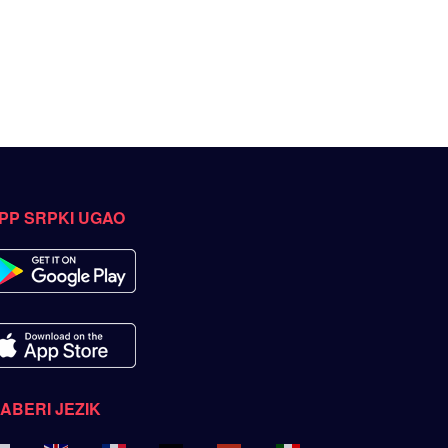
PP SRPKI UGAO
ZABERI JEZIK