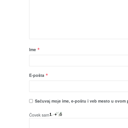
Ime
*
E-pošta
*
Sačuvaј moјe ime, e-poštu i veb mesto u ovom 
Čovek sam