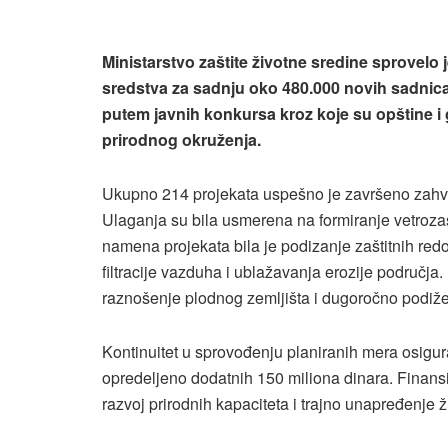
Ministarstvo zaštite životne sredine sprovelo
sredstva za sadnju oko 480.000 novih sadnica 
putem javnih konkursa kroz koje su opštine 
prirodnog okruženja.
Ukupno 214 projekata uspešno je završeno zahva
Ulaganja su bila usmerena na formiranje vetrozašt
namena projekata bila je podizanje zaštitnih redo
filtracije vazduha i ublažavanja erozije područj
raznošenje plodnog zemljišta i dugoročno podiž
Kontinuitet u sprovođenju planiranih mera osigur
opredeljeno dodatnih 150 miliona dinara. Finan
razvoj prirodnih kapaciteta i trajno unapređenje