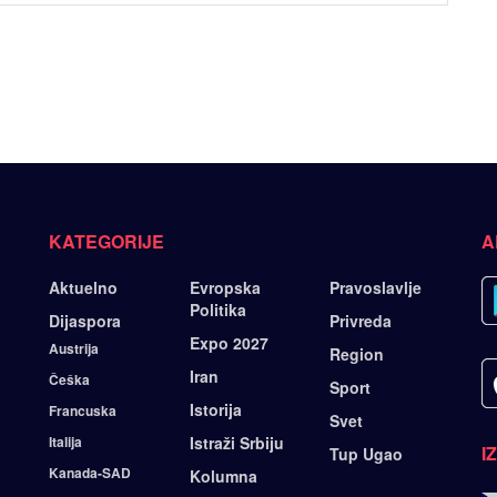
KATEGORIJE
A
Aktuelno
Evropska
Pravoslavlje
Politika
Dijaspora
Privreda
Expo 2027
Austrija
Region
Iran
Češka
Sport
Istorija
Francuska
Svet
Italija
Istraži Srbiju
I
Tup Ugao
Kanada-SAD
Kolumna