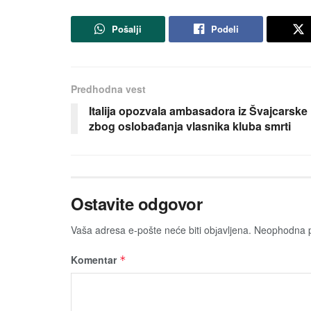
Pošalji
Podeli
Predhodna vest
Italija opozvala ambasadora iz Švajcarske
zbog oslobađanja vlasnika kluba smrti
Ostavite odgovor
Vaša adresa e-pošte neće biti obјavljena.
Neophodna p
Komentar
*