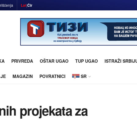
rišćenja
Lat
|
Ćir
KA
PRIVREDA
OŠTAR UGAO
TUP UGAO
ISTRAŽI SRBIJ
LJE
MAGAZIN
POVRATNICI
SR
nih projekata za