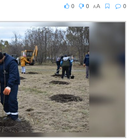
0
0
0
A
A