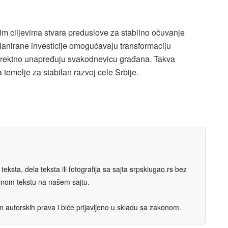
m ciljevima stvara preduslove za stabilno očuvanje
Planirane investicije omogućavaju transformaciju
direktno unapređuju svakodnevicu građana. Takva
 temelje za stabilan razvoj cele Srbije.
eksta, dela teksta ili fotografija sa sajta srpskiugao.rs bez
nalnom tekstu na našem sajtu.
autorskih prava i biće prijavljeno u skladu sa zakonom.