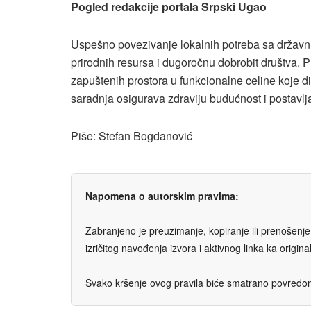
Pogled redakcije portala Srpski Ugao
Uspešno povezivanje lokalnih potreba sa državni
prirodnih resursa i dugoročnu dobrobit društva. 
zapuštenih prostora u funkcionalne celine koje 
saradnja osigurava zdraviju budućnost i postavlja
Piše: Stefan Bogdanović
Napomena o autorskim pravima:
Zabranjeno je preuzimanje, kopiranje ili prenošenje t
izričitog navođenja izvora i aktivnog linka ka origi
Svako kršenje ovog pravila biće smatrano povredom 