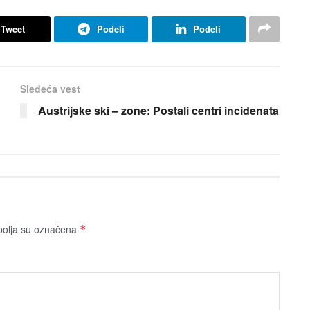
Tweet
Podeli
Podeli
Sledeća vest
Austrijske ski – zone: Postali centri incidenata
olja su označena
*