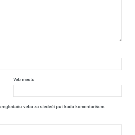
Veb mesto
pregledaču veba za sledeći put kada komentarišem.