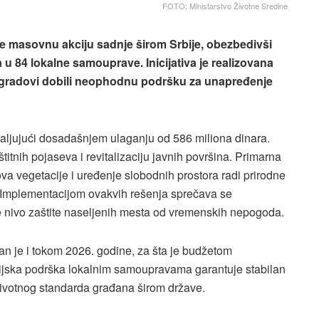
FOTO: Ministarstvo Životne Sredine
 je masovnu akciju sadnje širom Srbije, obezbedivši
u 84 lokalne samouprave. Inicijativa je realizovana
i gradovi dobili neophodnu podršku za unapređenje
ljujući dosadašnjem ulaganju od 586 miliona dinara.
itnih pojaseva i revitalizaciju javnih površina. Primarna
va vegetacije i uređenje slobodnih prostora radi prirodne
a. Implementacijom ovakvih rešenja sprečava se
e nivo zaštite naseljenih mesta od vremenskih nepogoda.
an je i tokom 2026. godine, za šta je budžetom
sijska podrška lokalnim samoupravama garantuje stabilan
 životnog standarda građana širom države.