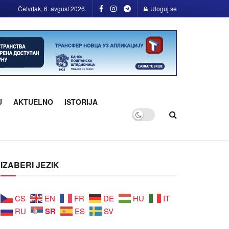
Četvrtak, 6. avgust 2026.
Uloguj se
U
AKTUELNO
ISTORIJA
IZABERI JEZIK
CS
EN
FR
DE
HU
IT
SR
RU
ES
SV