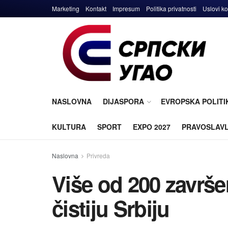
Marketing
Kontakt
Impresum
Politika privatnosti
Uslovi ko
NASLOVNA
DIJASPORA
EVROPSKA POLITI
KULTURA
SPORT
EXPO 2027
PRAVOSLAV
Naslovna
Privreda
Više od 200 završe
čistiju Srbiju