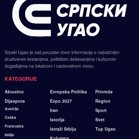
Srpski Ugao je vaš pouzdan izvor informacija o najvažnijim
društvenim kretanjima, političkim dešavanjima i kulturnim
događajima na lokalnom i nacionalnom nivou.
KATEGORIJE
Aktuelno
Evropska Politika
Privreda
Dijaspora
Expo 2027
Region
Austrija
Iran
Sport
Češka
Istorija
Svet
Francuska
Istraži Srbiju
Tup Ugao
Italija
Kolumna