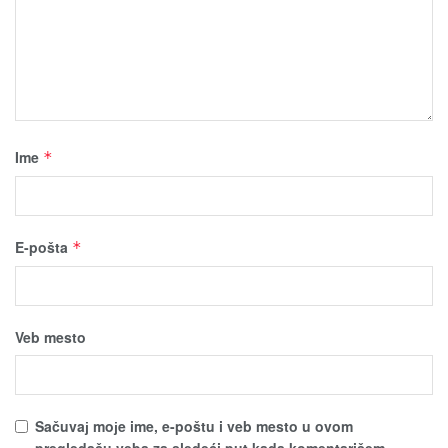
Ime
*
E-pošta
*
Veb mesto
Sačuvaј moјe ime, e-poštu i veb mesto u ovom
pregledaču veba za sledeći put kada komentarišem.