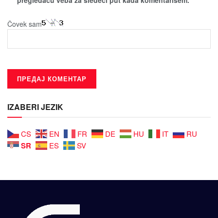
Čovek sam
IZABERI JEZIK
CS
EN
FR
DE
HU
IT
RU
SR
ES
SV