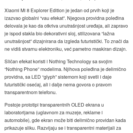
Xiaomi Mi 8 Explorer Edition je jedan od prvih koji je
izazvao globalni “vau efekat”. Njegova providna poleđina
delovala je kao da otkriva unutrašnjost uređaja, ali zapravo
je ispod stakla bio dekorativni sloj, stilizovana “lažna
unutrašnjost” dizajnirana da izgleda futuristički. To znači da
ne vidiš stvarnu elektroniku, već pametno maskiran dizajn.
Sličan efekat koristi i Nothing Technology sa svojim
“Nothing Phone” modelima. Njihova poleđina je delimično
providna, sa LED “glyph” sistemom koji svetli i daje
futuristički osećaj, ali i dalje nema govora o pravom
transparentnom telefonu.
Postoje prototipi transparentnih OLED ekrana u
laboratorijama (uglavnom za muzeje, reklame i
automobile), gde ekran može biti delimično providan kada
prikazuje sliku. Razvijaju se i transparentni materijali za