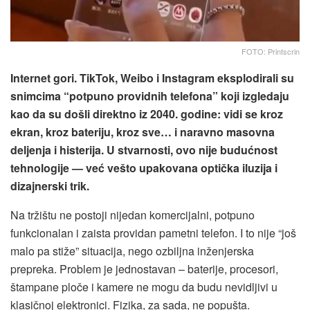
FOTO: Printscrin
Internet gori. TikTok, Weibo i Instagram eksplodirali su
snimcima “potpuno providnih telefona” koji izgledaju
kao da su došli direktno iz 2040. godine: vidi se kroz
ekran, kroz bateriju, kroz sve… i naravno masovna
deljenja i histerija. U stvarnosti, ovo nije budućnost
tehnologije — već vešto upakovana optička iluzija i
dizajnerski trik.
Na tržištu ne postoji nijedan komercijalni, potpuno
funkcionalan i zaista providan pametni telefon. I to nije “još
malo pa stiže” situacija, nego ozbiljna inženjerska
prepreka. Problem je jednostavan – baterije, procesori,
štampane ploče i kamere ne mogu da budu nevidljivi u
klasičnoj elektronici. Fizika, za sada, ne popušta.