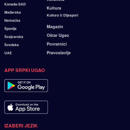
Kanada-SAD
Kultura
Mađarska
Kultura U Dijaspori
Nemačka
Magazin
Španija
Oštar Ugao
Švajcarska
Povratnici
Švedska
Pravoslavlje
UAE
APP SRPKI UGAO
IZABERI JEZIK