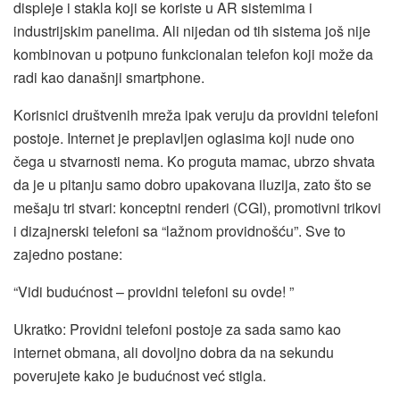
displeje i stakla koji se koriste u AR sistemima i
industrijskim panelima. Ali nijedan od tih sistema još nije
kombinovan u potpuno funkcionalan telefon koji može da
radi kao današnji smartphone.
Korisnici društvenih mreža ipak veruju da providni telefoni
postoje. Internet je preplavljen oglasima koji nude ono
čega u stvarnosti nema. Ko proguta mamac, ubrzo shvata
da je u pitanju samo dobro upakovana iluzija, zato što se
mešaju tri stvari: konceptni renderi (CGI), promotivni trikovi
i dizajnerski telefoni sa “lažnom providnošću”. Sve to
zajedno postane:
“Vidi budućnost – providni telefoni su ovde! ”
Ukratko: Providni telefoni postoje za sada samo kao
internet obmana, ali dovoljno dobra da na sekundu
poverujete kako je budućnost već stigla.