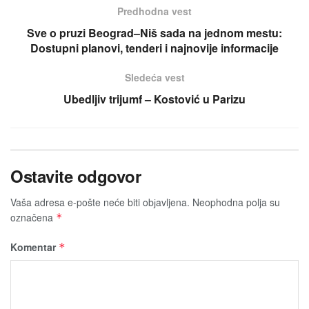
Predhodna vest
Sve o pruzi Beograd–Niš sada na jednom mestu:
Dostupni planovi, tenderi i najnovije informacije
Sledeća vest
Ubedljiv trijumf – Kostović u Parizu
Ostavite odgovor
Vaša adresa e-pošte neće biti obјavljena.
Neophodna polja su
označena
*
Komentar
*